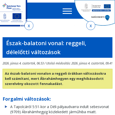
Keres
EN
HU
űrlap
Ker
Jelenlegi
Ugrás
Ugrás
Ugrás
Ugrás
a
az
a
az
hely
menetrendkeresőhöz
almenühöz
tartalomra
oldaltérképre
Észak-balatoni vonal: reggeli,
délelőtti változások
2026. június 4. csütörtök, 06.53 / Utolsó módosítás: 2026. június 4. csütörtök, 09.41
Az észak-balatoni vonalon a reggeli órákban változásokra
kell számítani, mert Ábrahámhegyen egy meghibásodott
szerelvény okozott fennakadást.
Forgalmi változások:
A Tapolcáról 5:51-kor a Déli pályaudvarra indult sebesvonat
(9709) Ábrahámhegyig közlekedett járműhiba miatt.