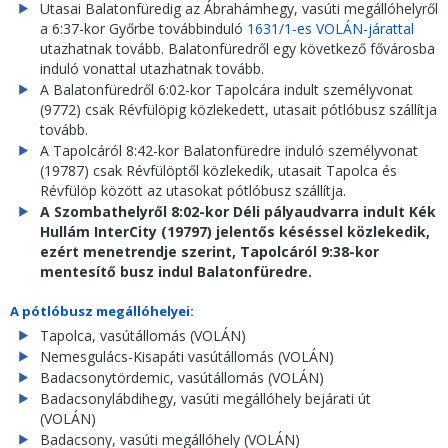
Utasai Balatonfüredig az Ábrahámhegy, vasúti megállóhelyről
a 6:37-kor Győrbe továbbinduló
1631/1-es VOLÁN-járattal
utazhatnak tovább. Balatonfüredről egy következő fővárosba
induló vonattal utazhatnak tovább.
A Balatonfüredről 6:02-kor Tapolcára indult személyvonat
(9772) csak Révfülöpig közlekedett, utasait pótlóbusz szállítja
tovább.
A Tapolcáról 8:42-kor Balatonfüredre induló személyvonat
(19787) csak Révfülöptől közlekedik, utasait Tapolca és
Révfülöp között az utasokat pótlóbusz szállítja.
A Szombathelyről 8:02-kor Déli pályaudvarra indult Kék
Hullám InterCity (19797) jelentős késéssel közlekedik,
ezért menetrendje szerint, Tapolcáról 9:38-kor
mentesítő busz indul Balatonfüredre.
A pótlóbusz megállóhelyei:
Tapolca, vasútállomás (VOLÁN)
Nemesgulács-Kisapáti vasútállomás (VOLÁN)
Badacsonytördemic, vasútállomás (VOLÁN)
Badacsonylábdihegy, vasúti megállóhely bejárati út
(VOLÁN)
Badacsony, vasúti megállóhely (VOLÁN)