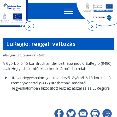
Keres
EN
HU
űrlap
Ker
Jelenlegi
Ugrás
Ugrás
Ugrás
Ugrás
a
az
a
az
hely
menetrendkeresőhöz
almenühöz
tartalomra
oldaltérképre
EuRegio: reggeli változás
2026. június 4. csütörtök, 06.02
A Győrből 5:46-kor Bruck an der Leithába induló EuRegio (9490)
csak Hegyeshalomtól közlekedik járműhiba miatt.
Utasai Hegyeshalomig a következő, Győrből 6:18-kor induló
személyvonattal (9412) utazhatnak, amelyről
Hegyeshalomban biztosított lesz az átszállás az EuRegiora.