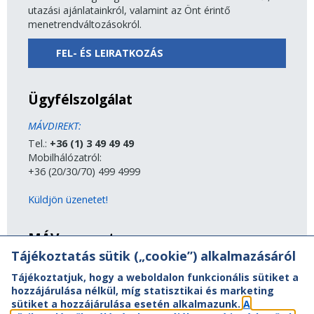
utazási ajánlatainkról, valamint az Önt érintő
menetrendváltozásokról.
FEL- ÉS LEIRATKOZÁS
Ügyfélszolgálat
MÁVDIREKT:
Tel.:
+36 (1) 3 49 49 49
Mobilhálózatról:
+36 (20/30/70) 499 4999
Küldjön üzenetet!
MÁV-csoport
Tájékoztatás sütik („cookie”) alkalmazásáról
A MÁV-csoport tagjai
Tájékoztatjuk, hogy a weboldalon funkcionális sütiket a
Jogi útmutatás
hozzájárulása nélkül, míg statisztikai és marketing
Adatvédelem
sütiket a hozzájárulása esetén alkalmazunk.
A
Kapcsolat