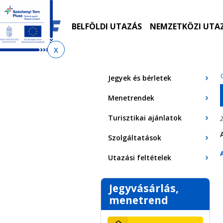
Ugrás
Ugrás
Ugrás
Ugrás
a
az
a
az
menetrendkeresőhöz
almenühöz
tartalomra
oldaltérképre
BELFÖLDI UTAZÁS
NEMZETKÖZI UTA
Jelenlegi
hely
Jegyek és bérletek
Menetrendek
Turisztikai ajánlatok
2
Szolgáltatások
Utazási feltételek
Jegyvásárlás,
menetrend