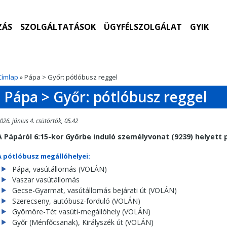
ZÁS
SZOLGÁLTATÁSOK
ÜGYFÉLSZOLGÁLAT
GYIK
Címlap
» Pápa > Győr: pótlóbusz reggel
Pápa > Győr: pótlóbusz reggel
026. június 4. csütörtök, 05.42
A Pápáról 6:15-kor Győrbe induló személyvonat (9239) helyett 
A pótlóbusz megállóhelyei:
Pápa, vasútállomás (VOLÁN)
Vaszar vasútállomás
Gecse-Gyarmat, vasútállomás bejárati út (VOLÁN)
Szerecseny, autóbusz-forduló (VOLÁN)
Gyömöre-Tét vasúti-megállóhely (VOLÁN)
Győr (Ménfőcsanak), Királyszék út (VOLÁN)