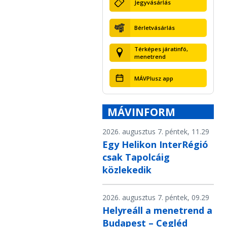
Jegyvásárlás
Bérletvásárlás
Térképes járatinfó,
menetrend
MÁVPlusz app
MÁVINFORM
2026. augusztus 7. péntek, 11.29
Egy Helikon InterRégió
csak Tapolcáig
közlekedik
2026. augusztus 7. péntek, 09.29
Helyreáll a menetrend a
Budapest – Cegléd