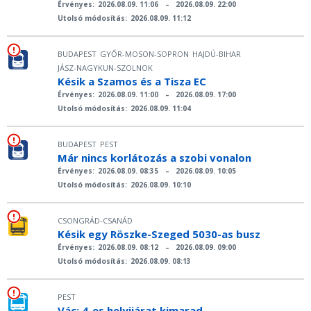
Érvényes:
2026.08.09. 11:06
–
2026.08.09. 22:00
Utolsó módosítás:
2026.08.09. 11:12
BUDAPEST
GYŐR-MOSON-SOPRON
HAJDÚ-BIHAR
JÁSZ-NAGYKUN-SZOLNOK
Késik a Szamos és a Tisza EC
Érvényes:
2026.08.09. 11:00
–
2026.08.09. 17:00
Utolsó módosítás:
2026.08.09. 11:04
BUDAPEST
PEST
Már nincs korlátozás a szobi vonalon
Érvényes:
2026.08.09. 08:35
–
2026.08.09. 10:05
Utolsó módosítás:
2026.08.09. 10:10
CSONGRÁD-CSANÁD
Késik egy Röszke-Szeged 5030-as busz
Érvényes:
2026.08.09. 08:12
–
2026.08.09. 09:00
Utolsó módosítás:
2026.08.09. 08:13
PEST
Vác: 4-es helyijárat kimarad