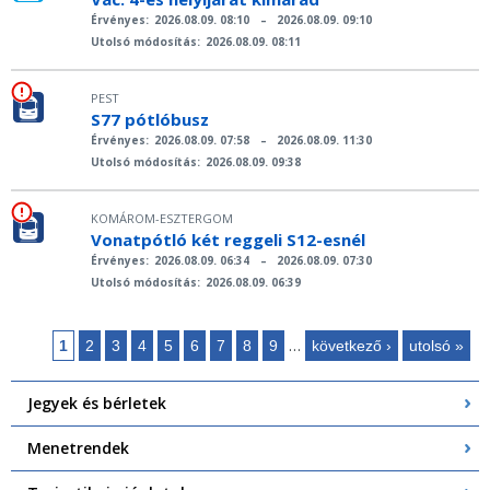
Érvényes:
2026.08.09. 08:10
–
2026.08.09. 09:10
Utolsó módosítás:
2026.08.09. 08:11
PEST
S77 pótlóbusz
Érvényes:
2026.08.09. 07:58
–
2026.08.09. 11:30
Utolsó módosítás:
2026.08.09. 09:38
KOMÁROM-ESZTERGOM
Vonatpótló két reggeli S12-esnél
Érvényes:
2026.08.09. 06:34
–
2026.08.09. 07:30
Utolsó módosítás:
2026.08.09. 06:39
…
1
2
3
4
5
6
7
8
9
következő ›
utolsó »
Oldalak
Jegyek és bérletek
Menetrendek