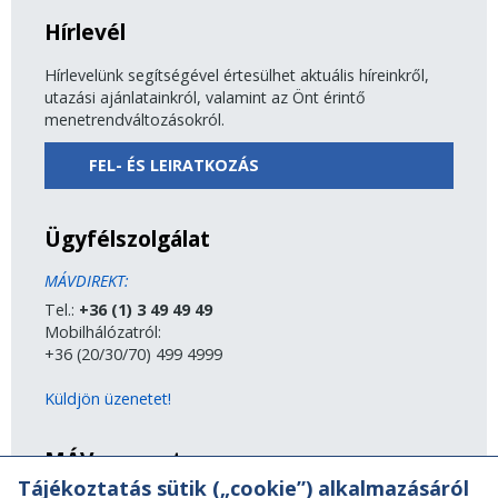
Hírlevél
Hírlevelünk segítségével értesülhet aktuális híreinkről,
utazási ajánlatainkról, valamint az Önt érintő
menetrendváltozásokról.
FEL- ÉS LEIRATKOZÁS
Ügyfélszolgálat
MÁVDIREKT:
Tel.:
+36 (1) 3 49 49 49
Mobilhálózatról:
+36 (20/30/70) 499 4999
Küldjön üzenetet!
MÁV-csoport
Tájékoztatás sütik („cookie”) alkalmazásáról