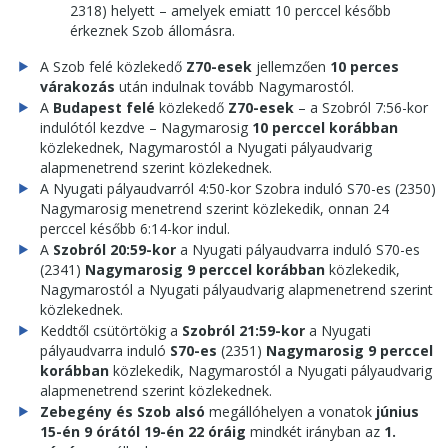
2318) helyett – amelyek emiatt 10 perccel később
érkeznek Szob állomásra.
A Szob felé közlekedő
Z70-esek
jellemzően
10 perces
várakozás
után indulnak tovább Nagymarostól.
A
Budapest felé
közlekedő
Z70-esek
– a Szobról 7:56-kor
indulótól kezdve – Nagymarosig
10 perccel korábban
közlekednek, Nagymarostól a Nyugati pályaudvarig
alapmenetrend szerint közlekednek.
A Nyugati pályaudvarról 4:50-kor Szobra induló S70-es (2350)
Nagymarosig menetrend szerint közlekedik, onnan 24
perccel később 6:14-kor indul.
A
Szobról 20:59-kor
a Nyugati pályaudvarra induló S70-es
(2341)
Nagymarosig 9 perccel korábban
közlekedik,
Nagymarostól a Nyugati pályaudvarig alapmenetrend szerint
közlekednek.
Keddtől csütörtökig a
Szobról 21:59-kor
a Nyugati
pályaudvarra induló
S70-es
(2351)
Nagymarosig 9 perccel
korábban
közlekedik, Nagymarostól a Nyugati pályaudvarig
alapmenetrend szerint közlekednek.
Zebegény és Szob alsó
megállóhelyen a vonatok
június
15-én 9 órától 19-én 22 óráig
mindkét irányban az
1.