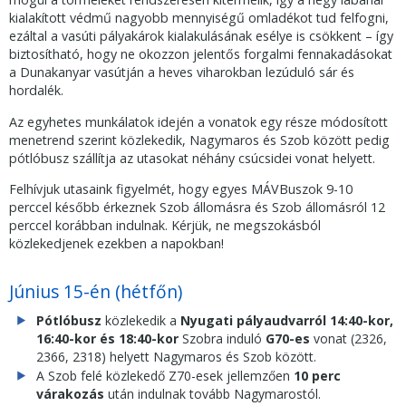
kialakított védmű nagyobb mennyiségű omladékot tud felfogni,
ezáltal a vasúti pályakárok kialakulásának esélye is csökkent – így
biztosítható, hogy ne okozzon jelentős forgalmi fennakadásokat
a Dunakanyar vasútján a heves viharokban lezúduló sár és
hordalék.
Az egyhetes munkálatok idején a vonatok egy része módosított
menetrend szerint közlekedik, Nagymaros és Szob között pedig
pótlóbusz szállítja az utasokat néhány csúcsidei vonat helyett.
Felhívjuk utasaink figyelmét, hogy egyes MÁVBuszok 9-10
perccel később érkeznek Szob állomásra és Szob állomásról 12
perccel korábban indulnak. Kérjük, ne megszokásból
közlekedjenek ezekben a napokban!
Június 15-én (hétfőn)
Pótlóbusz
közlekedik a
Nyugati pályaudvarról 14:40-kor,
16:40-kor és 18:40-kor
Szobra induló
G70-es
vonat (2326,
2366, 2318) helyett Nagymaros és Szob között.
A Szob felé közlekedő Z70-esek jellemzően
10 perc
várakozás
után indulnak tovább Nagymarostól.