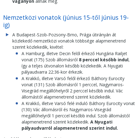
vágányon
állnak meg.
Nemzetközi vonatok (június 15-től június 19-
ig)
A Budapest-Szob-Pozsony-Brno, Prága útirányán át
közlekedő nemzetközi vonatok többsége alapmenetrend
szerint közlekedik, kivétel:
A Hamburg, illetve Decin felől érkező Hungária Railjet
vonat (175) Szob állomásról
8 perccel később indul
,
így a teljes útvonalon később közlekedik. A Nyugati
pályaudvarra 22:36-kor érkezik.
A Krakkó, illetve Varsó felől érkező Báthory Eurocity
vonat (131) Szob állomásról 1 perccel, Nagymaros-
Visegrád megállóhelyről 2 perccel később indul. Vác
állomástól alapmenetrend szerint közlekedik.
A Krakkó, illetve Varsó felé induló Báthory Eurocity vonat
(130) Vác állomásról és Nagymaros-Visegrád
megállóhelyről 1 perccel később indul. Szob állomástól
alapmenetrend szerint közlekedik.
A Nyugati
pályaudvarról alapmenetrend szerint indul.