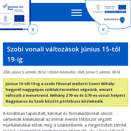
Keres
EN
HU
űrlap
Ker
Jelenlegi
Ugrás
Ugrás
Ugrás
Ugrás
a
az
a
az
hely
menetrendkeresőhöz
almenühöz
tartalomra
oldaltérképre
Szobi vonali változások június 15-től
19-ig
2026. június 5. péntek, 09.52 / Utolsó módosítás: 2026. június 5. péntek, 09.54
Június 15-től 19-ig a szobi fővonal melletti Szent Mihály-
hegynél nagygépes sziklakitermelést végzünk, emiatt
változik a menetrend. Néhány Z70-es és G70-es vonat helyett
Nagymaros és Szob között pótlóbusz közlekedik.
A korábban tapasztalt, károkat és fennakadásokat okozó
sárlavinák kialakulását az immár évente többször végzett
munkálatokkal előzik meg a szakemberek: a megerősített támfal
mögül a törmeléket rendszeresen kitermelik, így a hegy lábánál