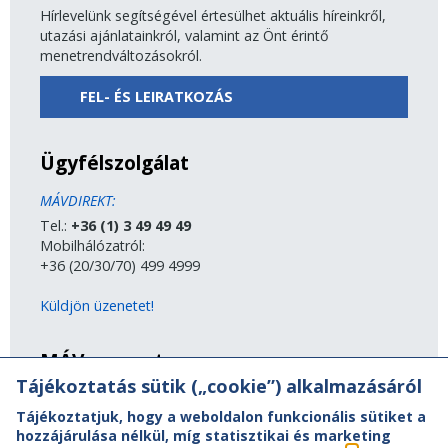
Hírlevelünk segítségével értesülhet aktuális híreinkről,
utazási ajánlatainkról, valamint az Önt érintő
menetrendváltozásokról.
FEL- ÉS LEIRATKOZÁS
Ügyfélszolgálat
MÁVDIREKT:
Tel.:
+36 (1) 3 49 49 49
Mobilhálózatról:
+36 (20/30/70) 499 4999
Küldjön üzenetet!
MÁV-csoport
Tájékoztatás sütik („cookie”) alkalmazásáról
A MÁV-csoport tagjai
Tájékoztatjuk, hogy a weboldalon funkcionális sütiket a
Jogi útmutatás
hozzájárulása nélkül, míg statisztikai és marketing
Adatvédelem