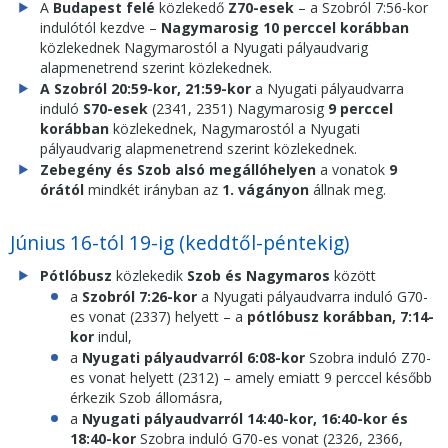
A
Budapest felé
közlekedő
Z70-esek
– a Szobról 7:56-kor
indulótól kezdve –
Nagymarosig 10 perccel korábban
közlekednek Nagymarostól a Nyugati pályaudvarig
alapmenetrend szerint közlekednek.
A Szobról 20:59-kor, 21:59-kor
a Nyugati pályaudvarra
induló
S70-esek
(2341, 2351) Nagymarosig
9 perccel
korábban
közlekednek, Nagymarostól a Nyugati
pályaudvarig alapmenetrend szerint közlekednek.
Zebegény és Szob alsó megállóhelyen
a vonatok
9
órától
mindkét irányban az
1. vágányon
állnak meg.
Június 16-tól 19-ig (keddtől-péntekig)
Pótlóbusz
közlekedik
Szob és Nagymaros
között
a
Szobról 7:26-kor
a Nyugati pályaudvarra induló G70-
es vonat (2337) helyett – a
pótlóbusz korábban, 7:14-
kor
indul,
a
Nyugati pályaudvarról 6:08-kor
Szobra induló Z70-
es vonat helyett (2312) – amely emiatt 9 perccel később
érkezik Szob állomásra,
a
Nyugati pályaudvarról 14:40-kor, 16:40-kor és
18:40-kor
Szobra induló G70-es vonat (2326, 2366,