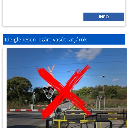
INFO
Ideiglenesen lezárt vasúti átjárók