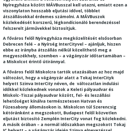
Nyíregyháza között MÁVBusszal kell utazni, emiatt ezen a
viszonylaton hosszabb eljutási idővel, többlet
átszállásokkal érdemes számolni. A MÁVBuszok
közlekedését korszerű, légkondícionáló berendezéssel
felszerelt járművekkel biztosítjuk.
A főváros felől Nyíregyháza megközelítését elsősorban
Debrecen felé – a Nyírség InterCityvel – ajánljuk, hiszen
ebbe az irányba átszállás nélkül közelíthető meg a
megyeszékhely, szemben – a vágányzár időtartamában –
a Miskolcot érintő útiránnyal.
A főváros felől Miskolcra tartók utazásában az hoz majd
változást, hogy a vágányzár alatt a Tokaj InterCityk
helyett Szinva InterCity néven, de változatlan indulási
időkkel közlekednek vonatok a Keleti pályaudvar és
Miskolc-Tiszai pályaudvar között, fel- és leszállási
lehetőséget kínálva természetesen Hatvan és
Füzesabony állomásokon is. Miskolcon túl Szerencsig
kétóránként a megszokott, Budapest felől közvetlen
eljutást biztosító Zemplén InterCity vonat fog közlekedni.
A másik órában – a normál időszakban megszokott Tokaj
IC helyett – a vágányzár idején Szinva elnevezéssel