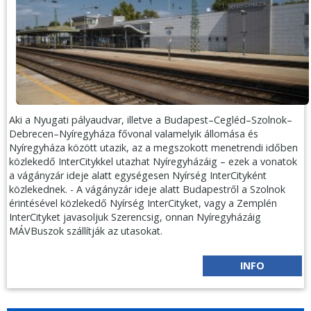
Aki a Nyugati pályaudvar, illetve a Budapest–Cegléd–Szolnok–
Debrecen–Nyíregyháza fővonal valamelyik állomása és
Nyíregyháza között utazik, az a megszokott menetrendi időben
közlekedő InterCitykkel utazhat Nyíregyházáig – ezek a vonatok
a vágányzár ideje alatt egységesen Nyírség InterCityként
közlekednek.
- A vágányzár ideje alatt Budapestről a Szolnok
érintésével közlekedő Nyírség InterCityket, vagy a Zemplén
InterCityket javasoljuk Szerencsig, onnan Nyíregyházáig
MÁVBuszok szállítják az utasokat.
INFO