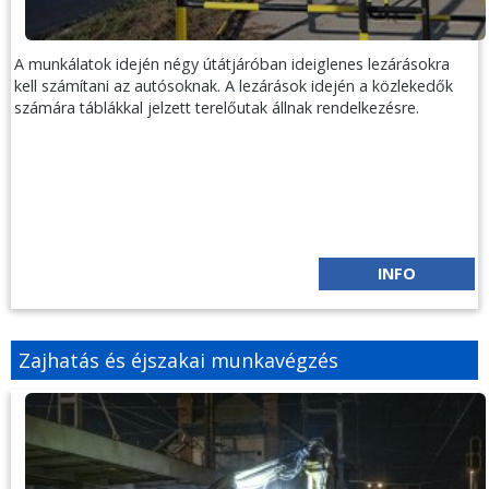
A munkálatok idején négy útátjáróban ideiglenes lezárásokra
kell számítani az autósoknak. A lezárások idején a közlekedők
számára táblákkal jelzett terelőutak állnak rendelkezésre.
INFO
Zajhatás és éjszakai munkavégzés