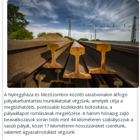
A Nyíregyháza és Mezőzombor közötti vasútvonalon átfogó
pályakarbantartási munkálatokat végzünk, amelyek célja a
megbízhatóbb, pontosabb közlekedés biztosítása, a
pályaállapot romlásának megelőzése. A három hónapig zajló
beavatkozások során több mint 44 kilométeren szabályozzuk a
vasúti pályát, közel 17 kilométeren hosszúsíneket cserélünk,
valamint ágyazatrostálást végzünk.