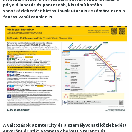
pálya állapotát és pontosabb, kiszámíthatóbb
vonatközlekedést biztosítsunk utasaink számára ezen a
fontos vasútvonalon is.
A változások az InterCity és a személyvonati közlekedést
egyaránt érintik: a vonatok helyett Szerencs és