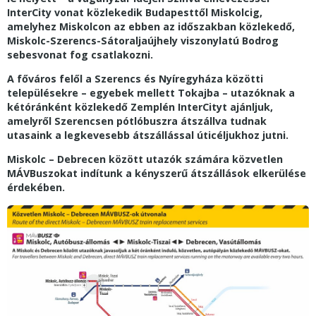
InterCity vonat közlekedik Budapesttől Miskolcig,
amelyhez Miskolcon az ebben az időszakban közlekedő,
Miskolc-Szerencs-Sátoraljaújhely viszonylatú Bodrog
sebesvonat fog csatlakozni.
A főváros felől a Szerencs és Nyíregyháza közötti
településekre – egyebek mellett Tokajba – utazóknak a
kétóránként közlekedő Zemplén InterCityt ajánljuk,
amelyről Szerencsen pótlóbuszra átszállva tudnak
utasaink a legkevesebb átszállással úticéljukhoz jutni.
Miskolc – Debrecen között utazók számára közvetlen
MÁVBuszokat indítunk a kényszerű átszállások elkerülése
érdekében.