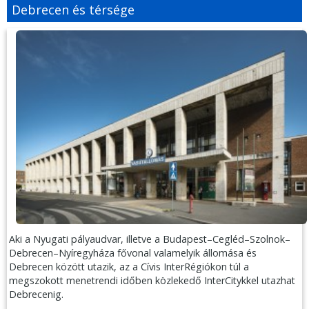
Debrecen és térsége
Aki a Nyugati pályaudvar, illetve a Budapest–Cegléd–Szolnok–
Debrecen–Nyíregyháza fővonal valamelyik állomása és
Debrecen között utazik, az a Cívis InterRégiókon túl a
megszokott menetrendi időben közlekedő InterCitykkel utazhat
Debrecenig.