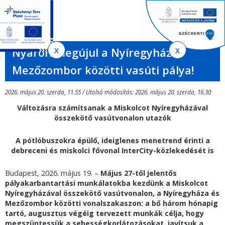
Jelenlegi
Ugrás
Ugrás
Keres
a
az
hely
EN
HU
űrlap
tartalomra
oldaltérképre
Ker
Nyáron megújul a Nyíregyháza–
Mezőzombor közötti vasúti pálya!
2026. május 20. szerda, 11.55 / Utolsó módosítás: 2026. május 20. szerda, 16.30
Változásra számítsanak a Miskolcot Nyíregyházával
összekötő vasútvonalon utazók
A pótlóbuszokra épülő, ideiglenes menetrend érinti a
debreceni és miskolci fővonal InterCity-közlekedését is
Budapest, 2026. május 19. –
Május 27-től jelentős
pályakarbantartási munkálatokba kezdünk a Miskolcot
Nyíregyházával összekötő vasútvonalon, a Nyíregyháza és
Mezőzombor közötti vonalszakaszon: a bő három hónapig
tartó, augusztus végéig tervezett munkák célja, hogy
megszüntessük a sebességkorlátozásokat, javítsuk a