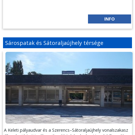
INFO
Sárospatak és Sátoraljaújhely térsége
A Keleti pályaudvar és a Szerencs–Sátoraljaújhely vonalszakasz