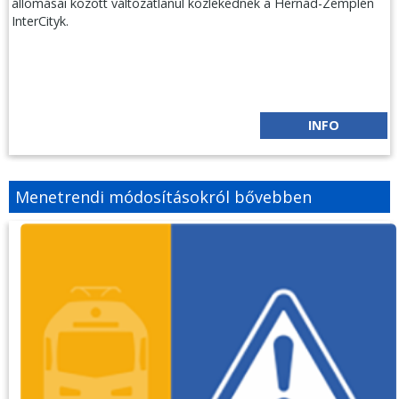
állomásai között változatlanul közlekednek a Hernád-Zemplén
InterCityk.
INFO
Menetrendi módosításokról bővebben