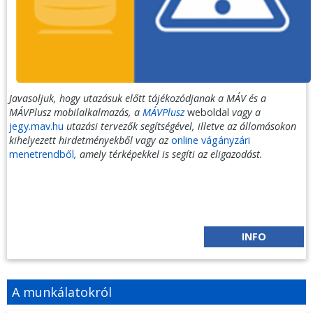
Javasoljuk, hogy utazásuk előtt tájékozódjanak a MÁV és a
MÁVPlusz mobilalkalmazás, a
MÁVPlusz
weboldal
vagy a
jegy.mav.hu
utazási tervezők segítségével, illetve az állomásokon
kihelyezett hirdetményekből vagy az
online vágányzári
menetrendből
,
amely térképekkel is segíti az eligazodást.
INFO
A munkálatokról