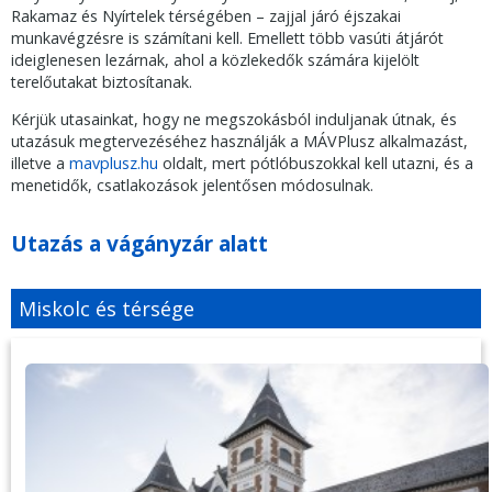
Rakamaz és Nyírtelek térségében – zajjal járó éjszakai
munkavégzésre is számítani kell. Emellett több vasúti átjárót
ideiglenesen lezárnak, ahol a közlekedők számára kijelölt
terelőutakat biztosítanak.
Kérjük utasainkat, hogy ne megszokásból induljanak útnak, és
utazásuk megtervezéséhez használják a MÁVPlusz alkalmazást,
illetve a
mavplusz.hu
oldalt, mert pótlóbuszokkal kell utazni, és a
menetidők, csatlakozások jelentősen módosulnak.
Utazás a vágányzár alatt
Miskolc és térsége