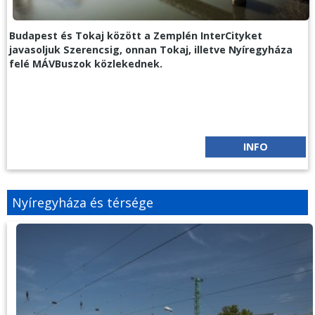
Budapest és Tokaj között a Zemplén InterCityket
javasoljuk Szerencsig, onnan Tokaj, illetve Nyíregyháza
felé MÁVBuszok közlekednek.
INFO
Nyíregyháza és térsége