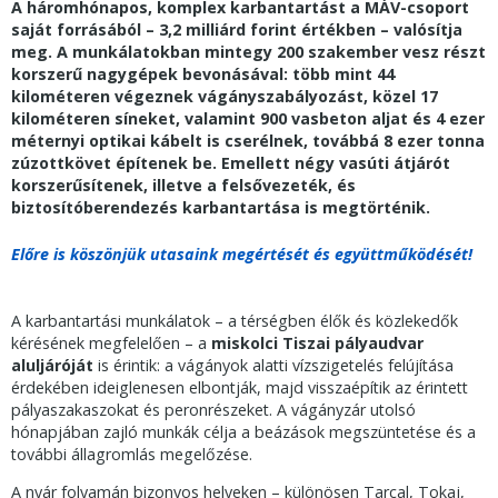
A háromhónapos, komplex karbantartást a MÁV-csoport
saját forrásából – 3,2 milliárd forint értékben – valósítja
meg. A munkálatokban mintegy 200 szakember vesz részt
korszerű nagygépek bevonásával: több mint 44
kilométeren végeznek vágányszabályozást, közel 17
kilométeren síneket, valamint 900 vasbeton aljat és 4 ezer
méternyi optikai kábelt is cserélnek, továbbá 8 ezer tonna
zúzottkövet építenek be.
Emellett négy vasúti átjárót
korszerűsítenek, illetve a felsővezeték, és
biztosítóberendezés karbantartása is megtörténik.
Előre is köszönjük utasaink megértését és együttműködését!
A karbantartási munkálatok – a térségben élők és közlekedők
kérésének megfelelően – a
miskolci Tiszai pályaudvar
aluljáróját
is érintik: a vágányok alatti vízszigetelés felújítása
érdekében ideiglenesen elbontják, majd visszaépítik az érintett
pályaszakaszokat és peronrészeket. A vágányzár utolsó
hónapjában zajló munkák célja a beázások megszüntetése és a
további állagromlás megelőzése.
A nyár folyamán bizonyos helyeken – különösen Tarcal, Tokaj,