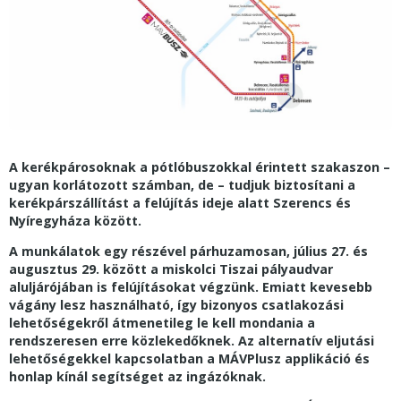
A kerékpárosoknak a pótlóbuszokkal érintett szakaszon –
ugyan korlátozott számban, de – tudjuk biztosítani a
kerékpárszállítást a felújítás ideje alatt Szerencs és
Nyíregyháza között.
A munkálatok egy részével párhuzamosan, július 27. és
augusztus 29. között a miskolci Tiszai pályaudvar
aluljárójában is felújításokat végzünk. Emiatt kevesebb
vágány lesz használható, így bizonyos csatlakozási
lehetőségekről átmenetileg le kell mondania a
rendszeresen erre közlekedőknek. Az alternatív eljutási
lehetőségekkel kapcsolatban a MÁVPlusz applikáció és
honlap kínál segítséget az ingázóknak.