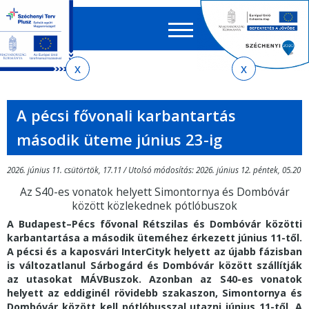
Keres
EN
HU
űrlap
Ker
Jelenlegi
Ugrás
Ugrás
Ugrás
Ugrás
a
az
a
az
hely
menetrendkeresőhöz
almenühöz
tartalomra
oldaltérképre
A pécsi fővonali karbantartás
második üteme június 23-ig
2026. június 11. csütörtök, 17.11 / Utolsó módosítás: 2026. június 12. péntek, 05.20
Az S40-es vonatok helyett Simontornya és Dombóvár
között közlekednek pótlóbuszok
A Budapest–Pécs fővonal Rétszilas és Dombóvár közötti
karbantartása a második üteméhez érkezett június 11-től.
A pécsi és a kaposvári InterCityk helyett az újabb fázisban
is változatlanul Sárbogárd és Dombóvár között szállítják
az utasokat MÁVBuszok. Azonban az S40-es vonatok
helyett az eddiginél rövidebb szakaszon, Simontornya és
Dombóvár között kell pótlóbusszal utazni június 11-től. A