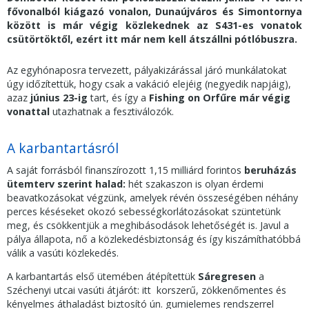
fővonalból kiágazó vonalon, Dunaújváros és Simontornya
között is már végig közlekednek az S431-es vonatok
csütörtöktől, ezért itt már nem kell átszállni pótlóbuszra.
Az egyhónaposra tervezett, pályakizárással járó munkálatokat
úgy időzítettük, hogy csak a vakáció elejéig (negyedik napjáig),
azaz
június 23-ig
tart, és így a
Fishing on Orfűre már végig
vonattal
utazhatnak a fesztiválozók.
A karbantartásról
A saját forrásból finanszírozott 1,15 milliárd forintos
beruházás
ütemterv szerint halad:
hét szakaszon is olyan érdemi
beavatkozásokat végzünk, amelyek révén összeségében néhány
perces késéseket okozó sebességkorlátozásokat szüntetünk
meg, és csökkentjük a meghibásodások lehetőségét is. Javul a
pálya állapota, nő a közlekedésbiztonság és így kiszámíthatóbbá
válik a vasúti közlekedés.
A karbantartás első ütemében átépítettük
Sáregresen
a
Széchenyi utcai vasúti átjárót: itt korszerű, zökkenőmentes és
kényelmes áthaladást biztosító ún. gumielemes rendszerrel