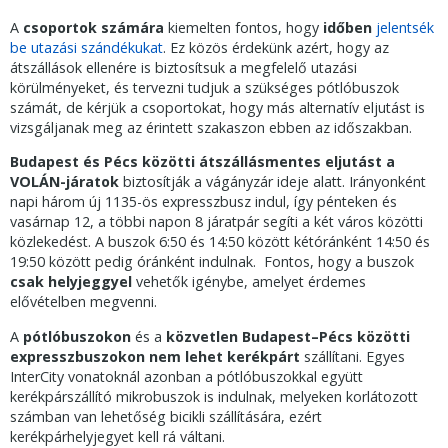
A
csoportok számára
kiemelten fontos, hogy
időben
jelentsék
be utazási szándékukat
. Ez közös érdekünk azért, hogy az
átszállások ellenére is biztosítsuk a megfelelő utazási
körülményeket, és tervezni tudjuk a szükséges pótlóbuszok
számát, de kérjük a csoportokat, hogy más alternatív eljutást is
vizsgáljanak meg az érintett szakaszon ebben az időszakban.
Budapest és Pécs közötti átszállásmentes eljutást a
VOLÁN-járatok
biztosítják a vágányzár ideje alatt. Irányonként
napi három új 1135-ös expresszbusz indul, így pénteken és
vasárnap 12, a többi napon 8 járatpár segíti a két város közötti
közlekedést. A buszok 6:50 és 14:50 között kétóránként 14:50 és
19:50 között pedig óránként indulnak. Fontos, hogy a buszok
csak helyjeggyel
vehetők igénybe, amelyet érdemes
elővételben megvenni.
A
pótlóbuszokon
és a
közvetlen Budapest–Pécs közötti
expresszbuszokon nem lehet kerékpárt
szállítani. Egyes
InterCity vonatoknál azonban a pótlóbuszokkal együtt
kerékpárszállító mikrobuszok is indulnak, melyeken korlátozott
számban van lehetőség bicikli szállítására, ezért
kerékpárhelyjegyet kell rá váltani.