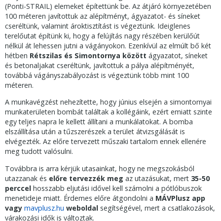
(Ponti-STRAIL) elemeket építettünk be. Az átjáró környezetében
100 méteren javítottuk az alépítményt, ágyazatot- és síneket
cseréltünk, valamint ároktisztítást is végeztünk. Ideiglenes
terelőutat építünk ki, hogy a felújítás nagy részében kerülőút
nélkül át lehessen jutni a vágányokon. Ezenkívül az elmúlt bő két
hétben
Rétszilas és Simontornya között
ágyazatot, síneket
és betonaljakat cseréltünk, javítottuk a pálya alépítményét,
továbbá vágányszabályozást is végeztünk több mint 100
méteren.
A munkavégzést nehezítette, hogy június elsején a simontornyai
munkaterületen bombát találtak a kollégáink, ezért emiatt szinte
egy teljes napra le kellett állítani a munkálatokat. A bomba
elszállítása után a tűzszerészek a terület átvizsgálását is
elvégezték. Az előre tervezett műszaki tartalom ennek ellenére
meg tudott valósulni.
Továbbra is arra kérjük utasainkat, hogy ne megszokásból
utazzanak és
előre tervezzék meg
az utazásukat, mert
35-50
perccel
hosszabb eljutási idővel kell számolni a pótlóbuszok
menetideje miatt. Érdemes előre átgondolni a
MÁVPlusz app
vagy
mavplusz.hu
weboldal
segítségével, mert a csatlakozások,
várakozási idők is változtak.