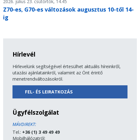
2026. július 23. csütörtök, 14.45
Z70-es, G70-es változások augusztus 10-től 14-
ig
Hírlevél
Hírlevelünk segítségével értesülhet aktuális híreinkről,
utazási ajánlatainkról, valamint az Önt érintő
menetrendváltozásokról.
FEL- ÉS LEIRATKOZÁS
Ügyfélszolgálat
MÁVDIREKT:
Tel.:
+36 (1) 3 49 49 49
Mobilhálózatról: