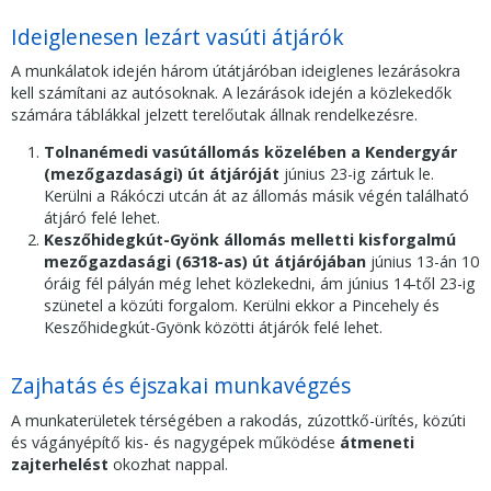
Ideiglenesen lezárt vasúti átjárók
A munkálatok idején három útátjáróban ideiglenes lezárásokra
kell számítani az autósoknak. A lezárások idején a közlekedők
számára táblákkal jelzett terelőutak állnak rendelkezésre.
Tolnanémedi vasútállomás közelében a Kendergyár
(mezőgazdasági) út átjáróját
június 23-ig zártuk le.
Kerülni a Rákóczi utcán át az állomás másik végén található
átjáró felé lehet.
Keszőhidegkút-Gyönk állomás melletti kisforgalmú
mezőgazdasági (6318-as) út átjárójában
június 13-án 10
óráig fél pályán még lehet közlekedni, ám június 14-től 23-ig
szünetel a közúti forgalom. Kerülni ekkor a Pincehely és
Keszőhidegkút-Gyönk közötti átjárók felé lehet.
Zajhatás és éjszakai munkavégzés
A munkaterületek térségében a rakodás, zúzottkő-ürítés, közúti
és vágányépítő kis- és nagygépek működése
átmeneti
zajterhelést
okozhat nappal.