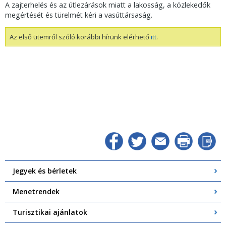
A zajterhelés és az útlezárások miatt a lakosság, a közlekedők
megértését és türelmét kéri a vasúttársaság.
Az első ütemről szóló korábbi hírünk elérhető
itt
.
Jegyek és bérletek
Menetrendek
Turisztikai ajánlatok