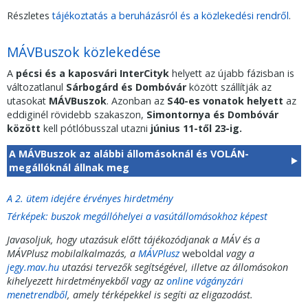
Részletes
tájékoztatás a beruházásról és a közlekedési rendről
.
MÁVBuszok közlekedése
A
pécsi és a kaposvári InterCityk
helyett az újabb fázisban is
változatlanul
Sárbogárd és Dombóvár
között szállítják az
utasokat
MÁVBuszok
. Azonban az
S40-es vonatok helyett
az
eddiginél rövidebb szakaszon,
Simontornya és Dombóvár
között
kell pótlóbusszal utazni
június 11-től 23-ig.
A MÁVBuszok az alábbi állomásoknál és VOLÁN-
megállóknál állnak meg
A 2. ütem idejére érvényes hirdetmény
Térképek: buszok megállóhelyei a vasútállomásokhoz képest
Javasoljuk, hogy utazásuk előtt tájékozódjanak a MÁV és a
MÁVPlusz mobilalkalmazás, a
MÁVPlusz
weboldal
vagy a
jegy.mav.hu
utazási tervezők segítségével, illetve az állomásokon
kihelyezett hirdetményekből vagy az
online vágányzári
menetrendből
, amely térképekkel is segíti az eligazodást.