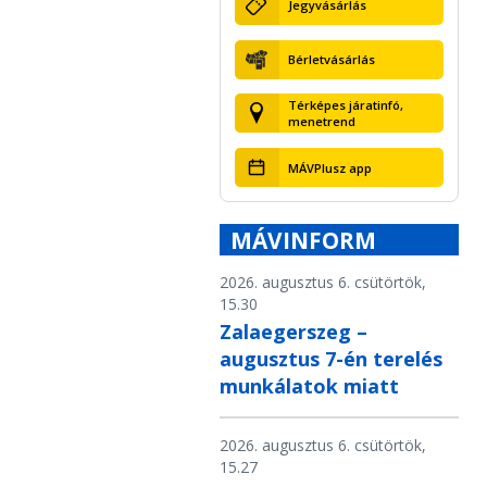
Jegyvásárlás
Bérletvásárlás
Térképes járatinfó,
menetrend
MÁVPlusz app
MÁVINFORM
2026. augusztus 6. csütörtök,
15.30
Zalaegerszeg –
augusztus 7-én terelés
munkálatok miatt
2026. augusztus 6. csütörtök,
15.27