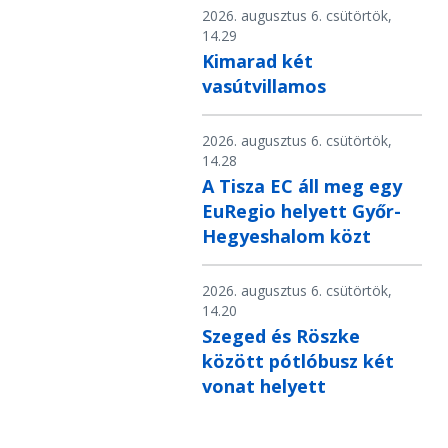
2026. augusztus 6. csütörtök,
14.29
Kimarad két
vasútvillamos
2026. augusztus 6. csütörtök,
14.28
A Tisza EC áll meg egy
EuRegio helyett Győr-
Hegyeshalom közt
2026. augusztus 6. csütörtök,
14.20
Szeged és Röszke
között pótlóbusz két
vonat helyett