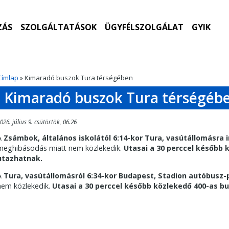
ZÁS
SZOLGÁLTATÁSOK
ÜGYFÉLSZOLGÁLAT
GYIK
Címlap
» Kimaradó buszok Tura térségében
Kimaradó buszok Tura térségéb
026. július 9. csütörtök, 06.26
A
Zsámbok, általános iskolától 6:14-kor Tura, vasútállomásra 
meghibásodás miatt nem közlekedik.
Utasai a 30 perccel később 
utazhatnak.
A
Tura, vasútállomásról 6:34-kor Budapest, Stadion autóbusz-
nem közlekedik.
Utasai a 30 perccel később közlekedő 400-as b