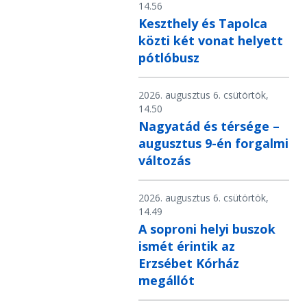
14.56
Keszthely és Tapolca
közti két vonat helyett
pótlóbusz
2026. augusztus 6. csütörtök,
14.50
Nagyatád és térsége –
augusztus 9-én forgalmi
változás
2026. augusztus 6. csütörtök,
14.49
A soproni helyi buszok
ismét érintik az
Erzsébet Kórház
megállót