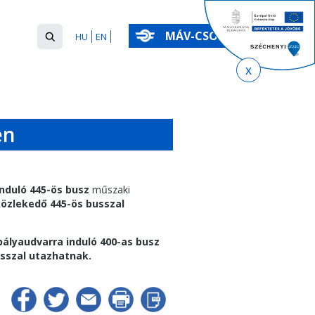
Keresés
MÁV-CSOPORT
HU
EN
űrlap
Keresés
en
induló 445-ös busz
műszaki
közlekedő 445-ös busszal
pályaudvarra induló 400-as busz
usszal utazhatnak.