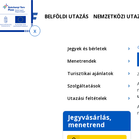
Ugrás
Ugrás
Ugrás
Ugrás
a
az
a
az
menetrendkeresőhöz
almenühöz
tartalomra
oldaltérképre
BELFÖLDI UTAZÁS
NEMZETKÖZI UTA
Jelenlegi
hely
Jegyek és bérletek
Menetrendek
Turisztikai ajánlatok
2
Szolgáltatások
Utazási feltételek
Jegyvásárlás,
menetrend