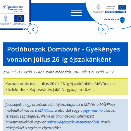
Keres
EN
HU
űrlap
Ker
Jelenlegi
Ugrás
Ugrás
Ugrás
Ugrás
a
az
a
az
hely
menetrendkeresőhöz
almenühöz
tartalomra
oldaltérképre
Pótlóbuszok Dombóvár - Gyékényes
vonalon július 26-ig éjszakánként
2026. július 7. kedd, 19.42 / Utolsó módosítás: 2026. július 21. kedd, 20.12
Karbantartás miatt július 20-tól 26-ig éjszakánként MÁVBuszok
közlekednek Kaposvár és Jákó-Nagybajom között.
Javasoljuk, hogy utazásuk előtt tájékozódjanak a MÁV és a MÁVPlusz
mobilalkalmazás, a
MÁVPlusz
weboldal
vagy a
jegy.mav.hu
utazási
tervezők segítségével, illetve az állomásokon kihelyezett
hirdetményekből vagy az
online vágányzári menetrendből
, amely
térképekkel is segíti az eligazodást.