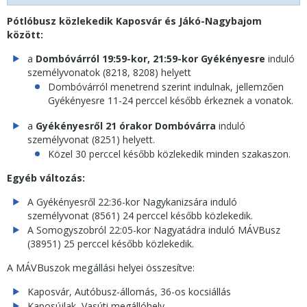
Pótlóbusz közlekedik Kaposvár és Jákó-Nagybajom
között:
a
Dombóvárról 19:59-kor, 21:59-kor Gyékényesre
induló
személyvonatok (8218, 8208) helyett
Dombóvárról menetrend szerint indulnak, jellemzően
Gyékényesre 11-24 perccel később érkeznek a vonatok.
a
Gyékényesről 21 órakor Dombóvárra
induló
személyvonat (8251) helyett.
Közel 30 perccel később közlekedik minden szakaszon.
Egyéb változás:
A Gyékényesről 22:36-kor Nagykanizsára induló
személyvonat (8561) 24 perccel később közlekedik.
A Somogyszobról 22:05-kor Nagyatádra induló MÁVBusz
(38951) 25 perccel később közlekedik.
A MÁVBuszok megállási helyei összesítve:
Kaposvár, Autóbusz-állomás, 36-os kocsiállás
Kaposújlak, Vasúti megállóhely