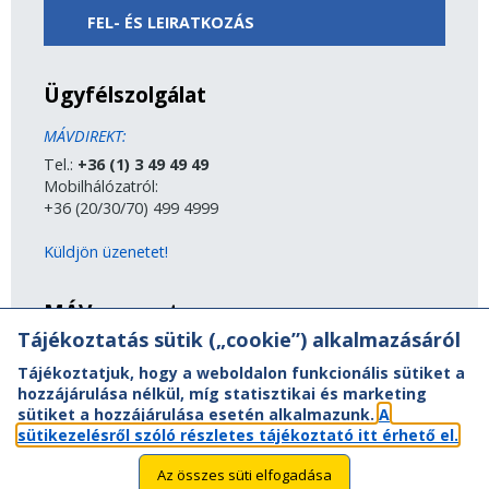
FEL- ÉS LEIRATKOZÁS
Ügyfélszolgálat
MÁVDIREKT:
Tel.:
+36 (1) 3 49 49 49
Mobilhálózatról:
+36 (20/30/70) 499 4999
Küldjön üzenetet!
MÁV-csoport
Tájékoztatás sütik („cookie”) alkalmazásáról
A MÁV-csoport tagjai
Tájékoztatjuk, hogy a weboldalon funkcionális sütiket a
Jogi útmutatás
hozzájárulása nélkül, míg statisztikai és marketing
Adatvédelem
sütiket a hozzájárulása esetén alkalmazunk.
A
Kapcsolat
sütikezelésről szóló részletes tájékoztató itt érhető el.
Vasút a nagyvilágban
Oldaltérkép
Az összes süti elfogadása
Akadálymentesítési nyilatkozat