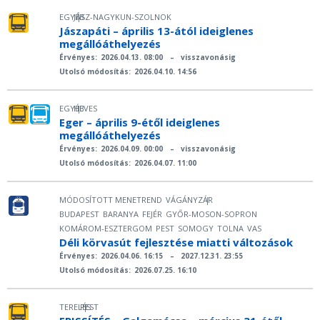
EGYÉB
JÁSZ-NAGYKUN-SZOLNOK
|
Jászapáti – április 13-ától ideiglenes
megállóáthelyezés
Érvényes:
2026.04.13. 08:00
–
visszavonásig
Utolsó módosítás:
2026.04.10. 14:56
EGYÉB
HEVES
|
Eger – április 9-étől ideiglenes
megállóáthelyezés
Érvényes:
2026.04.09. 00:00
–
visszavonásig
Utolsó módosítás:
2026.04.07. 11:00
MÓDOSÍTOTT MENETREND
VÁGÁNYZÁR
|
BUDAPEST
BARANYA
FEJÉR
GYŐR-MOSON-SOPRON
KOMÁROM-ESZTERGOM
PEST
SOMOGY
TOLNA
VAS
Déli körvasút fejlesztése miatti változások
Érvényes:
2026.04.06. 16:15
–
2027.12.31. 23:55
Utolsó módosítás:
2026.07.25. 16:10
TERELÉS
PEST
|