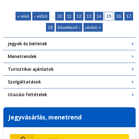
…
« első
‹ előző
10
11
12
13
14
15
16
17
Oldalak
18
következő ›
utolsó »
Jegyek és bérletek
Menetrendek
Turisztikai ajánlatok
Szolgáltatások
Utazási feltételek
Jegyvásárlás, menetrend