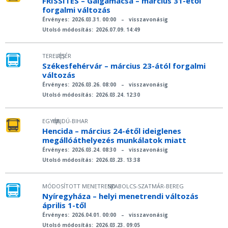
FRISSÍTÉS – Galgamácsa – március 31-étől
forgalmi változás
Érvényes:
2026.03.31. 00:00
–
visszavonásig
Utolsó módosítás:
2026.07.09. 14:49
TERELÉS
FEJÉR
|
Székesfehérvár – március 23-ától forgalmi
változás
Érvényes:
2026.03.26. 08:00
–
visszavonásig
Utolsó módosítás:
2026.03.24. 12:30
EGYÉB
HAJDÚ-BIHAR
|
Hencida – március 24-étől ideiglenes
megállóáthelyezés munkálatok miatt
Érvényes:
2026.03.24. 08:30
–
visszavonásig
Utolsó módosítás:
2026.03.23. 13:38
MÓDOSÍTOTT MENETREND
SZABOLCS-SZATMÁR-BEREG
|
Nyíregyháza – helyi menetrendi változás
április 1-től
Érvényes:
2026.04.01. 00:00
–
visszavonásig
Utolsó módosítás:
2026.03.23. 09:05