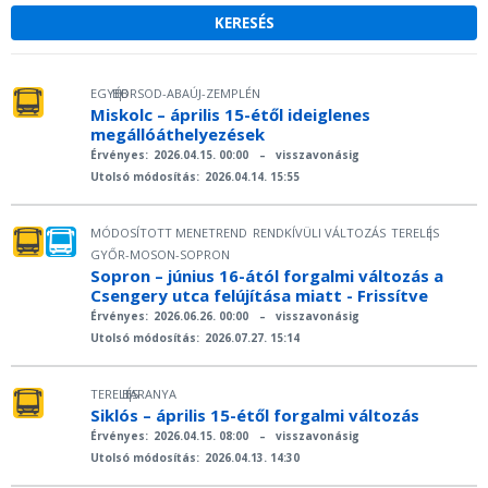
EGYÉB
BORSOD-ABAÚJ-ZEMPLÉN
|
Miskolc – április 15-étől ideiglenes
megállóáthelyezések
Érvényes:
2026.04.15. 00:00
–
visszavonásig
Utolsó módosítás:
2026.04.14. 15:55
MÓDOSÍTOTT MENETREND
RENDKÍVÜLI VÁLTOZÁS
TERELÉS
|
GYŐR-MOSON-SOPRON
Sopron – június 16-ától forgalmi változás a
Csengery utca felújítása miatt - Frissítve
Érvényes:
2026.06.26. 00:00
–
visszavonásig
Utolsó módosítás:
2026.07.27. 15:14
TERELÉS
BARANYA
|
Siklós – április 15-étől forgalmi változás
Érvényes:
2026.04.15. 08:00
–
visszavonásig
Utolsó módosítás:
2026.04.13. 14:30