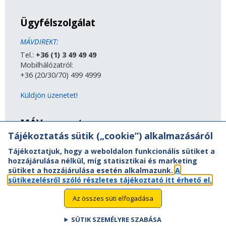
Ügyfélszolgálat
MÁVDIREKT:
Tel.:
+36 (1) 3 49 49 49
Mobilhálózatról:
+36 (20/30/70) 499 4999
Küldjön üzenetet!
MÁV-csoport
Tájékoztatás sütik („cookie”) alkalmazásáról
A MÁV-csoport tagjai
Tájékoztatjuk, hogy a weboldalon funkcionális sütiket a
Jogi útmutatás
hozzájárulása nélkül, míg statisztikai és marketing
Adatvédelem
sütiket a hozzájárulása esetén alkalmazunk.
A
Kapcsolat
sütikezelésről szóló részletes tájékoztató itt érhető el.
Vasút a nagyvilágban
Oldaltérkép
Az összes süti elfogadása
Akadálymentesítési nyilatkozat
SÜTIK SZEMÉLYRE SZABÁSA