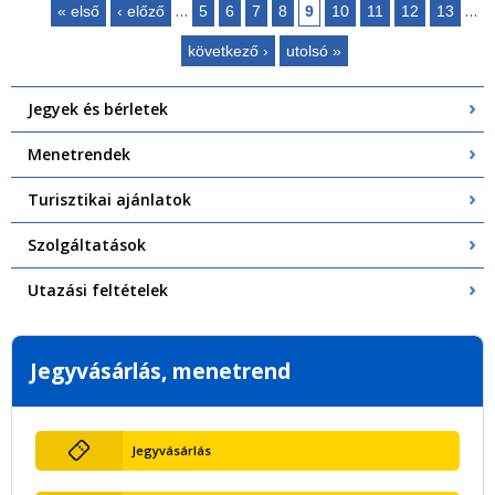
…
…
« első
‹ előző
5
6
7
8
9
10
11
12
13
Oldalak
következő ›
utolsó »
Jegyek és bérletek
Menetrendek
Turisztikai ajánlatok
Szolgáltatások
Utazási feltételek
Jegyvásárlás, menetrend
Jegyvásárlás