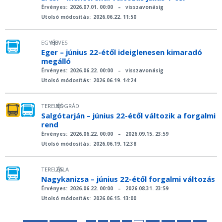
Érvényes:
2026.07.01. 00:00
–
visszavonásig
Utolsó módosítás:
2026.06.22. 11:50
EGYÉB
HEVES
|
Eger – június 22-étől ideiglenesen kimaradó
megálló
Érvényes:
2026.06.22. 00:00
–
visszavonásig
Utolsó módosítás:
2026.06.19. 14:24
TERELÉS
NÓGRÁD
|
Salgótarján – június 22-étől változik a forgalmi
rend
Érvényes:
2026.06.22. 00:00
–
2026.09.15. 23:59
Utolsó módosítás:
2026.06.19. 12:38
TERELÉS
ZALA
|
Nagykanizsa – június 22-étől forgalmi változás
Érvényes:
2026.06.22. 00:00
–
2026.08.31. 23:59
Utolsó módosítás:
2026.06.15. 13:00