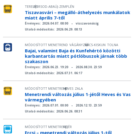
TERELÉS
BORSOD-ABAÚJ-ZEMPLÉN
|
Tiszavasvári – megálló-áthelyezés munkálatok
miatt április 7-től
Érvényes:
2026.04.07. 08:00
–
visszavonásig
Utolsó módosítás:
2026.06.29. 08:13
MÓDOSÍTOTT MENETREND
VÁGÁNYZÁR
BÁCS-KISKUN
TOLNA
|
Bajai, valamint Baja és Kunfehértó közötti
karbantartás miatt pótlóbuszok járnak több
szakaszon
Érvényes:
2026.06.23. 19:20
–
2026.08.30. 23:59
Utolsó módosítás:
2026.07.31. 06:17
MÓDOSÍTOTT MENETREND
HEVES
ZALA
|
Menetrendi változás július 1-jétől Heves és Vas
vármegyében
Érvényes:
2026.07.01. 00:00
–
2026.12.13. 23:59
Utolsó módosítás:
2026.06.26. 08:31
MÓDOSÍTOTT MENETREND
FEJÉR
|
Ercsi – menetrendi változás július 1-től