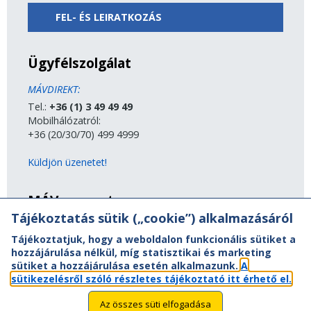
FEL- ÉS LEIRATKOZÁS
Ügyfélszolgálat
MÁVDIREKT:
Tel.:
+36 (1) 3 49 49 49
Mobilhálózatról:
+36 (20/30/70) 499 4999
Küldjön üzenetet!
MÁV-csoport
Tájékoztatás sütik („cookie”) alkalmazásáról
A MÁV-csoport tagjai
Tájékoztatjuk, hogy a weboldalon funkcionális sütiket a
Jogi útmutatás
hozzájárulása nélkül, míg statisztikai és marketing
Adatvédelem
sütiket a hozzájárulása esetén alkalmazunk.
A
Kapcsolat
sütikezelésről szóló részletes tájékoztató itt érhető el.
Vasút a nagyvilágban
Oldaltérkép
Az összes süti elfogadása