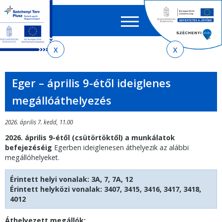
Keres
EN
HU
űrlap
Ker
Jelenlegi
Ugrás
Ugrás
Ugrás
Ugrás
a
az
a
az
hely
menetrendkeresőhöz
almenühöz
tartalomra
oldaltérképre
Eger – április 9-étől ideiglenes
megállóáthelyezés
2026. április 7. kedd, 11.00
2026. április 9-étől (csütörtöktől) a munkálatok
befejezéséig
Egerben ideiglenesen áthelyezik az alábbi
megállóhelyeket.
Érintett helyi vonalak: 3A, 7, 7A, 12
Érintett helyközi vonalak: 3407, 3415, 3416, 3417, 3418,
4012
Áthelyezett megállók: