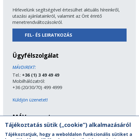
Hírlevelünk segítségével értesülhet aktuális híreinkről,
utazási ajánlatainkról, valamint az Önt érintő
menetrendváltozásokról.
FEL- ÉS LEIRATKOZÁS
Ügyfélszolgálat
MÁVDIREKT:
Tel.:
+36 (1) 3 49 49 49
Mobilhálózatról:
+36 (20/30/70) 499 4999
Küldjön üzenetet!
MÁV-csoport
Tájékoztatás sütik („cookie”) alkalmazásáról
A MÁV-csoport tagjai
Tájékoztatjuk, hogy a weboldalon funkcionális sütiket a
Jogi útmutatás