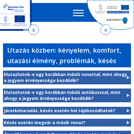
Keres
EN
HU
űrlap
Ker
Jelenlegi
Ugrás
Ugrás
Ugrás
Ugrás
a
az
a
az
hely
menetrendkeresőhöz
almenühöz
tartalomra
oldaltérképre
Utazás közben: kényelem, komfort,
utazási élmény, problémák, késés
Elutazhatok-e egy korábban induló vonattal, mint ahogy
a jegyem érvényessége kezdődik?
Elutazhatok-e egy korábban induló autóbusszal, mint
ahogy a jegyem érvényessége kezdődik?
Járatkimaradás, késés esetén hol tájékozódhatok?
Késés esetén megvár a másik vonat?