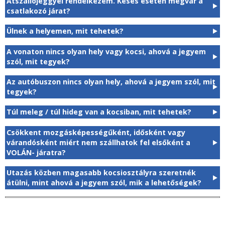
Átszállójeggyel rendelkezem. Késés esetén megvár a
csatlakozó járat?
Ülnek a helyemen, mit tehetek?
A vonaton nincs olyan hely vagy kocsi, ahová a jegyem
szól, mit tegyek?
Az autóbuszon nincs olyan hely, ahová a jegyem szól, mit
tegyek?
Túl meleg / túl hideg van a kocsiban, mit tehetek?
Csökkent mozgásképességűként, idősként vagy
várandósként miért nem szállhatok fel elsőként a
VOLÁN- járatra?
Utazás közben magasabb kocsiosztályra szeretnék
átülni, mint ahová a jegyem szól, mik a lehetőségek?