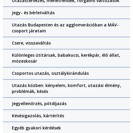
Utazástervezés, menetrendek, forgalmi változások
Jegy- és bérletváltás
Utazás Budapesten és az agglomerációban a MÁV-
csoport járatain
Csere, visszaváltás
Különleges útitársak, babakocsi, kerékpár, élő állat,
mózeskosár
Csoportos utazás, osztálykirándulás
Utazás közben: kényelem, komfort, utazási élmény,
problémák, késés
Jegyellenőrzés, pótdíjazás
Késésigazolás, kártérítés
Egyéb gyakori kérdések