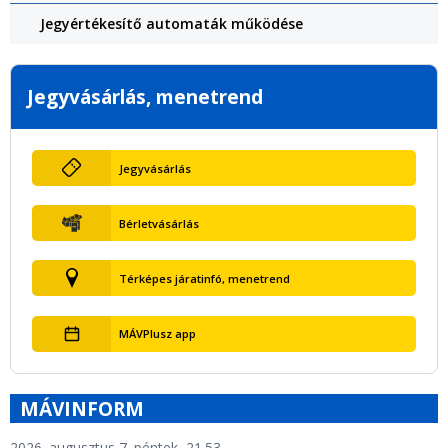
Jegyértékesítő automaták működése
Jegyvásárlás, menetrend
Jegyvásárlás
Bérletvásárlás
Térképes járatinfó, menetrend
MÁVPlusz app
MÁVINFORM
2026. augusztus 7. péntek, 21.53