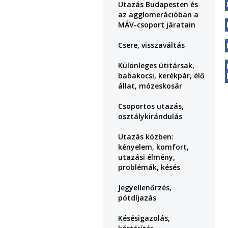
Utazás Budapesten és
az agglomerációban a
MÁV-csoport járatain
Csere, visszaváltás
Különleges útitársak,
babakocsi, kerékpár, élő
állat, mózeskosár
Csoportos utazás,
osztálykirándulás
Utazás közben:
kényelem, komfort,
utazási élmény,
problémák, késés
Jegyellenőrzés,
pótdíjazás
Késésigazolás,