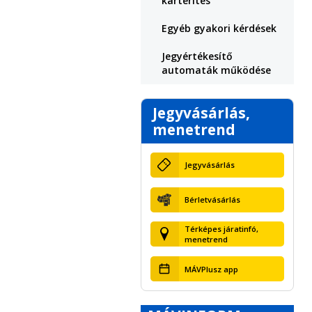
kártérítés
Egyéb gyakori kérdések
Jegyértékesítő
automaták működése
Jegyvásárlás,
menetrend
Jegyvásárlás
Bérletvásárlás
Térképes járatinfó,
menetrend
MÁVPlusz app