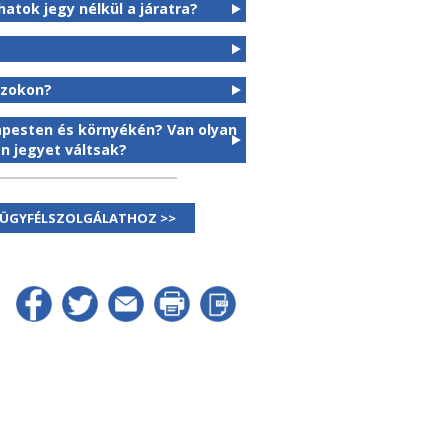
atok jegy nélkül a járatra?
szokon?
dapesten és környékén? Van olyan
n jegyet váltsak?
 ÜGYFÉLSZOLGÁLATHOZ >>