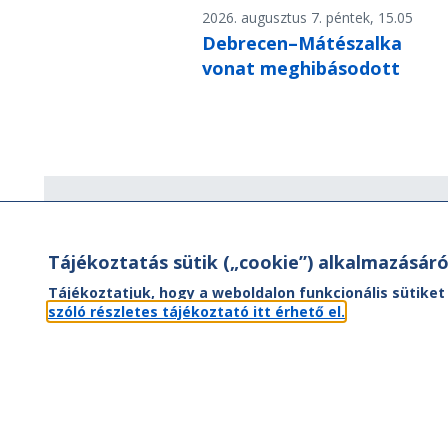
2026. augusztus 7. péntek, 15.05
Debrecen–Mátészalka
vonat meghibásodott
Hírlevél
Tájékoztatás sütik („cookie”) alkalmazásáró
Hírlevelünk segítségével értesülhet
aktuális híreinkről, utazási ajánlatainkr
Tájékoztatjuk, hogy a weboldalon funkcionális sütiket
valamint az Önt érintő
szóló részletes tájékoztató itt érhető el.
menetrendváltozásokról.
FEL- ÉS LEIRATKOZÁS