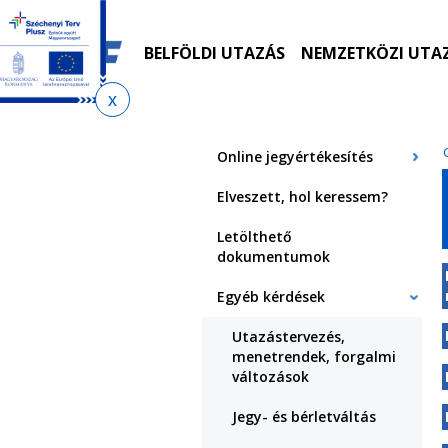
Ugrás
Ugrás
Ugrás
Ugrás
a
az
a
az
menetrendkeresőhöz
almenühöz
tartalomra
oldaltérképre
BELFÖLDI UTAZÁS
NEMZETKÖZI UTA
Jelenlegi
hely
Online jegyértékesítés
Elveszett, hol keressem?
Letölthető
dokumentumok
Egyéb kérdések
Utazástervezés,
menetrendek, forgalmi
változások
Jegy- és bérletváltás