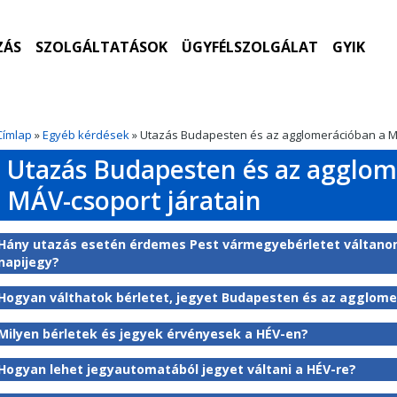
ZÁS
SZOLGÁLTATÁSOK
ÜGYFÉLSZOLGÁLAT
GYIK
Címlap
»
Egyéb kérdések
» Utazás Budapesten és az agglomerációban a MÁ
Utazás Budapesten és az agglom
MÁV-csoport járatain
Hány utazás esetén érdemes Pest vármegyebérletet váltano
napijegy?
Hogyan válthatok bérletet, jegyet Budapesten és az agglom
Milyen bérletek és jegyek érvényesek a HÉV-en?
Hogyan lehet jegyautomatából jegyet váltani a HÉV-re?