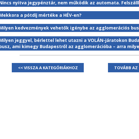
Nincs nyitva jegypénztár, nem működik az automata. Felszállh
Mekkora a pótdíj mértéke a HÉV-en?
Milyen kedvezmények vehetők igénybe az agglomerációs bu
Milyen jeggyel, bérlettel lehet utazni a VOLÁN-járatokon Bu
busz, ami kimegy Budapestről az agglomerációba – arra milye
<< VISSZA A KATEGÓRIÁKHOZ
TOVÁBB AZ