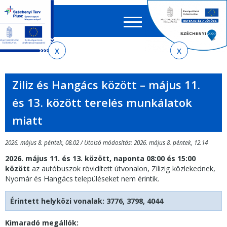
Keres
EN
HU
űrlap
Ker
Jelenlegi
Ugrás
Ugrás
Ugrás
Ugrás
a
az
a
az
hely
menetrendkeresőhöz
almenühöz
tartalomra
oldaltérképre
Ziliz és Hangács között – május 11.
és 13. között terelés munkálatok
miatt
2026. május 8. péntek, 08.02 / Utolsó módosítás: 2026. május 8. péntek, 12.14
2026. május 11. és 13. között, naponta 08:00 és 15:00
között
az autóbuszok rövidített útvonalon, Zilizig közlekednek,
Nyomár és Hangács településeket nem érintik.
Érintett helyközi vonalak: 3776, 3798, 4044
Kimaradó megállók: