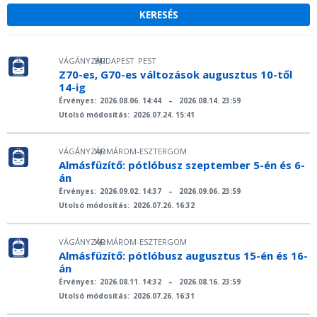
VÁGÁNYZÁR
BUDAPEST
PEST
|
Z70-es, G70-es változások augusztus 10-től
14-ig
Érvényes:
2026.08.06. 14:44
–
2026.08.14. 23:59
Utolsó módosítás:
2026.07.24. 15:41
VÁGÁNYZÁR
KOMÁROM-ESZTERGOM
|
Almásfüzítő: pótlóbusz szeptember 5-én és 6-
án
Érvényes:
2026.09.02. 14:37
–
2026.09.06. 23:59
Utolsó módosítás:
2026.07.26. 16:32
VÁGÁNYZÁR
KOMÁROM-ESZTERGOM
|
Almásfüzítő: pótlóbusz augusztus 15-én és 16-
án
Érvényes:
2026.08.11. 14:32
–
2026.08.16. 23:59
Utolsó módosítás:
2026.07.26. 16:31