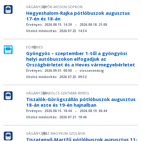
VÁGÁNYZÁR
GYŐR-MOSON-SOPRON
|
Hegyeshalom-Rajka pótlóbuszok augusztus
17-én és 18-án
Érvényes:
2026.08.15. 14:29
–
2026.08.18. 21:00
Utolsó módosítás:
2026.07.23. 14:34
EGYÉB
HEVES
|
Gyöngyös – szeptember 1-től a gyöngyösi
helyi autóbuszokon elfogadjuk az
Országbérletet és a Heves vármegyebérletet
Érvényes:
2026.09.01. 00:00
–
visszavonásig
Utolsó módosítás:
2026.07.23. 09:32
VÁGÁNYZÁR
SZABOLCS-SZATMÁR-BEREG
|
Tiszalök-Görögszállás pótlóbuszok augusztus
18-án este és 19-én hajnalban
Érvényes:
2026.08.15. 18:44
–
2026.08.19. 06:44
Utolsó módosítás:
2026.07.21. 18:46
VÁGÁNYZÁR
JÁSZ-NAGYKUN-SZOLNOK
|
Tiszatenyő-Martfű pótlóbuszok augusztus 11-