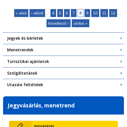
…
…
« első
‹ előző
4
5
6
7
8
9
10
11
12
Oldalak
következő ›
utolsó »
Jegyek és bérletek
Menetrendek
Turisztikai ajánlatok
Szolgáltatások
Utazási feltételek
Jegyvásárlás, menetrend
Jegyvásárlás