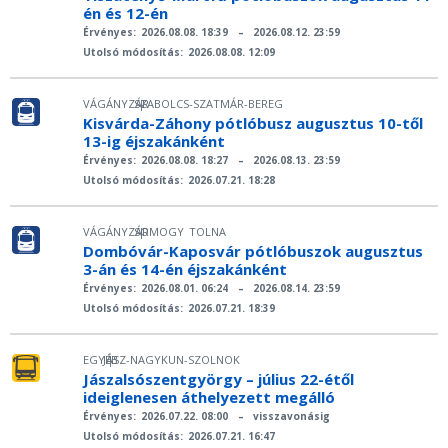
én és 12-én
Érvényes:
2026.08.08. 18:39
–
2026.08.12. 23:59
Utolsó módosítás:
2026.08.08. 12:09
VÁGÁNYZÁR
SZABOLCS-SZATMÁR-BEREG
|
Kisvárda-Záhony pótlóbusz augusztus 10-től
13-ig éjszakánként
Érvényes:
2026.08.08. 18:27
–
2026.08.13. 23:59
Utolsó módosítás:
2026.07.21. 18:28
VÁGÁNYZÁR
SOMOGY
TOLNA
|
Dombóvár-Kaposvár pótlóbuszok augusztus
3-án és 14-én éjszakánként
Érvényes:
2026.08.01. 06:24
–
2026.08.14. 23:59
Utolsó módosítás:
2026.07.21. 18:39
EGYÉB
JÁSZ-NAGYKUN-SZOLNOK
|
Jászalsószentgyörgy – július 22-étől
ideiglenesen áthelyezett megálló
Érvényes:
2026.07.22. 08:00
–
visszavonásig
Utolsó módosítás:
2026.07.21. 16:47