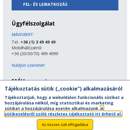
FEL- ÉS LEIRATKOZÁS
Ügyfélszolgálat
MÁVDIREKT:
Tel.:
+36 (1) 3 49 49 49
Mobilhálózatról:
+36 (20/30/70) 499 4999
Küldjön üzenetet!
MÁV-csoport
Tájékoztatás sütik („cookie”) alkalmazásáról
A MÁV-csoport tagjai
Tájékoztatjuk, hogy a weboldalon funkcionális sütiket a
Jogi útmutatás
hozzájárulása nélkül, míg statisztikai és marketing
Adatvédelem
sütiket a hozzájárulása esetén alkalmazunk.
A
Kapcsolat
sütikezelésről szóló részletes tájékoztató itt érhető el.
Vasút a nagyvilágban
Oldaltérkép
Az összes süti elfogadása
Akadálymentesítési nyilatkozat