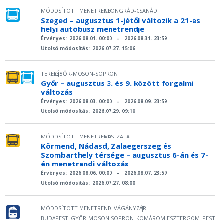
MÓDOSÍTOTT MENETREND
CSONGRÁD-CSANÁD
|
Szeged – augusztus 1-jétől változik a 21-es
helyi autóbusz menetrendje
Érvényes:
2026.08.01. 00:00
–
2026.08.31. 23:59
Utolsó módosítás:
2026.07.27. 15:06
TERELÉS
GYŐR-MOSON-SOPRON
|
Győr – augusztus 3. és 9. között forgalmi
változás
Érvényes:
2026.08.03. 00:00
–
2026.08.09. 23:59
Utolsó módosítás:
2026.07.29. 09:10
MÓDOSÍTOTT MENETREND
VAS
ZALA
|
Körmend, Nádasd, Zalaegerszeg és
Szombarthely térsége – augusztus 6-án és 7-
én menetrendi változás
Érvényes:
2026.08.06. 00:00
–
2026.08.07. 23:59
Utolsó módosítás:
2026.07.27. 08:00
MÓDOSÍTOTT MENETREND
VÁGÁNYZÁR
|
BUDAPEST
GYŐR-MOSON-SOPRON
KOMÁROM-ESZTERGOM
PEST