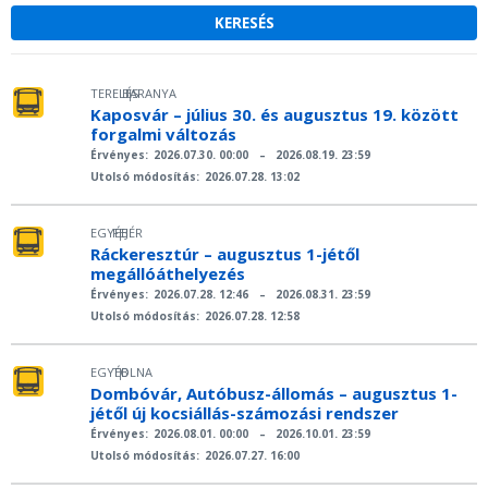
TERELÉS
BARANYA
|
Kaposvár – július 30. és augusztus 19. között
forgalmi változás
Érvényes:
2026.07.30. 00:00
–
2026.08.19. 23:59
Utolsó módosítás:
2026.07.28. 13:02
EGYÉB
FEJÉR
|
Ráckeresztúr – augusztus 1-jétől
megállóáthelyezés
Érvényes:
2026.07.28. 12:46
–
2026.08.31. 23:59
Utolsó módosítás:
2026.07.28. 12:58
EGYÉB
TOLNA
|
Dombóvár, Autóbusz-állomás – augusztus 1-
jétől új kocsiállás-számozási rendszer
Érvényes:
2026.08.01. 00:00
–
2026.10.01. 23:59
Utolsó módosítás:
2026.07.27. 16:00