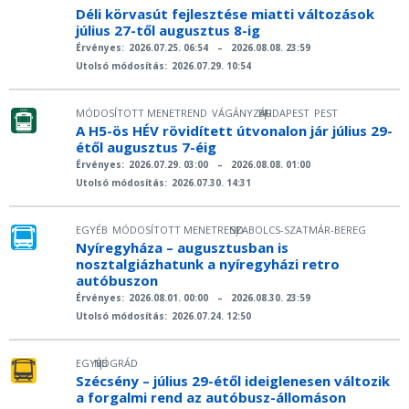
Déli körvasút fejlesztése miatti változások
július 27-től augusztus 8-ig
Érvényes:
2026.07.25. 06:54
–
2026.08.08. 23:59
Utolsó módosítás:
2026.07.29. 10:54
MÓDOSÍTOTT MENETREND
VÁGÁNYZÁR
BUDAPEST
PEST
|
A H5-ös HÉV rövidített útvonalon jár július 29-
étől augusztus 7-éig
Érvényes:
2026.07.29. 03:00
–
2026.08.08. 01:00
Utolsó módosítás:
2026.07.30. 14:31
EGYÉB
MÓDOSÍTOTT MENETREND
SZABOLCS-SZATMÁR-BEREG
|
Nyíregyháza – augusztusban is
nosztalgiázhatunk a nyíregyházi retro
autóbuszon
Érvényes:
2026.08.01. 00:00
–
2026.08.30. 23:59
Utolsó módosítás:
2026.07.24. 12:50
EGYÉB
NÓGRÁD
|
Szécsény – július 29-étől ideiglenesen változik
a forgalmi rend az autóbusz-állomáson