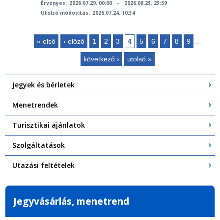
Érvényes:
2026.07.29. 00:00
–
2026.08.23. 23:59
Utolsó módosítás:
2026.07.24. 10:34
…
« első
‹ előző
1
2
3
4
5
6
7
8
9
Oldalak
következő ›
utolsó »
Jegyek és bérletek
Menetrendek
Turisztikai ajánlatok
Szolgáltatások
Utazási feltételek
Jegyvásárlás, menetrend