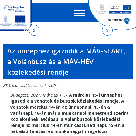
Keres
EN
HU
űrlap
Ker
Jelenlegi
Ugrás
Ugrás
Ugrás
Ugrás
a
az
a
az
hely
menetrendkeresőhöz
almenühöz
tartalomra
oldaltérképre
Az ünnephez igazodik a MÁV-START,
a Volánbusz és a MÁV-HÉV
közlekedési rendje
2021. március 11. csütörtök, 05.23
Budapest, 2021. március 11.
–
A március 15-i ünnephez
igazodik a vonatok és buszok közlekedési rendje. A
vonatok március 14-én az ünnepnapi, 15-én a
vasárnapi, 16-án már a munkanapi menetrend szerint
közlekednek. Módosul a Volánbuszok közlekedési
rendje is: március 14-én munkaszüneti napi, 15-én a
hét első tanítási és munkanapját megelőző