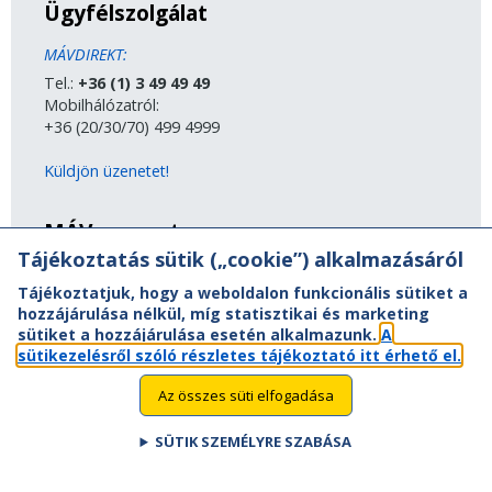
Ügyfélszolgálat
MÁVDIREKT:
Tel.:
+36 (1) 3 49 49 49
Mobilhálózatról:
+36 (20/30/70) 499 4999
Küldjön üzenetet!
MÁV-csoport
Tájékoztatás sütik („cookie”) alkalmazásáról
A MÁV-csoport tagjai
Tájékoztatjuk, hogy a weboldalon funkcionális sütiket a
Jogi útmutatás
hozzájárulása nélkül, míg statisztikai és marketing
Adatvédelem
sütiket a hozzájárulása esetén alkalmazunk.
A
Kapcsolat
sütikezelésről szóló részletes tájékoztató itt érhető el.
Vasút a nagyvilágban
Oldaltérkép
Az összes süti elfogadása
Akadálymentesítési nyilatkozat
SÜTIK SZEMÉLYRE SZABÁSA