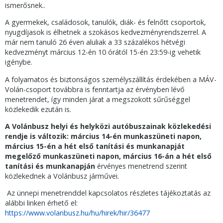
ismerősnek..
A gyermekek, családosok, tanulók, diák- és felnőtt csoportok,
nyugdíjasok is élhetnek a szokásos kedvezményrendszerrel. A
már nem tanuló 26 éven aluliak a 33 százalékos hétvégi
kedvezményt március 12-én 10 órától 15-én 23:59-ig vehetik
igénybe.
A folyamatos és biztonságos személyszállítás érdekében a MÁV-
Volán-csoport továbbra is fenntartja az érvényben lévő
menetrendet, így minden járat a megszokott sűrűséggel
közlekedik ezután is.
A Volánbusz helyi és helyközi autóbuszainak közlekedési
rendje is változik:
március 14-én munkaszüneti napon,
március 15-én a hét első tanítási és munkanapját
megelőző munkaszüneti napon, március 16-án a hét első
tanítási és munkanapján
érvényes menetrend szerint
közlekednek a Volánbusz járművei.
Az ünnepi menetrenddel kapcsolatos részletes tájékoztatás az
alábbi linken érhető el:
https://www.volanbusz.hu/hu/hirek/hir/36477