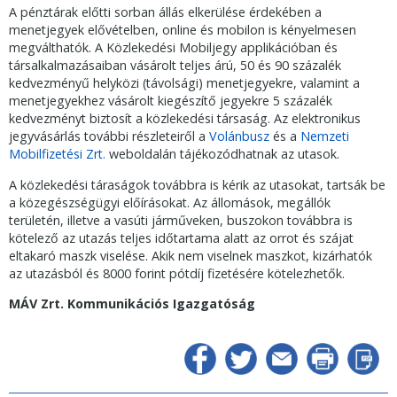
A pénztárak előtti sorban állás elkerülése érdekében a
menetjegyek elővételben, online és mobilon is kényelmesen
megválthatók. A Közlekedési Mobiljegy applikációban és
társalkalmazásaiban vásárolt teljes árú, 50 és 90 százalék
kedvezményű helyközi (távolsági) menetjegyekre, valamint a
menetjegyekhez vásárolt kiegészítő jegyekre 5 százalék
kedvezményt biztosít a közlekedési társaság. Az elektronikus
jegyvásárlás további részleteiről a
Volánbusz
és a
Nemzeti
Mobilfizetési Zrt.
weboldalán tájékozódhatnak az utasok.
A közlekedési táraságok továbbra is kérik az utasokat, tartsák be
a közegészségügyi előírásokat. Az állomások, megállók
területén, illetve a vasúti járműveken, buszokon továbbra is
kötelező az utazás teljes időtartama alatt az orrot és szájat
eltakaró maszk viselése. Akik nem viselnek maszkot, kizárhatók
az utazásból és 8000 forint pótdíj fizetésére kötelezhetők.
MÁV Zrt. Kommunikációs Igazgatóság