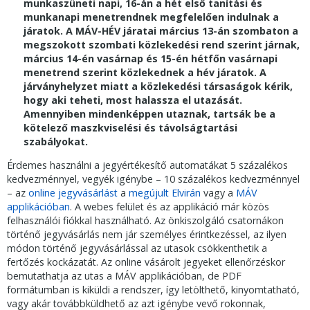
munkaszüneti napi, 16-án a hét első tanítási és
munkanapi menetrendnek megfelelően indulnak a
járatok. A MÁV-HÉV járatai március 13-án szombaton a
megszokott szombati közlekedési rend szerint járnak,
március 14-én vasárnap és 15-én hétfőn vasárnapi
menetrend szerint közlekednek a hév járatok. A
járványhelyzet miatt a közlekedési társaságok kérik,
hogy aki teheti, most halassza el utazását.
Amennyiben mindenképpen utaznak, tartsák be a
kötelező maszkviselési és távolságtartási
szabályokat.
Érdemes használni a jegyértékesítő automatákat 5 százalékos
kedvezménnyel, vegyék igénybe – 10 százalékos kedvezménnyel
– az
online jegyvásárlást
a
megújult Elvirán
vagy a
MÁV
applikációban
. A webes felület és az applikáció már közös
felhasználói fiókkal használható. Az önkiszolgáló csatornákon
történő jegyvásárlás nem jár személyes érintkezéssel, az ilyen
módon történő jegyvásárlással az utasok csökkenthetik a
fertőzés kockázatát. Az online vásárolt jegyeket ellenőrzéskor
bemutathatja az utas a MÁV applikációban, de PDF
formátumban is kiküldi a rendszer, így letölthető, kinyomtatható,
vagy akár továbbküldhető az azt igénybe vevő rokonnak,