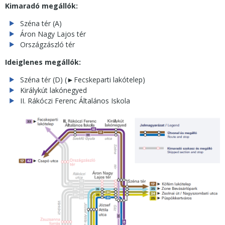
Kimaradó megállók:
Széna tér (A)
Áron Nagy Lajos tér
Országzászló tér
Ideiglenes megállók:
Széna tér (D) (
►
Fecskeparti lakótelep)
Királykút lakónegyed
II. Rákóczi Ferenc Általános Iskola