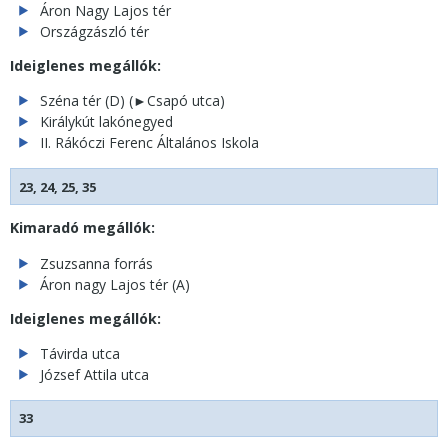
Áron Nagy Lajos tér
Országzászló tér
Ideiglenes megállók:
Széna tér (D) (
►
Csapó utca)
Királykút lakónegyed
II. Rákóczi Ferenc Általános Iskola
23, 24, 25, 35
Kimaradó megállók:
Zsuzsanna forrás
Áron nagy Lajos tér (A)
Ideiglenes megállók:
Távirda utca
József Attila utca
33