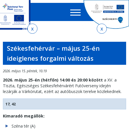
Keres
EN
HU
űrlap
Ker
Jelenlegi
Ugrás
Ugrás
Ugrás
Ugrás
a
az
a
az
hely
menetrendkeresőhöz
almenühöz
tartalomra
oldaltérképre
Székesfehérvár – május 25-én
ideiglenes forgalmi változás
2026. május 15. péntek, 10.19
2026. május 25-én (hétfőn) 14:00 és 20:00 között
a XV. a
Tiszta, Egészséges Székesfehérvárért Futóverseny idején
lezárják a Várkörutat, ezért az autóbuszok terelve közlekednek.
17, 42
Kimaradó megállók:
Széna tér (A)