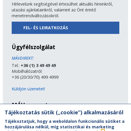
Hírlevelünk segítségével értesülhet aktuális híreinkről,
utazási ajánlatainkról, valamint az Önt érintő
menetrendváltozásokról.
FEL- ÉS LEIRATKOZÁS
Ügyfélszolgálat
MÁVDIREKT:
Tel.:
+36 (1) 3 49 49 49
Mobilhálózatról:
+36 (20/30/70) 499 4999
Küldjön üzenetet!
MÁV-csoport
Tájékoztatás sütik („cookie”) alkalmazásáról
A MÁV-csoport tagjai
Tájékoztatjuk, hogy a weboldalon funkcionális sütiket a
Jogi útmutatás
hozzájárulása nélkül, míg statisztikai és marketing
Adatvédelem