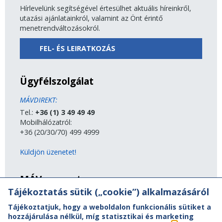
Hírlevelünk segítségével értesülhet aktuális híreinkről,
utazási ajánlatainkról, valamint az Önt érintő
menetrendváltozásokról.
FEL- ÉS LEIRATKOZÁS
Ügyfélszolgálat
MÁVDIREKT:
Tel.:
+36 (1) 3 49 49 49
Mobilhálózatról:
+36 (20/30/70) 499 4999
Küldjön üzenetet!
MÁV-csoport
Tájékoztatás sütik („cookie”) alkalmazásáról
A MÁV-csoport tagjai
Tájékoztatjuk, hogy a weboldalon funkcionális sütiket a
Jogi útmutatás
hozzájárulása nélkül, míg statisztikai és marketing
Adatvédelem