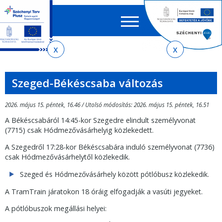
Keres
EN
HU
űrlap
Ker
Jelenlegi
Ugrás
Ugrás
Ugrás
Ugrás
a
az
a
az
hely
menetrendkeresőhöz
almenühöz
tartalomra
oldaltérképre
Szeged-Békéscsaba változás
2026. május 15. péntek, 16.46 / Utolsó módosítás: 2026. május 15. péntek, 16.51
A Békéscsabáról 14:45-kor Szegedre elindult személyvonat
(7715) csak Hódmezővásárhelyig közlekedett.
A Szegedről 17:28-kor Békéscsabára induló személyvonat (7736)
csak Hódmezővásárhelytől közlekedik.
Szeged és Hódmezővásárhely között pótlóbusz közlekedik.
A TramTrain járatokon 18 óráig elfogadják a vasúti jegyeket.
A pótlóbuszok megállási helyei: