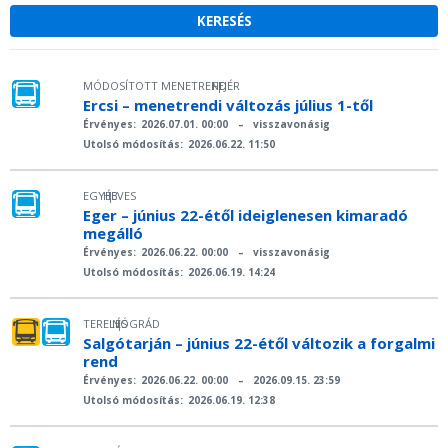
MÓDOSÍTOTT MENETREND
FEJÉR
|
Ercsi – menetrendi változás július 1-től
Érvényes:
2026.07.01. 00:00
–
visszavonásig
Utolsó módosítás:
2026.06.22. 11:50
EGYÉB
HEVES
|
Eger – június 22-étől ideiglenesen kimaradó
megálló
Érvényes:
2026.06.22. 00:00
–
visszavonásig
Utolsó módosítás:
2026.06.19. 14:24
TERELÉS
NÓGRÁD
|
Salgótarján – június 22-étől változik a forgalmi
rend
Érvényes:
2026.06.22. 00:00
–
2026.09.15. 23:59
Utolsó módosítás:
2026.06.19. 12:38