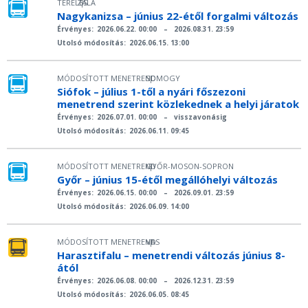
TERELÉS
ZALA
|
Nagykanizsa – június 22-étől forgalmi változás
Érvényes:
2026.06.22. 00:00
–
2026.08.31. 23:59
Utolsó módosítás:
2026.06.15. 13:00
MÓDOSÍTOTT MENETREND
SOMOGY
|
Siófok – július 1-től a nyári főszezoni
menetrend szerint közlekednek a helyi járatok
Érvényes:
2026.07.01. 00:00
–
visszavonásig
Utolsó módosítás:
2026.06.11. 09:45
MÓDOSÍTOTT MENETREND
GYŐR-MOSON-SOPRON
|
Győr – június 15-étől megállóhelyi változás
Érvényes:
2026.06.15. 00:00
–
2026.09.01. 23:59
Utolsó módosítás:
2026.06.09. 14:00
MÓDOSÍTOTT MENETREND
VAS
|
Harasztifalu – menetrendi változás június 8-
ától
Érvényes:
2026.06.08. 00:00
–
2026.12.31. 23:59
Utolsó módosítás:
2026.06.05. 08:45