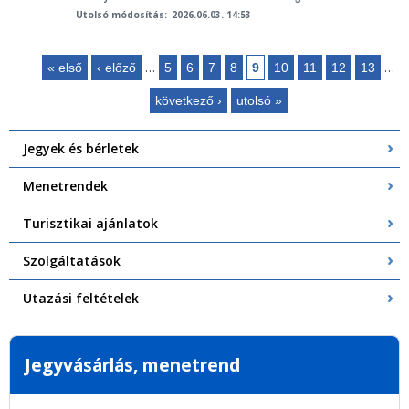
Utolsó módosítás:
2026.06.03. 14:53
…
…
« első
‹ előző
5
6
7
8
9
10
11
12
13
Oldalak
következő ›
utolsó »
Jegyek és bérletek
Menetrendek
Turisztikai ajánlatok
Szolgáltatások
Utazási feltételek
Jegyvásárlás, menetrend