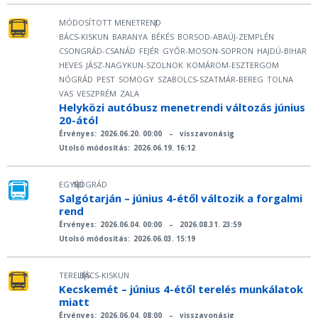
MÓDOSÍTOTT MENETREND
|
BÁCS-KISKUN
BARANYA
BÉKÉS
BORSOD-ABAÚJ-ZEMPLÉN
CSONGRÁD-CSANÁD
FEJÉR
GYŐR-MOSON-SOPRON
HAJDÚ-BIHAR
HEVES
JÁSZ-NAGYKUN-SZOLNOK
KOMÁROM-ESZTERGOM
NÓGRÁD
PEST
SOMOGY
SZABOLCS-SZATMÁR-BEREG
TOLNA
VAS
VESZPRÉM
ZALA
Helyközi autóbusz menetrendi változás június
20-ától
Érvényes:
2026.06.20. 00:00
–
visszavonásig
Utolsó módosítás:
2026.06.19. 16:12
EGYÉB
NÓGRÁD
|
Salgótarján – június 4-étől változik a forgalmi
rend
Érvényes:
2026.06.04. 00:00
–
2026.08.31. 23:59
Utolsó módosítás:
2026.06.03. 15:19
TERELÉS
BÁCS-KISKUN
|
Kecskemét – június 4-étől terelés munkálatok
miatt
Érvényes:
2026.06.04. 08:00
–
visszavonásig