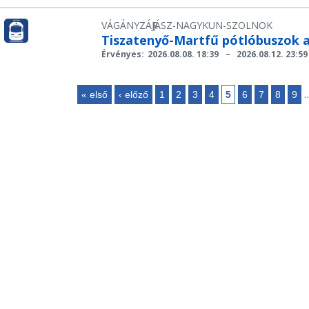
VÁGÁNYZÁR
JÁSZ-NAGYKUN-SZOLNOK
|
Tiszatenyő-Martfű pótlóbuszok a
Érvényes:
2026.08.08. 18:39
–
2026.08.12. 23:59
« első
‹ előző
1
2
3
4
5
6
7
8
9
Oldalak