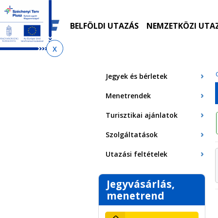
Ugrás
Ugrás
Ugrás
Ugrás
a
az
a
az
menetrendkeresőhöz
almenühöz
tartalomra
oldaltérképre
BELFÖLDI UTAZÁS
NEMZETKÖZI UTA
Jelenlegi
hely
Jegyek és bérletek
Menetrendek
Turisztikai ajánlatok
Szolgáltatások
Utazási feltételek
Jegyvásárlás,
menetrend