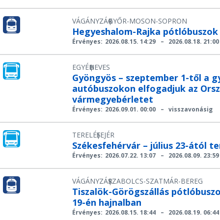
VÁGÁNYZÁR
GYŐR-MOSON-SOPRON
|
Hegyeshalom-Rajka pótlóbuszok 
Érvényes:
2026.08.15. 14:29
–
2026.08.18. 21:00
EGYÉB
HEVES
|
Gyöngyös – szeptember 1-től a g
autóbuszokon elfogadjuk az Orsz
vármegyebérletet
Érvényes:
2026.09.01. 00:00
–
visszavonásig
TERELÉS
FEJÉR
|
Székesfehérvár – július 23-ától 
Érvényes:
2026.07.22. 13:07
–
2026.08.09. 23:59
VÁGÁNYZÁR
SZABOLCS-SZATMÁR-BEREG
|
Tiszalök-Görögszállás pótlóbuszo
19-én hajnalban
Érvényes:
2026.08.15. 18:44
–
2026.08.19. 06:44