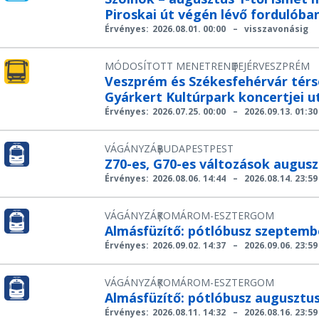
Piroskai út végén lévő fordulóba
Érvényes:
2026.08.01. 00:00
–
visszavonásig
MÓDOSÍTOTT MENETREND
FEJÉR
VESZPRÉM
|
Veszprém és Székesfehérvár térsé
Gyárkert Kultúrpark koncertjei u
Érvényes:
2026.07.25. 00:00
–
2026.09.13. 01:30
VÁGÁNYZÁR
BUDAPEST
PEST
|
Z70-es, G70-es változások auguszt
Érvényes:
2026.08.06. 14:44
–
2026.08.14. 23:59
VÁGÁNYZÁR
KOMÁROM-ESZTERGOM
|
Almásfüzítő: pótlóbusz szeptembe
Érvényes:
2026.09.02. 14:37
–
2026.09.06. 23:59
VÁGÁNYZÁR
KOMÁROM-ESZTERGOM
|
Almásfüzítő: pótlóbusz augusztus
Érvényes:
2026.08.11. 14:32
–
2026.08.16. 23:59