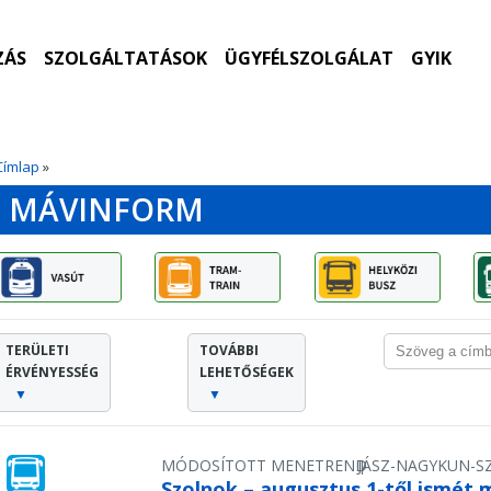
ZÁS
SZOLGÁLTATÁSOK
ÜGYFÉLSZOLGÁLAT
GYIK
Címlap
»
MÁVINFORM
TERÜLETI
TOVÁBBI
ÉRVÉNYESSÉG
LEHETŐSÉGEK
▼
▼
MÓDOSÍTOTT MENETREND
JÁSZ-NAGYKUN-
|
Szolnok – augusztus 1-től ismét 