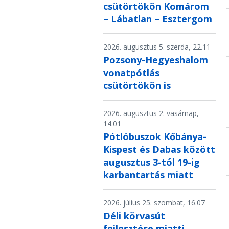
csütörtökön Komárom
– Lábatlan – Esztergom
2026. augusztus 5. szerda, 22.11
Pozsony-Hegyeshalom
vonatpótlás
csütörtökön is
2026. augusztus 2. vasárnap,
14.01
Pótlóbuszok Kőbánya-
Kispest és Dabas között
augusztus 3-tól 19-ig
karbantartás miatt
2026. július 25. szombat, 16.07
Déli körvasút
fejlesztése miatti