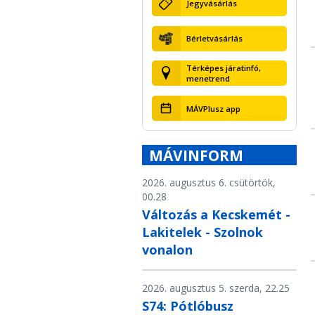
Jegyvásárlás
Bérletvásárlás
Térképes járatinfó,
menetrend
MÁVPlusz app
MÁVINFORM
2026. augusztus 6. csütörtök,
00.28
Változás a Kecskemét -
Lakitelek - Szolnok
vonalon
2026. augusztus 5. szerda, 22.25
S74: Pótlóbusz