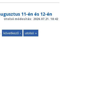
ugusztus 11-én és 12-én
Utolsó módosítás:
2026.07.21. 18:42
…
következő ›
utolsó »