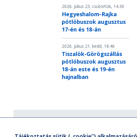
2026. július 23. csütörtök, 14.30
Hegyeshalom-Rajka
pótlóbuszok augusztus
17-én és 18-án
2026. július 21. kedd, 18.46
Tiszalök-Görögszállás
pótlóbuszok augusztus
18-án este és 19-én
hajnalban
Hírlevél
Tájékoztatás sütik („cookie”) alkalmazásáró