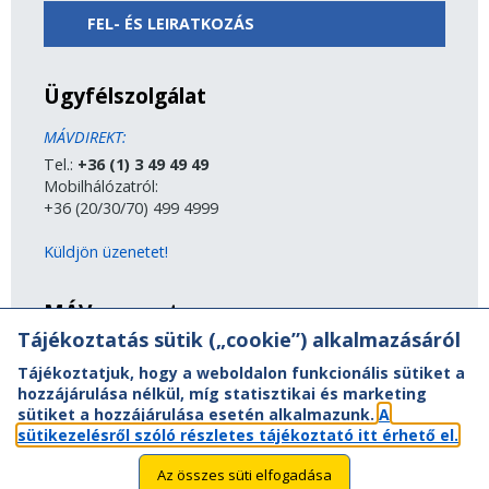
FEL- ÉS LEIRATKOZÁS
Ügyfélszolgálat
MÁVDIREKT:
Tel.:
+36 (1) 3 49 49 49
Mobilhálózatról:
+36 (20/30/70) 499 4999
Küldjön üzenetet!
MÁV-csoport
Tájékoztatás sütik („cookie”) alkalmazásáról
A MÁV-csoport tagjai
Tájékoztatjuk, hogy a weboldalon funkcionális sütiket a
Jogi útmutatás
hozzájárulása nélkül, míg statisztikai és marketing
Adatvédelem
sütiket a hozzájárulása esetén alkalmazunk.
A
Kapcsolat
sütikezelésről szóló részletes tájékoztató itt érhető el.
Vasút a nagyvilágban
Oldaltérkép
Az összes süti elfogadása
Akadálymentesítési nyilatkozat