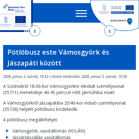
Keres
EN
HU
űrlap
Ker
Jelenlegi
Ugrás
Ugrás
Ugrás
Ugrás
a
az
a
az
hely
menetrendkeresőhöz
almenühöz
tartalomra
oldaltérképre
Pótlóbusz este Vámosgyörk és
Jászapáti között
2026. június 3. szerda, 19.52 / Utolsó módosítás: 2026. június 3. szerda, 19.58
A Szolnokról 18:36-kor Vámosgyörkre elindult személyvonat
(35711) menetideje 40-45 perccel nőtt járműhiba miatt.
A Vámosgyörkről Jászapátiba 20:40-kor induló személyvonat
(35728) helyett pótlóbusz közlekedik.
A pótlóbusz megállóhelyei:
Vámosgyörk, vasútállomás (VOLÁN)
Jászárokszállás vasútállomás