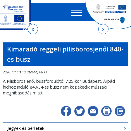
Keres
EN
HU
űrlap
Ker
Jelenlegi
Ugrás
Ugrás
Ugrás
Ugrás
a
az
a
az
hely
menetrendkeresőhöz
almenühöz
tartalomra
oldaltérképre
Kimaradó reggeli pilisborosjenői 840-
es busz
2026. június 10. szerda, 06.11
A Pilisborosjenő, buszfordulótól 7:25-kor Budapest, Árpád
hídhoz induló 840/34-es busz nem közlekedik műszaki
meghibásodás miatt.
Jegyek és bérletek