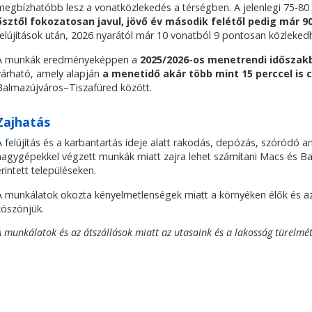
megbízhatóbb lesz a vonatközlekedés a térségben. A jelenlegi 75-80 
ősztől fokozatosan javul, jövő év második felétől pedig már 90
felújítások után, 2026 nyarától már 10 vonatból 9 pontosan közlekedh
A munkák eredményeképpen a
2025/2026-os menetrendi időszak
várható, amely alapján
a menetidő akár több mint 15 perccel is
Balmazújváros–Tiszafüred között.
Zajhatás
A felújítás és a karbantartás ideje alatt rakodás, depózás, szóródó an
nagygépekkel végzett munkák miatt zajra lehet számítani Macs és Bal
érintett településeken.
A munkálatok okozta kényelmetlenségek miatt a környéken élők és az
köszönjük.
A munkálatok és az átszállások miatt az utasaink és a lakosság türelmét