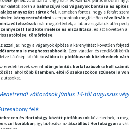
közlekedjenek. Azonban a Nagymacs és Balmazújváros közötti nagyb
munkálatok során a
balmazújvárosi vágányok bontása és építé
talajszennyezést tártak fel.
Kiemelten fontos, hogy a feltárt sze
minden
környezetvédelmi
szempontnak megfelelően
távolítsák e
mintavételezések
már megtörténtek, a laborvizsgálatok után pe
szennyezett föld kitermelése és elszállítása
, és azt követően a
visszatöltése, tömörítése
.
Ez azzal jár, hogy a vágányok építése a kárenyhítést követően folytat
időtartama is meghosszabbodik.
Ezen váratlan és rendkívüli kör
illetve Látókép között
továbbra is
pótlóbuszok közlekednek várh
Az eredeti tervek szerint
idén jelentős korlátozásokra kell szám
között
, ahol
több ütemben, eltérő szakaszokon szünetel a vo
az utasokat.
Menetrendi változások június 14-től auguszus vég
Füzesabony felé:
Debrecen és Hortobágy között pótlóbuszok
közlekednek, a meg
perccel korábban
, így biztosítva az
átszállást Hortobágyon
a vál