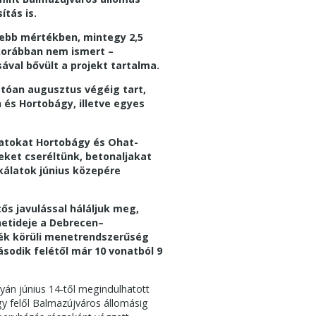
ítás is.
sebb mértékben, mintegy 2,5
korábban nem ismert –
ával bővült a projekt tartalma.
atóan augusztus végéig tart,
 és Hortobágy, illetve egyes
latokat Hortobágy és Ohat-
eket cseréltünk, betonaljakat
kálatok június közepére
ős javulással háláljuk meg,
netideje a Debrecen–
lék körüli menetrendszerűség
ásodik felétől már 10 vonatból 9
yán június 14-től megindulhatott
y felől Balmazújváros állomásig