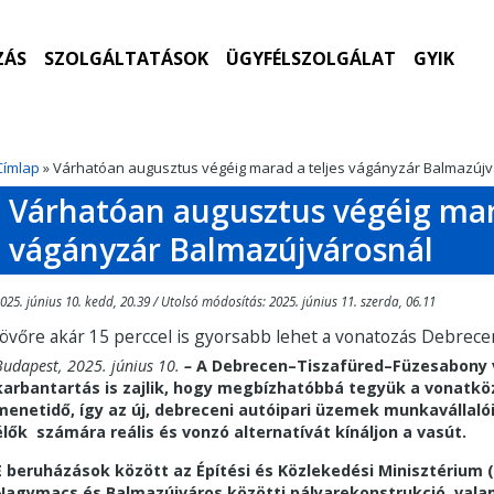
ZÁS
SZOLGÁLTATÁSOK
ÜGYFÉLSZOLGÁLAT
GYIK
Címlap
» Várhatóan augusztus végéig marad a teljes vágányzár Balmazúj
Várhatóan augusztus végéig mara
vágányzár Balmazújvárosnál
025. június 10. kedd, 20.39 / Utolsó módosítás: 2025. június 11. szerda, 06.11
Jövőre akár 15 perccel is gyorsabb lehet a vonatozás Debrece
Budapest, 2025. június 10.
–
A Debrecen–Tiszafüred–Füzesabony vo
karbantartás is zajlik, hogy megbízhatóbbá tegyük a vonatkö
menetidő, így az új, debreceni autóipari üzemek munkavállal
élők számára reális és vonzó alternatívát kínáljon a vasút.
E beruházások között az Építési és Közlekedési Minisztérium (
Nagymacs és Balmazújváros közötti pályarekonstrukció, vala