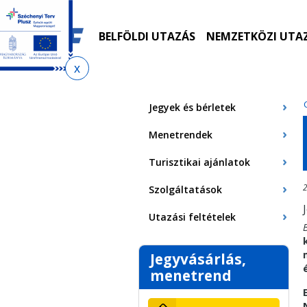
Ugrás
Ugrás
Ugrás
Ugrás
a
az
a
az
menetrendkeresőhöz
almenühöz
tartalomra
oldaltérképre
BELFÖLDI UTAZÁS
NEMZETKÖZI UTA
Jelenlegi
hely
Jegyek és bérletek
Menetrendek
Turisztikai ajánlatok
2
Szolgáltatások
Utazási feltételek
Jegyvásárlás,
menetrend