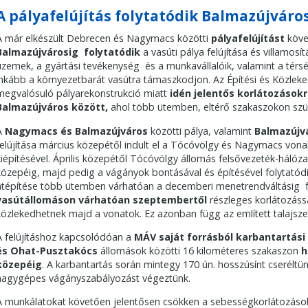
A pályafelújítás folytatódik Balmazújváro
A már elkészült Debrecen és Nagymacs közötti
pályafelújítást
köve
Balmazújvárosig folytatódik
a vasúti pálya felújítása és villamosí
üzemek, a gyártási tevékenység és a munkavállalóik, valamint a térs
inkább a környezetbarát vasútra támaszkodjon. Az Építési és Közleked
megvalósuló pályarekonstrukció miatt
idén jelentős korlátozásokr
Balmazújváros között,
ahol több ütemben, eltérő szakaszokon szü
A
Nagymacs és Balmazújváros
közötti pálya, valamint
Balmazújv
felújítása március közepétől indult el a Tócóvölgy és Nagymacs vona
kiépítésével. Április közepétől Tócóvölgy állomás felsővezeték-háló
közepéig, majd pedig a vágányok bontásával és építésével folytatódi
átépítése több ütemben várhatóan a decemberi menetrendváltásig f
vasútállomáson várhatóan szeptembertől
részleges korlátozással
közlekedhetnek majd a vonatok. Ez azonban függ az említett talajszenn
A felújításhoz kapcsolódóan a
MÁV saját forrásból karbantartás
és Ohat-Pusztakócs
állomások közötti 16 kilométeres szakaszon
h
közepéig
. A karbantartás során mintegy 170 ún. hosszúsínt cseréltün
nagygépes vágányszabályozást végeztünk.
A munkálatokat követően jelentősen csökken a sebességkorlátozások