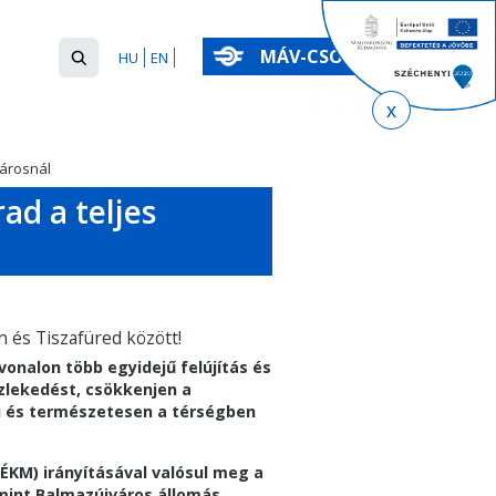
Keresés
MÁV-CSOPORT
HU
EN
űrlap
Keresés
városnál
d a teljes
n és Tiszafüred között!
nalon több egyidejű felújítás és
zlekedést, csökkenjen a
ói és természetesen a térségben
ÉKM) irányításával valósul meg a
mint Balmazújváros állomás