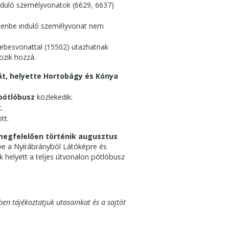
nduló személyvonatok (6629, 6637)
enbe induló személyvonat nem
ebesvonattal (15502) utazhatnak
ozik hozzá.
t,
helyette Hortobágy és Kónya
pótlóbusz
közlekedik:
.
tt.
egfelelően történik augusztus
tve a Nyírábrányból Látóképre és
helyett a teljes útvonalon pótlóbusz
ben tájékoztatjuk utasainkat és a sajtót