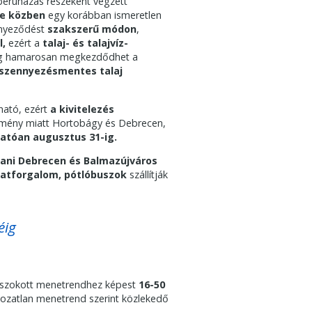
eruházás részeként végzett
se közben
egy korábban ismeretlen
nnyeződést
szakszerű módon
,
l,
ezért a
talaj- és talajvíz-
dig hamarosan megkezdődhet a
szennyezésmentes talaj
ható, ezért
a kivitelezés
ülmény miatt Hortobágy és Debrecen,
atóan augusztus 31-ig.
ítani Debrecen és Balmazújváros
natforgalom, pótlóbuszok
szállítják
éig
szokott menetrendhez képest
16-50
tozatlan menetrend szerint közlekedő