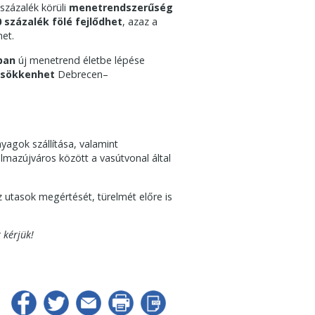
százalék körüli
menetrendszerűség
 százalék fölé fejlődhet
, azaz a
et.
ban
új menetrend életbe lépése
 csökkenhet
Debrecen–
yagok szállítása, valamint
mazújváros között a vasútvonal által
 utasok megértését, türelmét előre is
 kérjük!