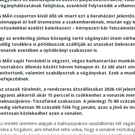
vágányhálózatának felújítása, ezenkívül folytatódik a villamos
A MÁV-csoporton kívül álló ok miatt ezt a beruházást jelentő
hónnappal át kell ütemeznie a szakembereknek, miután egy 
évtizedekkel ezelőtt keletkezett – környezeti kár felszámolás
Így az eredetileg június közepéig tartó vágányzári ütem várh
addig továbbra is pótlóbuszok szállítják az utasokat Debrecen
vonatok esetében a nyírábrányi szakaszon is.
A MÁV saját forrásból is végzett, végez karbantartási munká
Pusztakócs állomás között három hónapon át. Ez idő alatt sín
javítottunk, valamint szabályoztuk a vágányokat. Ezek a mun
befejeződnek.
Az utasok türelmét, a rendszeres átszállásokat 2026-tól jelent
ugyanis akkortól akár 15 perccel is csökkenhet a vonatok me
Balmazújváros–Tiszafüred szakaszon. A jelenlegi 75-80 száza
pedig várhatóan 90 százalék fölé fog javulni, azaz a jövő év m
pontosan közlekedhet ezen a vonalon.
Az eredeti ütemterv alapján a balmazújvárosi vasútállomás két vágán
volna a forgalom, ami lehetővé tette volna, hogy a vonatok Hortobág