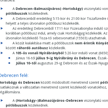
vonatokra.
A
Debrecen–Balmazújváros(–Hortobágy)
viszonylatú von
pótlóbuszok
közlekednek.
A Debrecenből eredetileg 5:15-kor és 21:00-kor Tiszafüredre 
helyett a teljes útvonalon pótlóbusz közlekedik.
Az eredetileg Debrecenből 17:11-kor Füzesabonyba induló szem
korábban pótlóbusz indul, amely csak Hortobágyig közlekedik. A
útvonalon közlekedő Tisza-tó sebesvonattal (15503) utazhatnak.
A közút kialakítása miatt a pótlóbuszok
nem érintik Kónyá
között
ráhordó autóbusz
közlekedik.
A
105-ös vonali Nyírábrányból
5:20-kor induló vonat (6650
Június 16-tól
július 9-ig
Nyírábrány és Debrecen
, Észak
Július 10-től
augusztus 29-ig Debrecen és az Észak-Nyuga
Debrecen felé:
Hortobágy és Debrecen
között módosított menetrend szerint
pót
csatlakoznak a változatlan menetrend szerint közlekedő vonatokhoz,
végállomásra.
A
(Hortobágy–)Balmazújváros–Debrecen
viszonylatú von
pótlóbuszok
közlekednek.