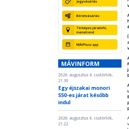
Jegyvásárlás
Bérletvásárlás
Térképes járatinfó,
menetrend
MÁVPlusz app
MÁVINFORM
2026. augusztus 6. csütörtök,
21.30
Egy éjszakai monori
S50-es járat később
indul
2026. augusztus 6. csütörtök,
21.22