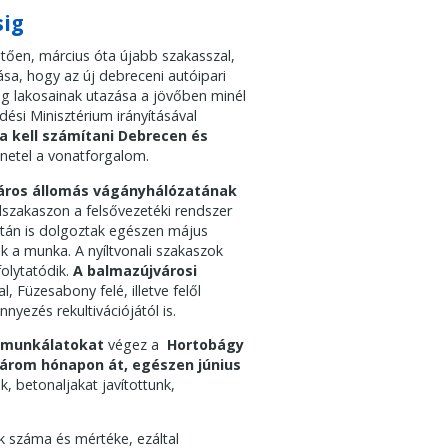
sig
tően, március óta újabb szakasszal,
tása, hogy az új debreceni autóipari
ég lakosainak utazása a jövőben minél
ési Minisztérium irányításával
a kell számítani Debrecen és
netel a vonatforgalom.
áros állomás vágányhálózatának
lszakaszon a felsővezetéki rendszer
zatán is dolgoztak egészen május
k a munka. A nyíltvonali szakaszok
olytatódik.
A balmazújvárosi
, Füzesabony felé, illetve felől
yezés rekultivációjától is.
i munkálatokat
végez a
Hortobágy
árom hónapon át, egészen június
k, betonaljakat javítottunk,
 száma és mértéke, ezáltal