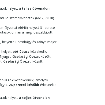
atok helyett a
teljes útvonalon
induló személyvonatok (6612, 6638)
élyvonat (6646) helyett 31 perccel
z utasok onnan a meghosszabbított
t
, helyette Hortobágy és Kónya major
) helyett
pótlóbusz
közlekedik:
-Nyugati Gazdasági Övezet között.
ti Gazdasági Övezet között.
lóbuszok
közlekednek, amelyek
 így
3-24 perccel később
érkeznek a
atok helyett
a teljes útvonalon