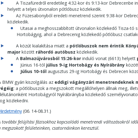
A Tiszafüredről eredetileg 4:32-kor és 9:13-kor Debrecenbe i
helyett a teljes útvonalon pótlóbusz közlekedik.
Az Füzesabonyból eredeti menetrend szerint 9:38-kor Debrec
közlekedik.
Utasai a meghosszabbított útvonalon közlekedő Tisza-tó s
Hortobágyig, ahol a Debrecenig közlekedő pótlóbusz csatlak
A közút kialakítása miatt a
pótlóbuszok nem érintik Kónyá
major
között
ráhordó autóbusz
közlekedik.
A
Balmazújvárosból
15:26-kor
induló vonat (6613) helyett
Június 16-tól
július 9-ig Hortobágy és Nyírábrány
között
Július 10-től
augusztus 29-ig Hortobágy és Debrecen közö
A BMW gyári kiszolgálás az
eddigi vágányzári menetrendeknek m
végéig
: a pótlóbuszok a megszokott megállóhelyen állnak meg, ille
délutánonként Hortobágyról Nyírábrányba közlekedő személyvonatok 
fog közlekedni.
Hirdetmény
(06. 14-08.31.)
A további felújítási fázisokhoz kapcsolódó menetrendi változásokról idő
a megszokott felületeinken, csatornáinkon keresztül.