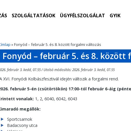
ZÁS
SZOLGÁLTATÁSOK
ÜGYFÉLSZOLGÁLAT
GYIK
Címlap
» Fonyód – február 5. és 8. között forgalmi változás
Fonyód – február 5. és 8. között 
026. február 3. kedd, 07.55 / Utolsó módosítás: 2026. február 3. kedd, 07.55
A XVI. Fonyódi Kolbászfesztivál idején változik a forgalmi rend.
2026. február 5-én (csütörtökön) 17:00-tól február 6-áig (pént
Érintett vonalak:
1, 2, 6040, 6042, 6043
Kimaradó megállók:
Sportcsarnok
Badacsony utca