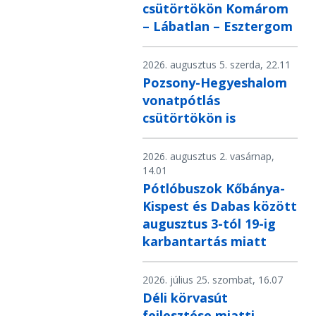
csütörtökön Komárom
– Lábatlan – Esztergom
2026. augusztus 5. szerda, 22.11
Pozsony-Hegyeshalom
vonatpótlás
csütörtökön is
2026. augusztus 2. vasárnap,
14.01
Pótlóbuszok Kőbánya-
Kispest és Dabas között
augusztus 3-tól 19-ig
karbantartás miatt
2026. július 25. szombat, 16.07
Déli körvasút
fejlesztése miatti