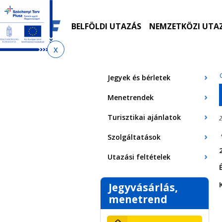
Ugrás
Ugrás
Ugrás
Ugrás
a
az
a
az
menetrendkeresőhöz
almenühöz
tartalomra
oldaltérképre
BELFÖLDI UTAZÁS
NEMZETKÖZI UTA
Jelenlegi
hely
Jegyek és bérletek
Menetrendek
Turisztikai ajánlatok
2
Szolgáltatások
Utazási feltételek
Jegyvásárlás,
menetrend