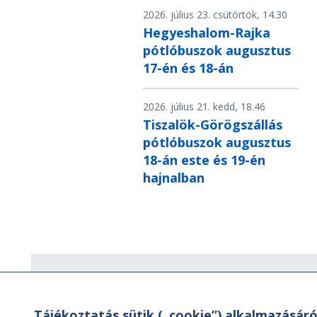
2026. július 23. csütörtök, 14.30
Hegyeshalom-Rajka
pótlóbuszok augusztus
17-én és 18-án
2026. július 21. kedd, 18.46
Tiszalök-Görögszállás
pótlóbuszok augusztus
18-án este és 19-én
hajnalban
Hírlevél
Tájékoztatás sütik („cookie”) alkalmazásáró