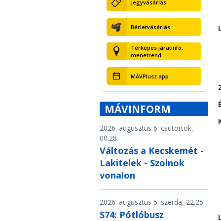
Jegyvásárlás
Bérletvásárlás
Térképes járatinfó,
menetrend
MÁVPlusz app
MÁVINFORM
2026. augusztus 6. csütörtök,
00.28
Változás a Kecskemét -
Lakitelek - Szolnok
vonalon
2026. augusztus 5. szerda, 22.25
S74: Pótlóbusz