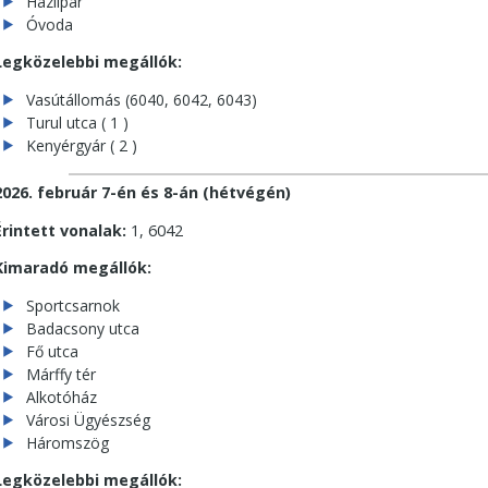
Háziipar
Óvoda
Legközelebbi megállók:
Vasútállomás (6040, 6042, 6043)
Turul utca ( 1 )
Kenyérgyár ( 2 )
2026. február 7-én és 8-án (hétvégén)
Érintett vonalak:
1, 6042
Kimaradó megállók:
Sportcsarnok
Badacsony utca
Fő utca
Márffy tér
Alkotóház
Városi Ügyészség
Háromszög
Legközelebbi megállók: