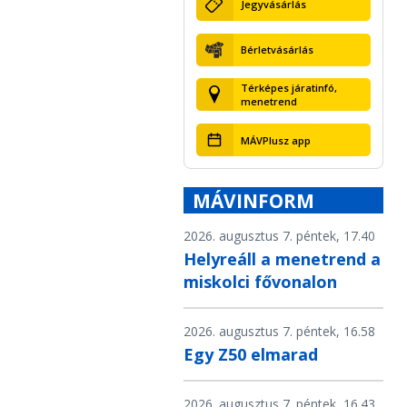
Jegyvásárlás
Bérletvásárlás
Térképes járatinfó,
menetrend
MÁVPlusz app
MÁVINFORM
2026. augusztus 7. péntek, 17.40
Helyreáll a menetrend a
miskolci fővonalon
2026. augusztus 7. péntek, 16.58
Egy Z50 elmarad
2026. augusztus 7. péntek, 16.43