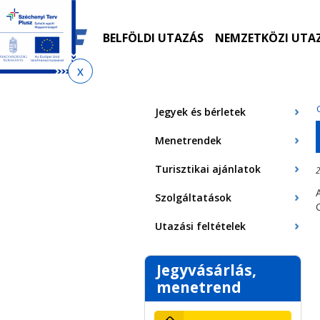
Ugrás
Ugrás
Ugrás
Ugrás
a
az
a
az
menetrendkeresőhöz
almenühöz
tartalomra
oldaltérképre
BELFÖLDI UTAZÁS
NEMZETKÖZI UTA
Jelenlegi
hely
Jegyek és bérletek
Menetrendek
Turisztikai ajánlatok
2
Szolgáltatások
Utazási feltételek
Jegyvásárlás,
menetrend