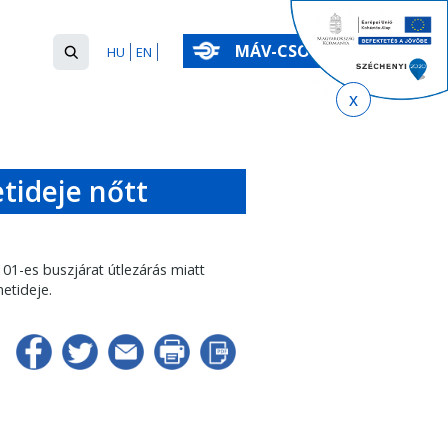
Keresés
MÁV-CSOPORT
HU
EN
űrlap
Keresés
tideje nőtt
01-es buszjárat útlezárás miatt
etideje.