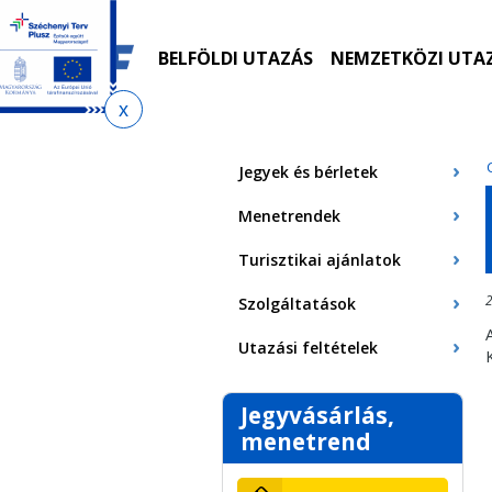
Ugrás
Ugrás
Ugrás
Ugrás
a
az
a
az
menetrendkeresőhöz
almenühöz
tartalomra
oldaltérképre
BELFÖLDI UTAZÁS
NEMZETKÖZI UTA
Jelenlegi
hely
Jegyek és bérletek
Menetrendek
Turisztikai ajánlatok
2
Szolgáltatások
Utazási feltételek
Jegyvásárlás,
menetrend