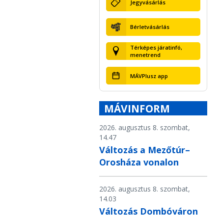
Jegyvásárlás
Bérletvásárlás
Térképes járatinfó,
menetrend
MÁVPlusz app
MÁVINFORM
2026. augusztus 8. szombat,
14.47
Változás a Mezőtúr–
Orosháza vonalon
2026. augusztus 8. szombat,
14.03
Változás Dombóváron