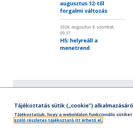
augusztus 12-től
forgalmi változás
2026. augusztus 8. szombat,
09.37
H5: helyreáll a
menetrend
Hírlevél
Tájékoztatás sütik („cookie”) alkalmazásáró
Hírlevelünk segítségével értesülhet
aktuális híreinkről, utazási ajánlatainkr
Tájékoztatjuk, hogy a weboldalon funkcionális sütiket
valamint az Önt érintő
szóló részletes tájékoztató itt érhető el.
menetrendváltozásokról.