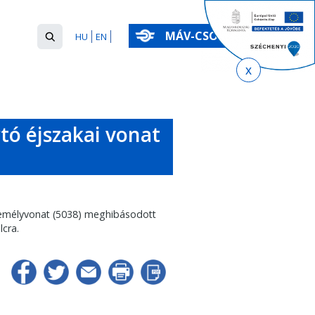
Keresés
MÁV-CSOPORT
HU
EN
űrlap
Keresés
tó éjszakai vonat
zemélyvonat (5038) meghibásodott
lcra.