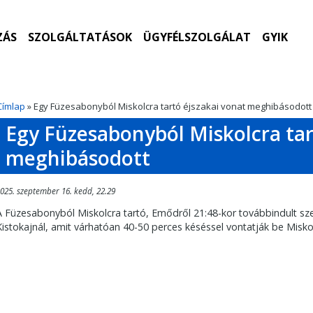
ZÁS
SZOLGÁLTATÁSOK
ÜGYFÉLSZOLGÁLAT
GYIK
Címlap
» Egy Füzesabonyból Miskolcra tartó éjszakai vonat meghibásodott
Egy Füzesabonyból Miskolcra tar
meghibásodott
025. szeptember 16. kedd, 22.29
A Füzesabonyból Miskolcra tartó, Emődről 21:48-kor továbbindult s
Kistokajnál, amit várhatóan 40-50 perces késéssel vontatják be Misko