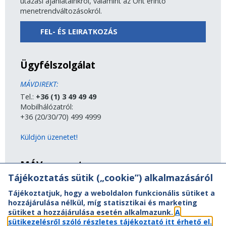
utazási ajánlatainkról, valamint az Önt érintő
menetrendváltozásokról.
FEL- ÉS LEIRATKOZÁS
Ügyfélszolgálat
MÁVDIREKT:
Tel.:
+36 (1) 3 49 49 49
Mobilhálózatról:
+36 (20/30/70) 499 4999
Küldjön üzenetet!
MÁV-csoport
Tájékoztatás sütik („cookie”) alkalmazásáról
A MÁV-csoport tagjai
Tájékoztatjuk, hogy a weboldalon funkcionális sütiket a
Jogi útmutatás
hozzájárulása nélkül, míg statisztikai és marketing
Adatvédelem
sütiket a hozzájárulása esetén alkalmazunk.
A
Kapcsolat
sütikezelésről szóló részletes tájékoztató itt érhető el.
Vasút a nagyvilágban