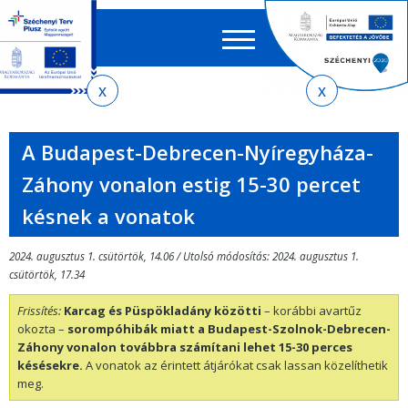
Keres
EN
HU
űrlap
Ker
Jelenlegi
Ugrás
Ugrás
Ugrás
Ugrás
a
az
a
az
hely
menetrendkeresőhöz
almenühöz
tartalomra
oldaltérképre
A Budapest-Debrecen-Nyíregyháza-
Záhony vonalon estig 15-30 percet
késnek a vonatok
2024. augusztus 1. csütörtök, 14.06 / Utolsó módosítás: 2024. augusztus 1.
csütörtök, 17.34
Frissítés:
Karcag és Püspökladány közötti
– korábbi avartűz
okozta –
sorompóhibák miatt a Budapest-Szolnok-Debrecen-
Záhony vonalon továbbra számítani lehet 15-30 perces
késésekre.
A vonatok az érintett átjárókat csak lassan közelíthetik
meg.