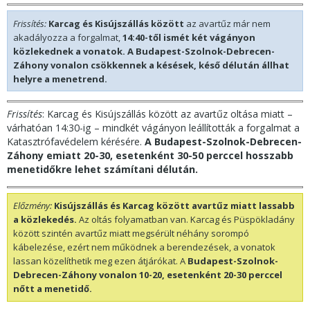
Frissítés:
Karcag és Kisújszállás között
az avartűz már nem
akadályozza a forgalmat,
14:40-től ismét két vágányon
közlekednek a vonatok. A Budapest-Szolnok-Debrecen-
Záhony vonalon csökkennek a késések, késő délután állhat
helyre a menetrend.
Frissítés
: Karcag és Kisújszállás között az avartűz oltása miatt –
várhatóan 14:30-ig – mindkét vágányon leállították a forgalmat a
Katasztrófavédelem kérésére.
A Budapest-Szolnok-Debrecen-
Záhony emiatt 20-30, esetenként 30-50 perccel hosszabb
menetidőkre lehet számítani délután.
Előzmény:
Kisújszállás és Karcag között avartűz miatt lassabb
a közlekedés.
Az oltás folyamatban van. Karcag és Püspökladány
között szintén avartűz miatt megsérült néhány sorompó
kábelezése, ezért nem működnek a berendezések, a vonatok
lassan közelíthetik meg ezen átjárókat. A
Budapest-Szolnok-
Debrecen-Záhony vonalon 10-20, esetenként 20-30 perccel
nőtt a menetidő.