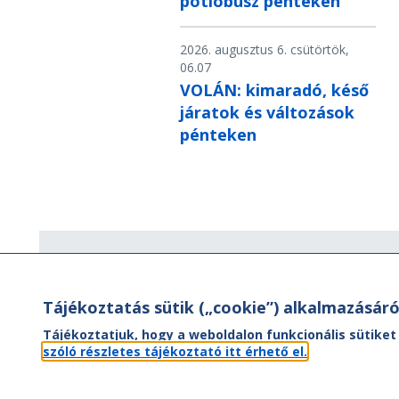
pótlóbusz pénteken
2026. augusztus 6. csütörtök,
06.07
VOLÁN: kimaradó, késő
járatok és változások
pénteken
Hírlevél
Tájékoztatás sütik („cookie”) alkalmazásáró
Hírlevelünk segítségével értesülhet
aktuális híreinkről, utazási ajánlatainkr
Tájékoztatjuk, hogy a weboldalon funkcionális sütiket
valamint az Önt érintő
szóló részletes tájékoztató itt érhető el.
menetrendváltozásokról.