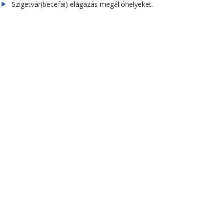
Szigetvár(becefai) elágazás megállóhelyeket.