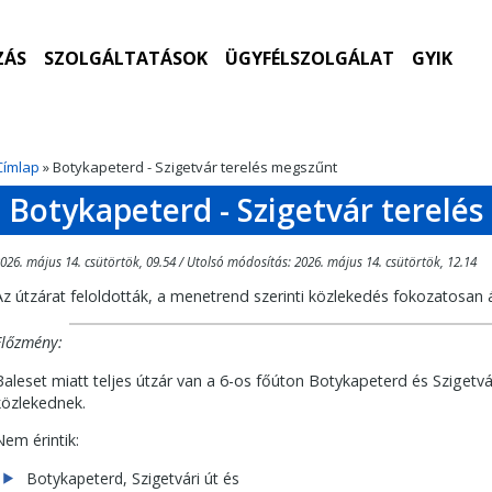
ZÁS
SZOLGÁLTATÁSOK
ÜGYFÉLSZOLGÁLAT
GYIK
Címlap
» Botykapeterd - Szigetvár terelés megszűnt
Botykapeterd - Szigetvár terelé
026. május 14. csütörtök, 09.54 / Utolsó módosítás: 2026. május 14. csütörtök, 12.14
Az útzárat feloldották, a menetrend szerinti közlekedés fokozatosan ál
Előzmény:
Baleset miatt teljes útzár van a 6-os főúton Botykapeterd és Szigetvár
közlekednek.
Nem érintik:
Botykapeterd, Szigetvári út és