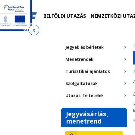
Ugrás
Ugrás
Ugrás
Ugrás
a
az
a
az
menetrendkeresőhöz
almenühöz
tartalomra
oldaltérképre
BELFÖLDI UTAZÁS
NEMZETKÖZI UTA
Jelenlegi
hely
Jegyek és bérletek
Menetrendek
Turisztikai ajánlatok
2
Szolgáltatások
Utazási feltételek
Jegyvásárlás,
menetrend