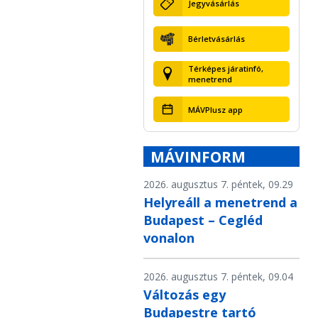
Jegyvásárlás
Bérletvásárlás
Térképes járatinfó,
menetrend
MÁVPlusz app
MÁVINFORM
2026. augusztus 7. péntek, 09.29
Helyreáll a menetrend a
Budapest – Cegléd
vonalon
2026. augusztus 7. péntek, 09.04
Változás egy
Budapestre tartó