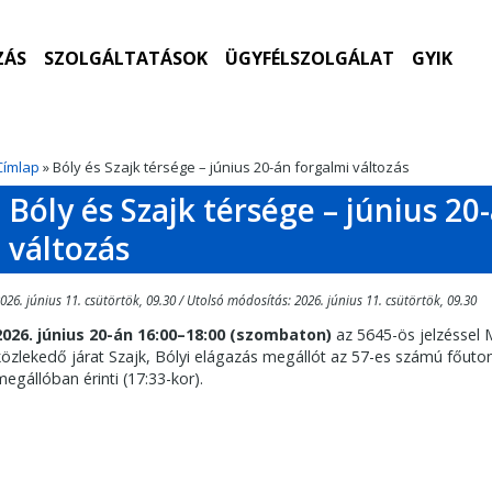
ZÁS
SZOLGÁLTATÁSOK
ÜGYFÉLSZOLGÁLAT
GYIK
Címlap
» Bóly és Szajk térsége – június 20-án forgalmi változás
Bóly és Szajk térsége – június 20
változás
026. június 11. csütörtök, 09.30 / Utolsó módosítás: 2026. június 11. csütörtök, 09.30
2026. június 20-án 16:00–18:00 (szombaton)
az 5645-ös jelzéssel
közlekedő járat Szajk, Bólyi elágazás megállót az 57-es számú főuton
megállóban érinti (17:33-kor).