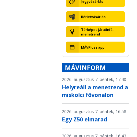
Jegyvásárlás
Bérletvásárlás
Térképes járatinfó,
menetrend
MÁVPlusz app
MÁVINFORM
2026. augusztus 7. péntek, 17.40
Helyreáll a menetrend a
miskolci fővonalon
2026. augusztus 7. péntek, 16.58
Egy Z50 elmarad
2026. augusztus 7. péntek, 16.43