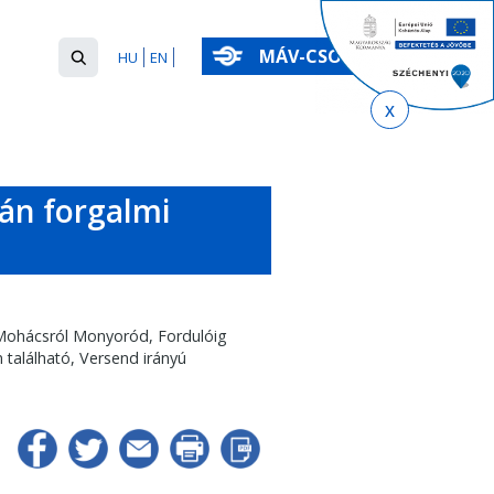
Keresés
MÁV-CSOPORT
HU
EN
űrlap
Keresés
-án forgalmi
 Mohácsról Monyoród, Fordulóig
 található, Versend irányú