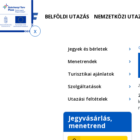
Ugrás
Ugrás
Ugrás
Ugrás
a
az
a
az
menetrendkeresőhöz
almenühöz
tartalomra
oldaltérképre
BELFÖLDI UTAZÁS
NEMZETKÖZI UTA
Jelenlegi
hely
Jegyek és bérletek
Menetrendek
Turisztikai ajánlatok
2
Szolgáltatások
Utazási feltételek
Jegyvásárlás,
menetrend