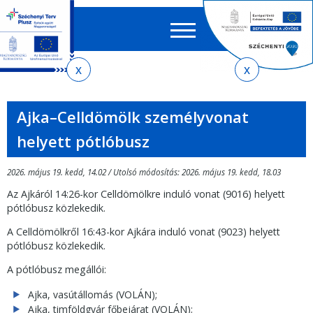
Keres
EN
HU
űrlap
Ker
Jelenlegi
Ugrás
Ugrás
Ugrás
Ugrás
a
az
a
az
hely
menetrendkeresőhöz
almenühöz
tartalomra
oldaltérképre
Ajka–Celldömölk személyvonat
helyett pótlóbusz
2026. május 19. kedd, 14.02 / Utolsó módosítás: 2026. május 19. kedd, 18.03
Az Ajkáról 14:26-kor Celldömölkre induló vonat (9016) helyett
pótlóbusz közlekedik.
A Celldömölkről 16:43-kor Ajkára induló vonat (9023) helyett
pótlóbusz közlekedik.
A pótlóbusz megállói:
Ajka, vasútállomás (VOLÁN);
Ajka, timföldgyár főbejárat (VOLÁN);