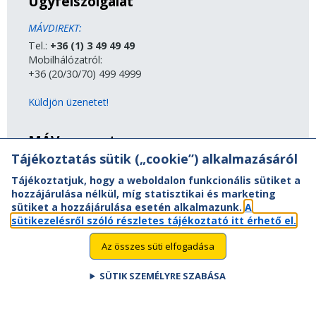
Ügyfélszolgálat
MÁVDIREKT:
Tel.:
+36 (1) 3 49 49 49
Mobilhálózatról:
+36 (20/30/70) 499 4999
Küldjön üzenetet!
MÁV-csoport
Tájékoztatás sütik („cookie”) alkalmazásáról
A MÁV-csoport tagjai
Tájékoztatjuk, hogy a weboldalon funkcionális sütiket a
Jogi útmutatás
hozzájárulása nélkül, míg statisztikai és marketing
Adatvédelem
sütiket a hozzájárulása esetén alkalmazunk.
A
Kapcsolat
sütikezelésről szóló részletes tájékoztató itt érhető el.
Vasút a nagyvilágban
Oldaltérkép
Az összes süti elfogadása
Akadálymentesítési nyilatkozat
SÜTIK SZEMÉLYRE SZABÁSA