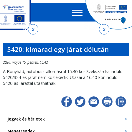
Keres
EN
HU
űrlap
Ker
Jelenlegi
Ugrás
Ugrás
Ugrás
Ugrás
a
az
a
az
hely
menetrendkeresőhöz
almenühöz
tartalomra
oldaltérképre
5420: kimarad egy járat délután
2026. május 15. péntek, 15.42
A Bonyhád, autóbusz-állomásról 15:40-kor Szekszárdra induló
5420/324-es járat nem közlekedik. Utasai a 16:40-kor induló
5420-as járattal utazhatnak.
Jegyek és bérletek
Menetrendek