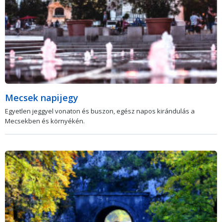
Mecsek napijegy
Egyetlen jeggyel vonaton és buszon, egész napos kirándulás a
Mecsekben és környékén.