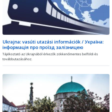
Ukrajna: vasúti utazási információk / Україна:
інформація про проїзд залізницею
Tájékoztató az Ukrajnából érkezők zökkenőmentes belföldi és
továbbutazásához.