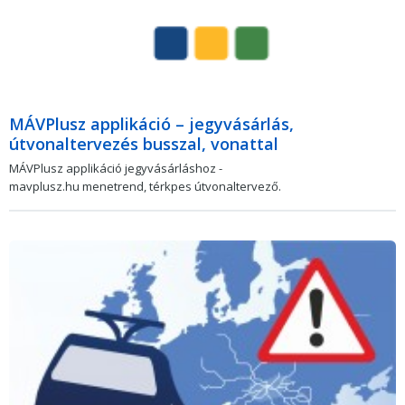
MÁVPlusz applikáció – jegyvásárlás,
útvonaltervezés busszal, vonattal
MÁVPlusz applikáció jegyvásárláshoz -
mavplusz.hu menetrend, térkpes útvonaltervező.