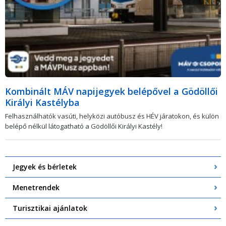
Kombinált MÁV napijegyek belépővel a Gödöllői
Királyi Kastélyba
Felhasználhatók vasúti, helyközi autóbusz és HÉV járatokon, és külön
belépő nélkül látogatható a Gödöllői Királyi Kastély!
Jegyek és bérletek
Menetrendek
Turisztikai ajánlatok