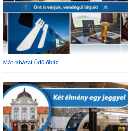
Mátraházai Üdülőház