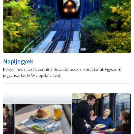
Napijegyek
Kényelmes utazás vonattal és autóbusszal, korlátlanul. Egyszerű
jegyvásárlás MÁV applikációval.