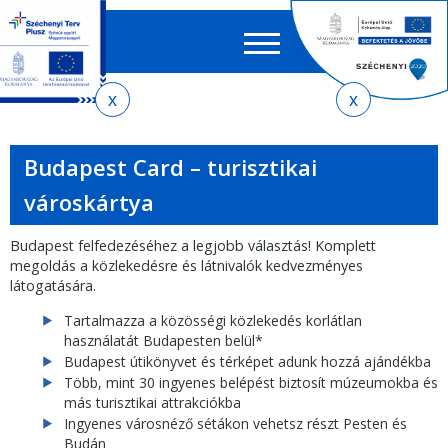
Keres
EN
HU
űrlap
Ker
Jelenlegi
Ugrás
Ugrás
Ugrás
Ugrás
a
az
a
az
hely
menetrendkeresőhöz
almenühöz
tartalomra
oldaltérképre
Budapest Card – turisztikai
városkártya
Budapest felfedezéséhez a legjobb választás! Komplett
megoldás a közlekedésre és látnivalók kedvezményes
látogatására.
Tartalmazza a közösségi közlekedés korlátlan
használatát Budapesten belül*
Budapest útikönyvet és térképet adunk hozzá ajándékba
Több, mint 30 ingyenes belépést biztosít múzeumokba és
más turisztikai attrakciókba
Ingyenes városnéző sétákon vehetsz részt Pesten és
Budán