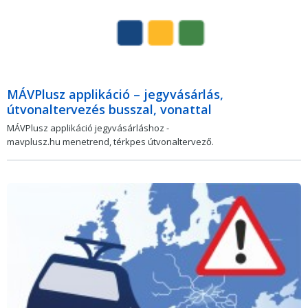
MÁVPlusz applikáció – jegyvásárlás,
útvonaltervezés busszal, vonattal
MÁVPlusz applikáció jegyvásárláshoz -
mavplusz.hu menetrend, térkpes útvonaltervező.