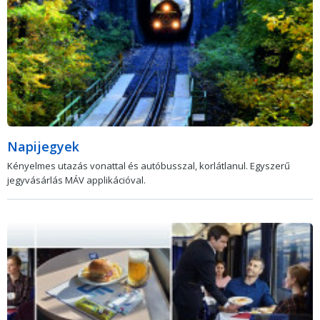
Napijegyek
Kényelmes utazás vonattal és autóbusszal, korlátlanul. Egyszerű
jegyvásárlás MÁV applikációval.