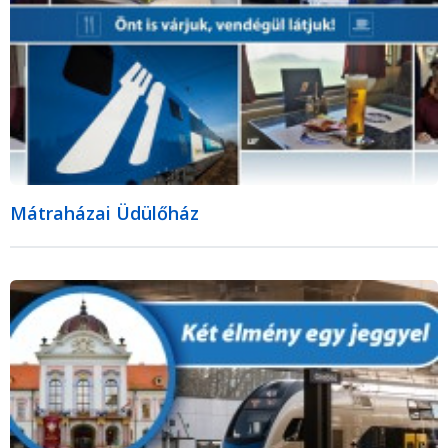
Mátraházai Üdülőház