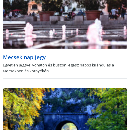
Mecsek napijegy
Egyetlen jeggyel vonaton és buszon, egész napos kirándulás a
Mecsekben és környékén.