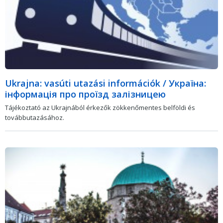
Ukrajna: vasúti utazási információk / Україна:
інформація про проїзд залізницею
Tájékoztató az Ukrajnából érkezők zökkenőmentes belföldi és
továbbutazásához.