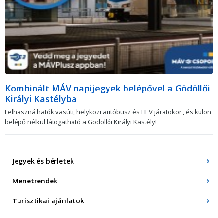
Kombinált MÁV napijegyek belépővel a Gödöllői
Királyi Kastélyba
Felhasználhatók vasúti, helyközi autóbusz és HÉV járatokon, és külön
belépő nélkül látogatható a Gödöllői Királyi Kastély!
Jegyek és bérletek
Menetrendek
Turisztikai ajánlatok