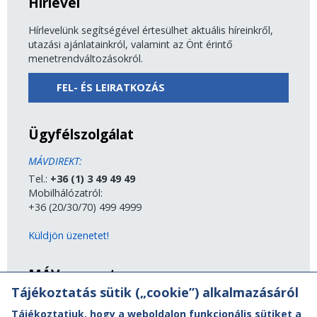
Hírlevél
Hírlevelünk segítségével értesülhet aktuális híreinkről,
utazási ajánlatainkról, valamint az Önt érintő
menetrendváltozásokról.
FEL- ÉS LEIRATKOZÁS
Ügyfélszolgálat
MÁVDIREKT:
Tel.:
+36 (1) 3 49 49 49
Mobilhálózatról:
+36 (20/30/70) 499 4999
Küldjön üzenetet!
MÁV-csoport
Tájékoztatás sütik („cookie”) alkalmazásáról
A MÁV-csoport tagjai
Tájékoztatjuk, hogy a weboldalon funkcionális sütiket a
Jogi útmutatás