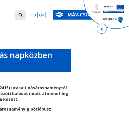
Keresés
MÁV-CSOPORT
HU
EN
űrlap
Keresés
zás napközben
32415) utasait Vásárosnaménytól
 közúti baleset miatt átmenetileg
a között.
ásárosnaményig pótlóbusz