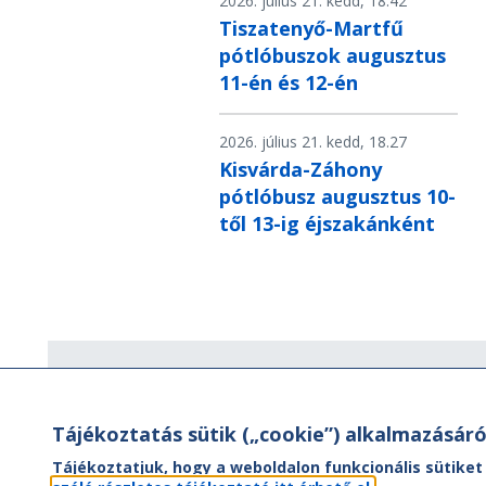
2026. július 21. kedd, 18.42
Tiszatenyő-Martfű
pótlóbuszok augusztus
11-én és 12-én
2026. július 21. kedd, 18.27
Kisvárda-Záhony
pótlóbusz augusztus 10-
től 13-ig éjszakánként
Hírlevél
Tájékoztatás sütik („cookie”) alkalmazásáró
Hírlevelünk segítségével értesülhet
aktuális híreinkről, utazási ajánlatainkr
Tájékoztatjuk, hogy a weboldalon funkcionális sütiket
valamint az Önt érintő