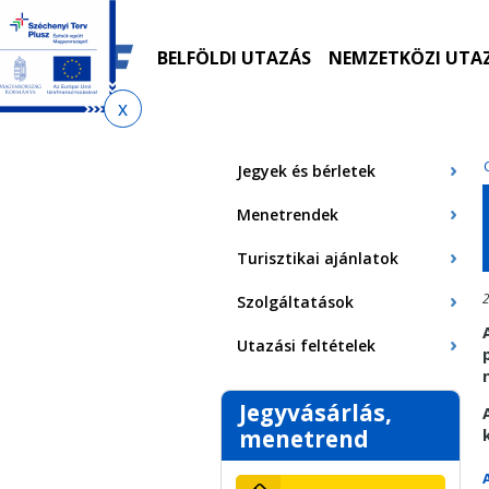
Ugrás
Ugrás
Ugrás
Ugrás
a
az
a
az
menetrendkeresőhöz
almenühöz
tartalomra
oldaltérképre
BELFÖLDI UTAZÁS
NEMZETKÖZI UTA
Jelenlegi
hely
Jegyek és bérletek
Menetrendek
Turisztikai ajánlatok
2
Szolgáltatások
Utazási feltételek
Jegyvásárlás,
menetrend