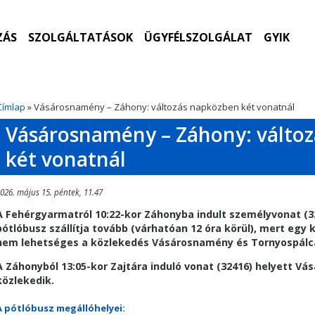
ZÁS
SZOLGÁLTATÁSOK
ÜGYFÉLSZOLGÁLAT
GYIK
Címlap
» Vásárosnamény – Záhony: változás napközben két vonatnál
Vásárosnamény – Záhony: válto
két vonatnál
026. május 15. péntek, 11.47
A Fehérgyarmatról 10:22-kor Záhonyba indult személyvonat (
pótlóbusz szállítja tovább (várhatóan 12 óra körül), mert egy
nem lehetséges a közlekedés Vásárosnamény és Tornyospálc
A Záhonyból 13:05-kor Zajtára induló vonat (32416) helyett V
közlekedik.
A pótlóbusz megállóhelyei: