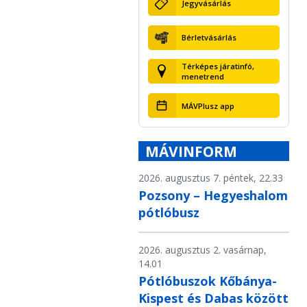
Jegyvásárlás
Bérletvásárlás
Térképes járatinfó,
menetrend
MÁVPlusz app
MÁVINFORM
2026. augusztus 7. péntek, 22.33
Pozsony – Hegyeshalom
pótlóbusz
2026. augusztus 2. vasárnap,
14.01
Pótlóbuszok Kőbánya-
Kispest és Dabas között