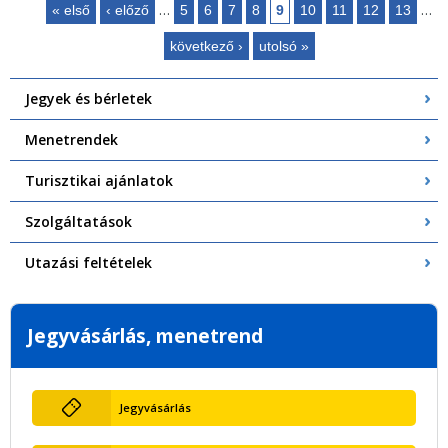
…
…
« első
‹ előző
5
6
7
8
9
10
11
12
13
Oldalak
következő ›
utolsó »
Jegyek és bérletek
Menetrendek
Turisztikai ajánlatok
Szolgáltatások
Utazási feltételek
Jegyvásárlás, menetrend
Jegyvásárlás