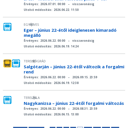
Érvényes:
2026.07.01. 00:00
–
visszavonásig
Utolsó módosítás:
2026.06.22. 11:50
EGYÉB
HEVES
|
Eger – június 22-étől ideiglenesen kimaradó
megálló
Érvényes:
2026.06.22. 00:00
–
visszavonásig
Utolsó módosítás:
2026.06.19. 14:24
TERELÉS
NÓGRÁD
|
Salgótarján – június 22-étől változik a forgalmi
rend
Érvényes:
2026.06.22. 00:00
–
2026.09.15. 23:59
Utolsó módosítás:
2026.06.19. 12:38
TERELÉS
ZALA
|
Nagykanizsa – június 22-étől forgalmi változás
Érvényes:
2026.06.22. 00:00
–
2026.08.31. 23:59
Utolsó módosítás:
2026.06.15. 13:00