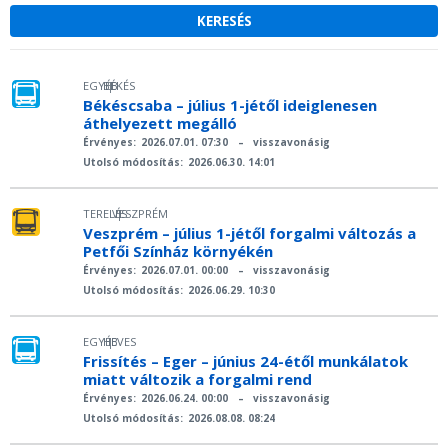
EGYÉB
BÉKÉS
|
Békéscsaba – július 1-jétől ideiglenesen
áthelyezett megálló
Érvényes:
2026.07.01. 07:30
–
visszavonásig
Utolsó módosítás:
2026.06.30. 14:01
TERELÉS
VESZPRÉM
|
Veszprém – július 1-jétől forgalmi változás a
Petfői Színház környékén
Érvényes:
2026.07.01. 00:00
–
visszavonásig
Utolsó módosítás:
2026.06.29. 10:30
EGYÉB
HEVES
|
Frissítés – Eger – június 24-étől munkálatok
miatt változik a forgalmi rend
Érvényes:
2026.06.24. 00:00
–
visszavonásig
Utolsó módosítás:
2026.08.08. 08:24