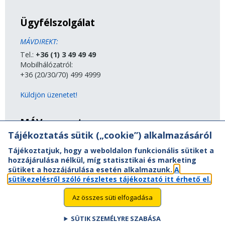
Ügyfélszolgálat
MÁVDIREKT:
Tel.:
+36 (1) 3 49 49 49
Mobilhálózatról:
+36 (20/30/70) 499 4999
Küldjön üzenetet!
MÁV-csoport
Tájékoztatás sütik („cookie”) alkalmazásáról
A MÁV-csoport tagjai
Tájékoztatjuk, hogy a weboldalon funkcionális sütiket a
Jogi útmutatás
hozzájárulása nélkül, míg statisztikai és marketing
Adatvédelem
sütiket a hozzájárulása esetén alkalmazunk.
A
Kapcsolat
sütikezelésről szóló részletes tájékoztató itt érhető el.
Vasút a nagyvilágban
Oldaltérkép
Az összes süti elfogadása
Akadálymentesítési nyilatkozat
SÜTIK SZEMÉLYRE SZABÁSA