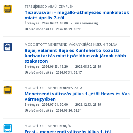
TERELÉS
BORSOD-ABAÚJ-ZEMPLÉN
|
Tiszavasvári – megálló-áthelyezés munkálatok
miatt április 7-től
Érvényes:
2026.04.07. 08:00
–
visszavonásig
Utolsó módosítás:
2026.06.29. 08:13
MÓDOSÍTOTT MENETREND
VÁGÁNYZÁR
BÁCS-KISKUN
TOLNA
|
Bajai, valamint Baja és Kunfehértó közötti
karbantartás miatt pótlóbuszok járnak több
szakaszon
Érvényes:
2026.06.23. 19:20
–
2026.08.30. 23:59
Utolsó módosítás:
2026.07.31. 06:17
MÓDOSÍTOTT MENETREND
HEVES
ZALA
|
Menetrendi változás július 1-jétől Heves és Vas
vármegyében
Érvényes:
2026.07.01. 00:00
–
2026.12.13. 23:59
Utolsó módosítás:
2026.06.26. 08:31
MÓDOSÍTOTT MENETREND
FEJÉR
|
Ercsi – menetrendi változás július 1-től