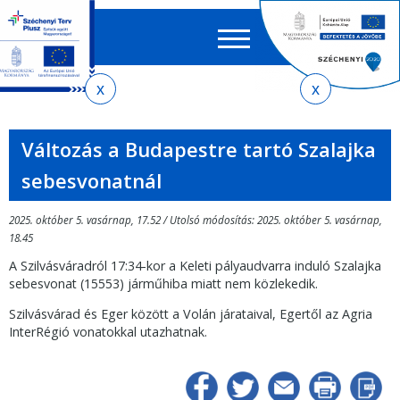
Keres
EN
HU
űrlap
Ker
Jelenlegi
Ugrás
Ugrás
Ugrás
Ugrás
a
az
a
az
hely
menetrendkeresőhöz
almenühöz
tartalomra
oldaltérképre
Változás a Budapestre tartó Szalajka
sebesvonatnál
2025. október 5. vasárnap, 17.52 / Utolsó módosítás: 2025. október 5. vasárnap,
18.45
A Szilvásváradról 17:34-kor a Keleti pályaudvarra induló Szalajka
sebesvonat (15553) járműhiba miatt nem közlekedik.
Szilvásvárad és Eger között a Volán járataival, Egertől az Agria
InterRégió vonatokkal utazhatnak.