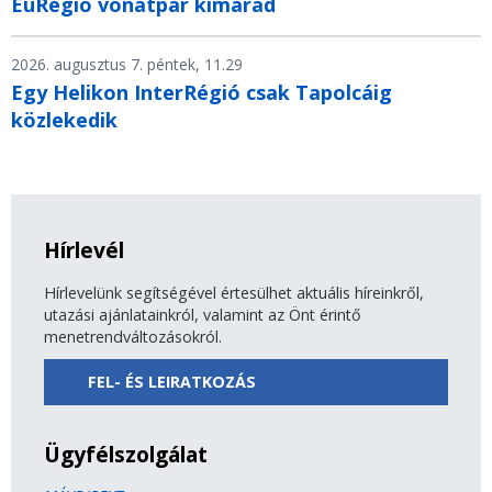
EuRegio vonatpár kimarad
2026. augusztus 7. péntek, 11.29
Egy Helikon InterRégió csak Tapolcáig
közlekedik
Hírlevél
Hírlevelünk segítségével értesülhet aktuális híreinkről,
utazási ajánlatainkról, valamint az Önt érintő
menetrendváltozásokról.
FEL- ÉS LEIRATKOZÁS
Ügyfélszolgálat