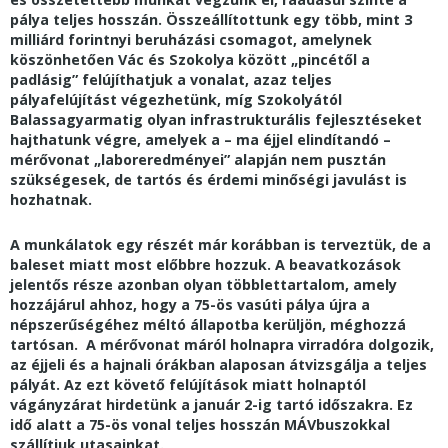
pálya teljes hosszán. Összeállítottunk egy több, mint 3
milliárd forintnyi beruházási csomagot, amelynek
köszönhetően Vác és Szokolya között „pincétől a
padlásig” felújíthatjuk a vonalat, azaz teljes
pályafelújítást végezhetünk, míg Szokolyától
Balassagyarmatig olyan infrastrukturális fejlesztéseket
hajthatunk végre, amelyek a – ma éjjel elindítandó –
mérővonat „laboreredményei” alapján nem pusztán
szükségesek, de tartós és érdemi minőségi javulást is
hozhatnak.
A munkálatok egy részét már korábban is terveztük, de a
baleset miatt most előbbre hozzuk. A beavatkozások
jelentős része azonban olyan többlettartalom, amely
hozzájárul ahhoz, hogy a 75-ös vasúti pálya újra a
népszerűségéhez méltó állapotba kerüljön, méghozzá
tartósan. A mérővonat máról holnapra virradóra dolgozik,
az éjjeli és a hajnali órákban alaposan átvizsgálja a teljes
pályát. Az ezt követő felújítások miatt holnaptól
vágányzárat hirdetünk a január 2-ig tartó időszakra. Ez
idő alatt a 75-ös vonal teljes hosszán MÁVbuszokkal
szállítjuk utasainkat.