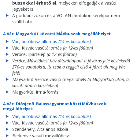
buszokkal érhető el
, melyeken elfogadják a vasúti
jegyeket is.
A pótlóbuszokon és a VOLÁN járatokon kerékpár nem
szállítható.
A Vác–Magyarkút közötti MÁVbuszok megállóhelyei:
Vác, autóbusz-állomás
(14-es kocsiállás)
Vác, Kisvác vasútállomás
(a 12-es főúton)
Verőce, Ipartelep
(a 12-es főúton)
Verőce, Művelődési ház (átszállópont a főváros felé közlekedő
Z70-es vonatokra, itt csak a reggeli első 4 járat áll meg Vác
felé)
Magyarkút-Verőce vasúti megállóhely
(a Magyarkúti úton, a
vasúti átjáró közelében)
Magyarkút, Irma-forrás
A Vác–Diósjenő–Balassagyarmat közti MÁVbuszok
megállóhelyei:
Vác, autóbusz-állomás
(14-es kocsiállás)
Vác, Kisvác vasútállomás
(a 12-es főúton)
Szendehely, Általános Iskola
Berkenye vasúti megállóhely