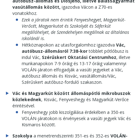
autóbusz-állomás és Diósjenő, illetve Balassagyarmat
vasútállomás között,
igazodva Vácon a Z70-es
vonatokhoz.
Ezek a járatok nem érintik Fenyveshegyet, Magyarkút-
Verőcét, Magyarkutat és Szokolyát és Sáferkút
megállóhelyet, de Szendehelyen megállnak az általános
iskolánál is.
Hétköznapokon az utasforgalomhoz igazodva
Vác,
autóbusz-állomásról 7:38-kor
többlet pótlóbusz is
indul Vác,
Szérűskert Oktatási Centrumhoz
, illetve
munkanapokon 7-9 óráig és 13-17 óráig valamennyi
VOLÁN-járaton elfogadják a vasúti jegyeket a Vác,
autóbusz állomás és Kisvác, vasútállomás/Vác,
Szérűskert autóbusz-forduló szakaszon.
Vác és Magyarkút között állomáspótló mikrobuszok
közlekednek
, Kisvác, Fenyveshegy és Magyarkút-Verőce
érintésével.
Fenyveshegy jobb kiszolgálása érdekében a 350-es
VOLÁN-járatokon is érvényesek a vasúti jegyek Vác és
Kismaros között.
Szokolya
a menetrendszerinti 351-es és 352-es
VOLÁN-