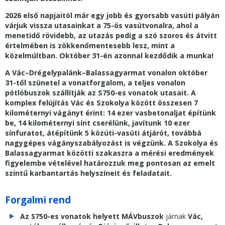
2026 első napjaitól már egy jobb és gyorsabb vasúti pályán
várjuk vissza utasainkat a 75-ös vasútvonalra, ahol a
menetidő rövidebb, az utazás pedig a szó szoros és átvitt
értelmében is zökkenőmentesebb lesz, mint a
közelmúltban. Október 31-én azonnal kezdődik a munka!
A Vác–Drégelypalánk–Balassagyarmat vonalon október
31-től szünetel a vonatforgalom, a teljes vonalon
pótlóbuszok szállítják az S750-es vonatok utasait. A
komplex felújítás Vác és Szokolya között összesen 7
kilométernyi vágányt érint: 14 ezer vasbetonaljat építünk
be, 14 kilométernyi sínt cserélünk, javítunk 10 ezer
sínfuratot, átépítünk 5 közúti-vasúti átjárót, továbbá
nagygépes vágányszabályozást is végzünk. A Szokolya és
Balassagyarmat közötti szakaszra a mérési eredmények
figyelembe vételével határozzuk meg pontosan az emelt
szintű karbantartás helyszíneit és feladatait.
Forgalmi rend
Az S750-es vonatok helyett MÁVbuszok
járnak
Vác,