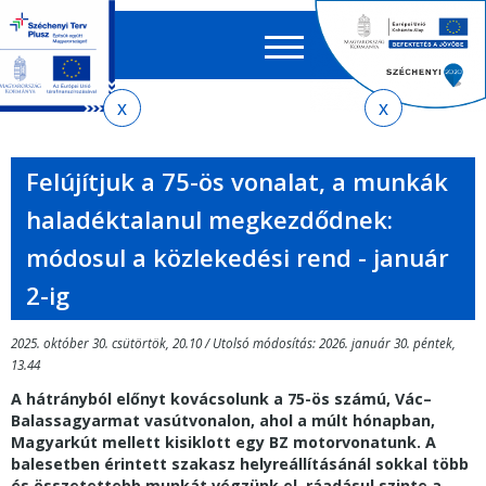
Keres
EN
HU
űrlap
Ker
Jelenlegi
Ugrás
Ugrás
Ugrás
Ugrás
a
az
a
az
hely
menetrendkeresőhöz
almenühöz
tartalomra
oldaltérképre
Felújítjuk a 75-ös vonalat, a munkák
haladéktalanul megkezdődnek:
módosul a közlekedési rend - január
2-ig
2025. október 30. csütörtök, 20.10 / Utolsó módosítás: 2026. január 30. péntek,
13.44
A hátrányból előnyt kovácsolunk a 75-ös számú, Vác–
Balassagyarmat vasútvonalon, ahol a múlt hónapban,
Magyarkút mellett kisiklott egy BZ motorvonatunk. A
balesetben érintett szakasz helyreállításánál sokkal több
és összetettebb munkát végzünk el, ráadásul szinte a