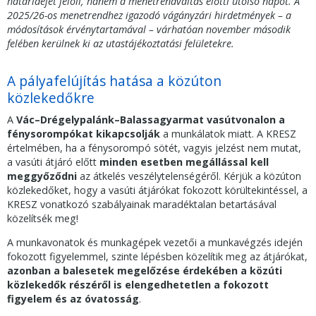
határidejét jelöli, hanem a menetrendváltás előtti utolsó napot. A
2025/26-os menetrendhez igazodó vágányzári hirdetmények – a
módosítások érvénytartamával – várhatóan november második
felében kerülnek ki az utastájékoztatási felületekre.
A pályafelújítás hatása a közúton
közlekedőkre
A
Vác–Drégelypalánk–Balassagyarmat vasútvonalon a
fénysorompókat kikapcsolják
a munkálatok miatt. A KRESZ
értelmében, ha a fénysorompó sötét, vagyis jelzést nem mutat,
a vasúti átjáró előtt
minden esetben megállással kell
meggyőződni
az átkelés veszélytelenségéről. Kérjük a közúton
közlekedőket, hogy a vasúti átjárókat fokozott körültekintéssel, a
KRESZ vonatkozó szabályainak maradéktalan betartásával
közelítsék meg!
A munkavonatok és munkagépek vezetői a munkavégzés idején
fokozott figyelemmel, szinte lépésben közelítik meg az átjárókat,
azonban a balesetek megelőzése érdekében a közúti
közlekedők részéről is elengedhetetlen a fokozott
figyelem és az óvatosság
.