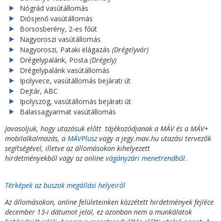
Nógrád vasútállomás
Diósjenő vasútállomás
Borsosberény, 2-es főút
Nagyoroszi vasútállomás
Nagyoroszi, Pataki elágazás
(Drégelyvár)
Drégelypalánk, Posta
(Drégely)
Drégelypalánk vasútállomás
Ipolyvece, vasútállomás bejárati út
Dejtár, ABC
Ipolyszög, vasútállomás bejárati út
Balassagyarmat vasútállomás
Javasoljuk, hogy utazásuk előtt tájékozódjanak a MÁV és a MÁV+
mobilalkalmazás, a
MÁVPlusz
vagy a jegy.mav.hu utazási tervezők
segítségével, illetve az állomásokon kihelyezett
hirdetményekből vagy az online
vágányzári menetrendből
.
Térképek az buszok megállási helyeiről
Az állomásokon, online felületeinken közzétett hirdetmények fejléce
december 13-i dátumot jelöl, ez azonban nem a munkálatok