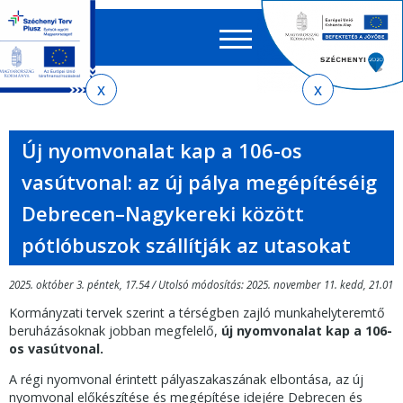
Keres
EN
HU
űrlap
Ker
Jelenlegi
Ugrás
Ugrás
Ugrás
Ugrás
a
az
a
az
hely
menetrendkeresőhöz
almenühöz
tartalomra
oldaltérképre
Új nyomvonalat kap a 106-os
vasútvonal: az új pálya megépítéséig
Debrecen–Nagykereki között
pótlóbuszok szállítják az utasokat
2025. október 3. péntek, 17.54 / Utolsó módosítás: 2025. november 11. kedd, 21.01
Kormányzati tervek szerint a térségben zajló munkahelyteremtő
beruházásoknak jobban megfelelő,
új nyomvonalat kap a 106-
os vasútvonal.
A régi nyomvonal érintett pályaszakaszának elbontása, az új
nyomvonal előkészítése és megépítése idejére Debrecen és