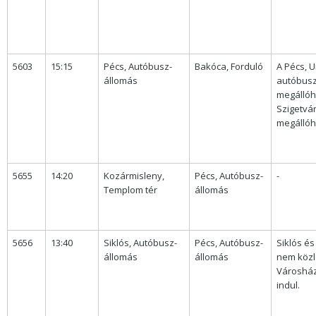
5603
15:15
Pécs, Autóbusz-
Bakóca, Forduló
A Pécs, 
állomás
autóbusz
megállóhe
Szigetvá
megállóhe
5655
14:20
Kozármisleny,
Pécs, Autóbusz-
-
Templom tér
állomás
5656
13:40
Siklós, Autóbusz-
Pécs, Autóbusz-
Siklós és
állomás
állomás
nem közle
Városház
indul.