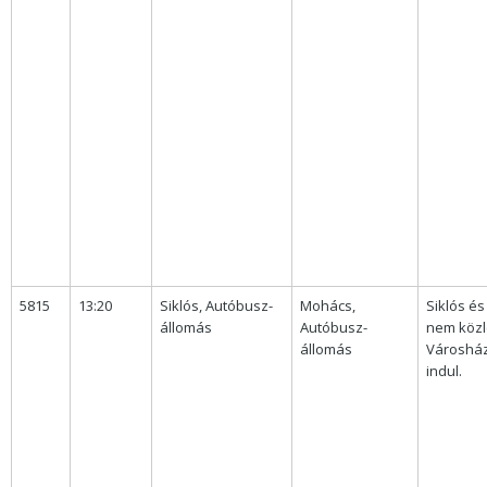
5815
13:20
Siklós, Autóbusz-
Mohács,
Siklós és
állomás
Autóbusz-
nem közle
állomás
Városház
indul.