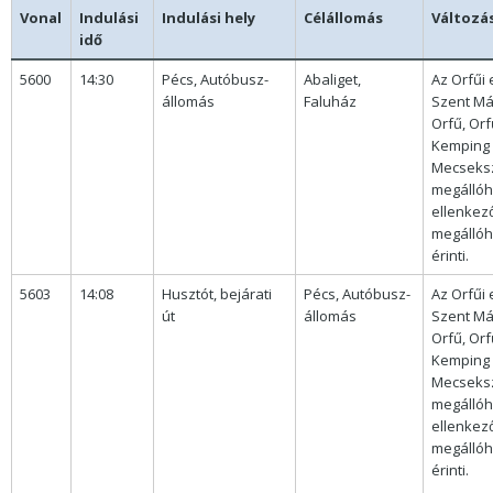
Vonal
Indulási
Indulási hely
Célállomás
Változá
idő
5600
14:30
Pécs, Autóbusz-
Abaliget,
Az Orfűi 
állomás
Faluház
Szent Má
Orfű, Orf
Kemping b
Mecseksz
megállóh
ellenkez
megállóh
érinti.
5603
14:08
Husztót, bejárati
Pécs, Autóbusz-
Az Orfűi 
út
állomás
Szent Má
Orfű, Orf
Kemping b
Mecseksz
megállóh
ellenkez
megállóh
érinti.