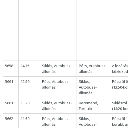
5658
14:15
Siklós, Autóbusz-
Pécs, Autóbusz-
A lezárás
állomás
állomás
közleked
5661
12:50
Pécs, Autóbusz-
Siklós,
Pécsről 
állomás
Autóbusz-
(13:50-kor
állomás
5661
13:20
Siklós, Autóbusz-
Beremend,
Siklósról
állomás
Forduló
(14:20-kor
5662
11:50
Pécs, Autóbusz-
Siklós,
Pécsről 1
állomás
Autóbusz-
korábban 