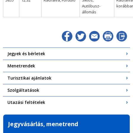
5855
12:32
Rádfalva, Forduló
Siklós,
Rádfalvár
Autóbusz-
korábban 
állomás
Jegyek és bérletek
Menetrendek
Turisztikai ajánlatok
Szolgáltatások
Utazási feltételek
Jegyvásárlás, menetrend