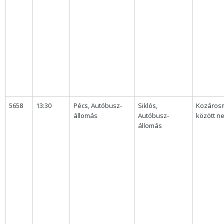
5658
13:30
Pécs, Autóbusz-
Siklós,
Kozárosm
állomás
Autóbusz-
között n
állomás