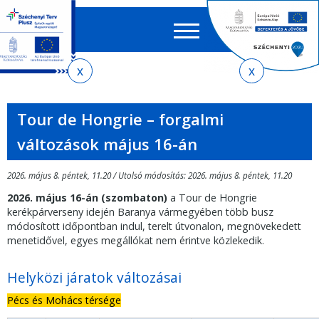
Keres
EN
HU
űrlap
Ker
Jelenlegi
Ugrás
Ugrás
Ugrás
Ugrás
a
az
a
az
hely
menetrendkeresőhöz
almenühöz
tartalomra
oldaltérképre
Tour de Hongrie – forgalmi
változások május 16-án
2026. május 8. péntek, 11.20 / Utolsó módosítás: 2026. május 8. péntek, 11.20
2026. május 16-án (szombaton)
a Tour de Hongrie
kerékpárverseny idején Baranya vármegyében több busz
módosított időpontban indul, terelt útvonalon, megnövekedett
menetidővel, egyes megállókat nem érintve közlekedik.
Helyközi járatok változásai
Pécs és Mohács térsége