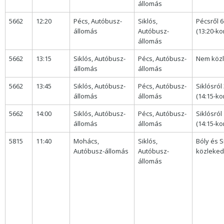
állomás
5662
12:20
Pécs, Autóbusz-
Siklós,
Pécsről 
állomás
Autóbusz-
(13:20-kor
állomás
5662
13:15
Siklós, Autóbusz-
Pécs, Autóbusz-
Nem közl
állomás
állomás
5662
13:45
Siklós, Autóbusz-
Pécs, Autóbusz-
Siklósról
állomás
állomás
(14:15-kor
5662
14:00
Siklós, Autóbusz-
Pécs, Autóbusz-
Siklósról
állomás
állomás
(14:15-kor
5815
11:40
Mohács,
Siklós,
Bóly és S
Autóbusz-állomás
Autóbusz-
közleked
állomás