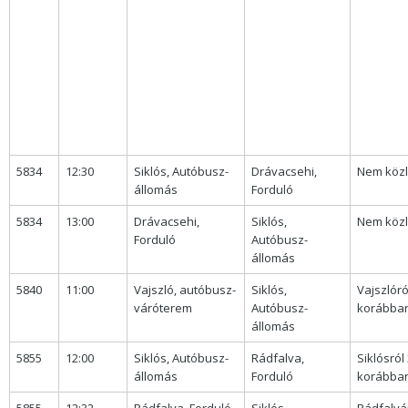
5834
12:30
Siklós, Autóbusz-
Drávacsehi,
Nem közl
állomás
Forduló
5834
13:00
Drávacsehi,
Siklós,
Nem közl
Forduló
Autóbusz-
állomás
5840
11:00
Vajszló, autóbusz-
Siklós,
Vajszlóró
váróterem
Autóbusz-
korábban 
állomás
5855
12:00
Siklós, Autóbusz-
Rádfalva,
Siklósról
állomás
Forduló
korábban 