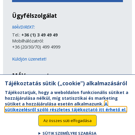
Ügyfélszolgálat
MÁVDIREKT:
Tel.:
+36 (1) 3 49 49 49
Mobilhálózatról:
+36 (20/30/70) 499 4999
Küldjön üzenetet!
MÁV-csoport
Tájékoztatás sütik („cookie”) alkalmazásáról
A MÁV-csoport tagjai
Tájékoztatjuk, hogy a weboldalon funkcionális sütiket a
Jogi útmutatás
hozzájárulása nélkül, míg statisztikai és marketing
Adatvédelem
sütiket a hozzájárulása esetén alkalmazunk.
A
Kapcsolat
sütikezelésről szóló részletes tájékoztató itt érhető el.
Vasút a nagyvilágban
Oldaltérkép
Az összes süti elfogadása
Akadálymentesítési nyilatkozat
SÜTIK SZEMÉLYRE SZABÁSA