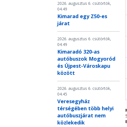
2026. augusztus 6. csütörtök,
04.49
Kimarad egy Z50-es
járat
2026. augusztus 6. csütörtök,
04.49
Kimaradó 320-as
autóbuszok Mogyoród
és Újpest-Városkapu
között
2026. augusztus 6. csütörtök,
04.45
Veresegyház
térségében több helyi
autóbuszjárat nem
közlekedik