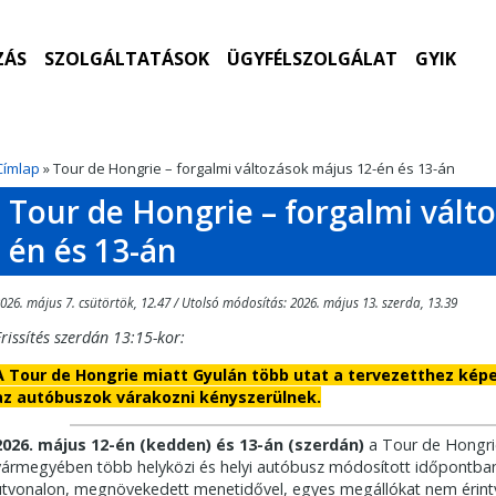
ZÁS
SZOLGÁLTATÁSOK
ÜGYFÉLSZOLGÁLAT
GYIK
Címlap
» Tour de Hongrie – forgalmi változások május 12-én és 13-án
Tour de Hongrie – forgalmi vált
én és 13-án
026. május 7. csütörtök, 12.47 / Utolsó módosítás: 2026. május 13. szerda, 13.39
Frissítés szerdán 13:15-kor:
A Tour de Hongrie miatt Gyulán több utat a tervezetthez kép
az autóbuszok várakozni kényszerülnek.
2026. május 12-én (kedden) és 13-án (szerdán)
a Tour de Hongri
vármegyében több helyközi és helyi autóbusz módosított időpontban i
útvonalon, megnövekedett menetidővel, egyes megállókat nem érintv