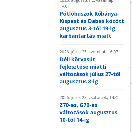
2026. augusztus 2. vasárnap,
14.01
Pótlóbuszok Kőbánya-
Kispest és Dabas között
augusztus 3-tól 19-ig
karbantartás miatt
2026. július 25. szombat, 16.07
Déli körvasút
fejlesztése miatti
változások július 27-től
augusztus 8-ig
2026. július 23. csütörtök, 14.45
Z70-es, G70-es
változások augusztus
10-től 14-ig