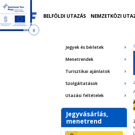
Ugrás
Ugrás
Ugrás
Ugrás
a
az
a
az
menetrendkeresőhöz
almenühöz
tartalomra
oldaltérképre
BELFÖLDI UTAZÁS
NEMZETKÖZI UTA
Jelenlegi
hely
Jegyek és bérletek
Menetrendek
Turisztikai ajánlatok
2
Szolgáltatások
Utazási feltételek
Jegyvásárlás,
menetrend