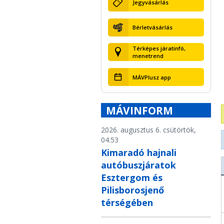
Jegyvásárlás
Bérletvásárlás
Térképes járatinfó,
menetrend
MÁVPlusz app
MÁVINFORM
2026. augusztus 6. csütörtök,
04.53
Kimaradó hajnali
autóbuszjáratok
Esztergom és
Pilisborosjenő
térségében