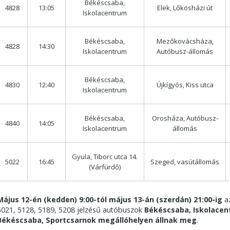
Békéscsaba,
4828
13:05
Elek, Lőkösházi út
Iskolacentrum
Békéscsaba,
Mezőkovácsháza,
4828
14:30
Iskolacentrum
Autóbusz-állomás
Békéscsaba,
4830
12:40
Újkígyós, Kiss utca
Iskolacentrum
Békéscsaba,
Orosháza, Autóbusz-
4840
14:05
Iskolacentrum
állomás
Gyula, Tiborc utca 14.
5022
16:45
Szeged, vasútállomás
(Várfürdő)
Május 12-én (kedden) 9:00-tól május 13-án (szerdán) 21:00-ig
az
5021, 5128, 5189, 5208 jelzésű autóbuszok
Békéscsaba, Iskolacen
Békéscsaba, Sportcsarnok megállóhelyen állnak meg
.