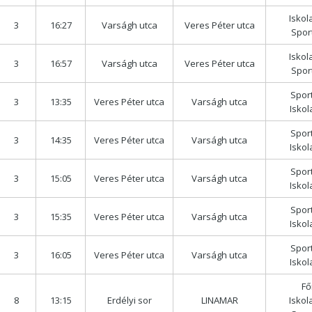
Iskol
3
16:27
Varságh utca
Veres Péter utca
Spor
Iskol
3
16:57
Varságh utca
Veres Péter utca
Spor
Spor
3
13:35
Veres Péter utca
Varságh utca
Isko
Spor
3
14:35
Veres Péter utca
Varságh utca
Isko
Spor
3
15:05
Veres Péter utca
Varságh utca
Isko
Spor
3
15:35
Veres Péter utca
Varságh utca
Isko
Spor
3
16:05
Veres Péter utca
Varságh utca
Isko
Fő
8
13:15
Erdélyi sor
LINAMAR
Iskol