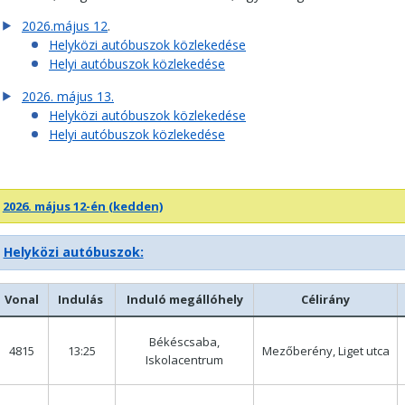
2026.május 12
.
Helyközi autóbuszok közlekedése
Helyi autóbuszok közlekedése
2026. május 13.
​Helyközi autóbuszok közlekedése
Helyi autóbuszok közlekedése
2026. május 12-én (kedden)
Helyközi autóbuszok:
Vonal
Indulás
Induló megállóhely
Célirány
Békéscsaba,
4815
13:25
Mezőberény, Liget utca
Iskolacentrum