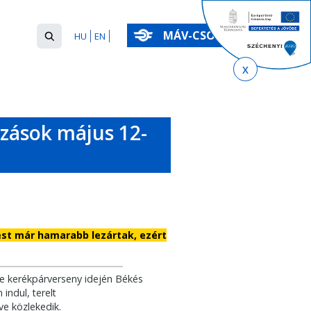
Keresés
MÁV-CSOPORT
HU
EN
űrlap
Keresés
ozások május 12-
est már hamarabb lezártak, ezért
e kerékpárverseny idején Békés
ndul, terelt
e közlekedik.