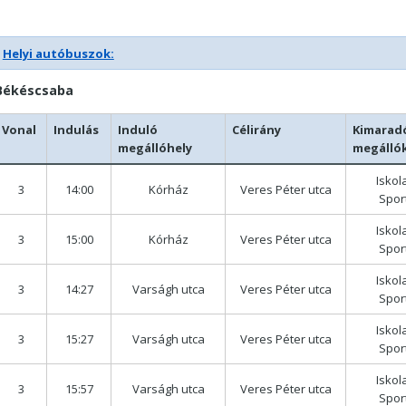
Helyi autóbuszok:
Békéscsaba
Vonal
Indulás
Induló
Célirány
Kimarad
megállóhely
megálló
Iskol
3
14:00
Kórház
Veres Péter utca
Spor
Iskol
3
15:00
Kórház
Veres Péter utca
Spor
Iskol
3
14:27
Varságh utca
Veres Péter utca
Spor
Iskol
3
15:27
Varságh utca
Veres Péter utca
Spor
Iskol
3
15:57
Varságh utca
Veres Péter utca
Spor