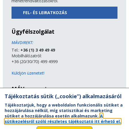
menetrendváltozásokról.
FEL- ÉS LEIRATKOZÁS
Ügyfélszolgálat
MÁVDIREKT:
Tel.:
+36 (1) 3 49 49 49
Mobilhálózatról:
+36 (20/30/70) 499 4999
Küldjön üzenetet!
MÁV-csoport
Tájékoztatás sütik („cookie”) alkalmazásáról
A MÁV-csoport tagjai
Tájékoztatjuk, hogy a weboldalon funkcionális sütiket a
Jogi útmutatás
hozzájárulása nélkül, míg statisztikai és marketing
Adatvédelem
sütiket a hozzájárulása esetén alkalmazunk.
A
Kapcsolat
sütikezelésről szóló részletes tájékoztató itt érhető el.
Vasút a nagyvilágban
Oldaltérkép