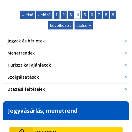
…
« első
‹ előző
1
2
3
4
5
6
7
8
9
Oldalak
következő ›
utolsó »
Jegyek és bérletek
Menetrendek
Turisztikai ajánlatok
Szolgáltatások
Utazási feltételek
Jegyvásárlás, menetrend
Jegyvásárlás