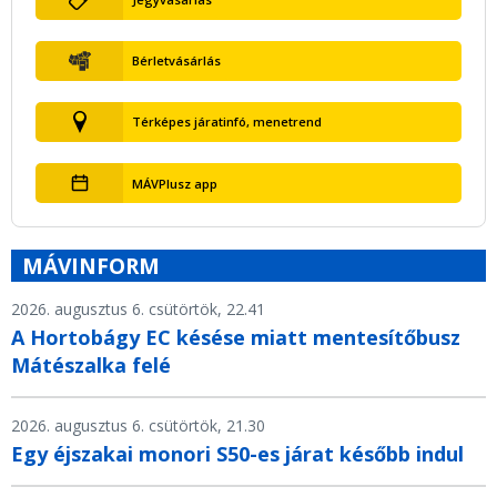
Bérletvásárlás
Térképes járatinfó, menetrend
MÁVPlusz app
MÁVINFORM
2026. augusztus 6. csütörtök, 22.41
A Hortobágy EC késése miatt mentesítőbusz
Mátészalka felé
2026. augusztus 6. csütörtök, 21.30
Egy éjszakai monori S50-es járat később indul