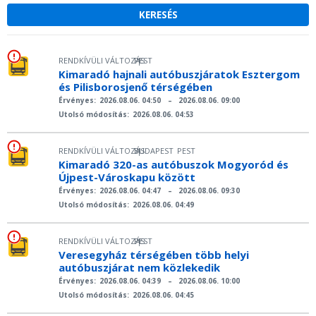
RENDKÍVÜLI VÁLTOZÁS
PEST
|
Kimaradó hajnali autóbuszjáratok Esztergom
és Pilisborosjenő térségében
Érvényes:
2026.08.06. 04:50
–
2026.08.06. 09:00
Utolsó módosítás:
2026.08.06. 04:53
RENDKÍVÜLI VÁLTOZÁS
BUDAPEST
PEST
|
Kimaradó 320-as autóbuszok Mogyoród és
Újpest-Városkapu között
Érvényes:
2026.08.06. 04:47
–
2026.08.06. 09:30
Utolsó módosítás:
2026.08.06. 04:49
RENDKÍVÜLI VÁLTOZÁS
PEST
|
Veresegyház térségében több helyi
autóbuszjárat nem közlekedik
Érvényes:
2026.08.06. 04:39
–
2026.08.06. 10:00
Utolsó módosítás:
2026.08.06. 04:45