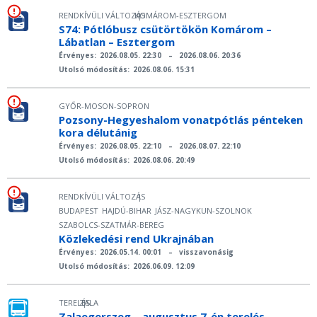
RENDKÍVÜLI VÁLTOZÁS
KOMÁROM-ESZTERGOM
|
S74: Pótlóbusz csütörtökön Komárom –
Lábatlan – Esztergom
Érvényes:
2026.08.05. 22:30
–
2026.08.06. 20:36
Utolsó módosítás:
2026.08.06. 15:31
GYŐR-MOSON-SOPRON
Pozsony-Hegyeshalom vonatpótlás pénteken
kora délutánig
Érvényes:
2026.08.05. 22:10
–
2026.08.07. 22:10
Utolsó módosítás:
2026.08.06. 20:49
RENDKÍVÜLI VÁLTOZÁS
|
BUDAPEST
HAJDÚ-BIHAR
JÁSZ-NAGYKUN-SZOLNOK
SZABOLCS-SZATMÁR-BEREG
Közlekedési rend Ukrajnában
Érvényes:
2026.05.14. 00:01
–
visszavonásig
Utolsó módosítás:
2026.06.09. 12:09
TERELÉS
ZALA
|
Zalaegerszeg – augusztus 7-én terelés