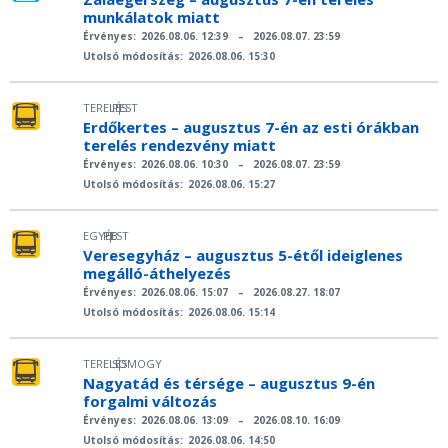
munkálatok miatt
Érvényes:
2026.08.06. 12:39
–
2026.08.07. 23:59
Utolsó módosítás:
2026.08.06. 15:30
TERELÉS
PEST
|
Erdőkertes – augusztus 7-én az esti órákban
terelés rendezvény miatt
Érvényes:
2026.08.06. 10:30
–
2026.08.07. 23:59
Utolsó módosítás:
2026.08.06. 15:27
EGYÉB
PEST
|
Veresegyház – augusztus 5-étől ideiglenes
megálló-áthelyezés
Érvényes:
2026.08.06. 15:07
–
2026.08.27. 18:07
Utolsó módosítás:
2026.08.06. 15:14
TERELÉS
SOMOGY
|
Nagyatád és térsége – augusztus 9-én
forgalmi változás
Érvényes:
2026.08.06. 13:09
–
2026.08.10. 16:09
Utolsó módosítás:
2026.08.06. 14:50