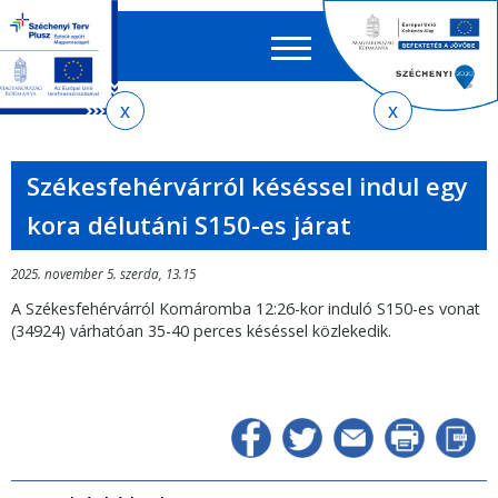
Keres
EN
HU
űrlap
Ker
Jelenlegi
Ugrás
Ugrás
Ugrás
Ugrás
a
az
a
az
hely
menetrendkeresőhöz
almenühöz
tartalomra
oldaltérképre
Székesfehérvárról késéssel indul egy
kora délutáni S150-es járat
2025. november 5. szerda, 13.15
A Székesfehérvárról Komáromba 12:26-kor induló S150-es vonat
(34924) várhatóan 35-40 perces késéssel közlekedik.