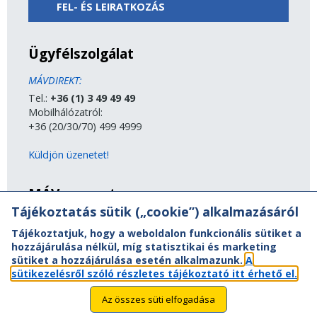
FEL- ÉS LEIRATKOZÁS
Ügyfélszolgálat
MÁVDIREKT:
Tel.:
+36 (1) 3 49 49 49
Mobilhálózatról:
+36 (20/30/70) 499 4999
Küldjön üzenetet!
MÁV-csoport
Tájékoztatás sütik („cookie”) alkalmazásáról
A MÁV-csoport tagjai
Tájékoztatjuk, hogy a weboldalon funkcionális sütiket a
Jogi útmutatás
hozzájárulása nélkül, míg statisztikai és marketing
Adatvédelem
sütiket a hozzájárulása esetén alkalmazunk.
A
Kapcsolat
sütikezelésről szóló részletes tájékoztató itt érhető el.
Vasút a nagyvilágban
Oldaltérkép
Az összes süti elfogadása
Akadálymentesítési nyilatkozat