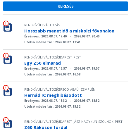
RENDKÍVÜLI VÁLTOZÁS
Hosszabb menetidő a miskolci fővonalon
Érvényes:
2026.08.07. 17:40
–
2026.08.07. 20:40
Utolsó módosítás:
2026.08.07. 17:41
RENDKÍVÜLI VÁLTOZÁS
BUDAPEST
PEST
|
Egy Z50 elmarad
Érvényes:
2026.08.07. 16:57
–
2026.08.07. 19:57
Utolsó módosítás:
2026.08.07. 16:58
RENDKÍVÜLI VÁLTOZÁS
BORSOD-ABAÚJ-ZEMPLÉN
|
Hernád IC meghibásodott
Érvényes:
2026.08.07. 15:32
–
2026.08.07. 18:32
Utolsó módosítás:
2026.08.07. 15:32
RENDKÍVÜLI VÁLTOZÁS
BUDAPEST
JÁSZ-NAGYKUN-SZOLNOK
PEST
|
Z60 Rákoson fordul