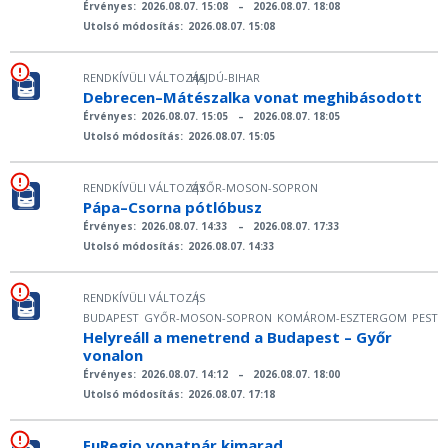
Érvényes:
2026.08.07. 15:08
–
2026.08.07. 18:08
Utolsó módosítás:
2026.08.07. 15:08
RENDKÍVÜLI VÁLTOZÁS
HAJDÚ-BIHAR
|
Debrecen–Mátészalka vonat meghibásodott
Érvényes:
2026.08.07. 15:05
–
2026.08.07. 18:05
Utolsó módosítás:
2026.08.07. 15:05
RENDKÍVÜLI VÁLTOZÁS
GYŐR-MOSON-SOPRON
|
Pápa–Csorna pótlóbusz
Érvényes:
2026.08.07. 14:33
–
2026.08.07. 17:33
Utolsó módosítás:
2026.08.07. 14:33
RENDKÍVÜLI VÁLTOZÁS
|
BUDAPEST
GYŐR-MOSON-SOPRON
KOMÁROM-ESZTERGOM
PEST
Helyreáll a menetrend a Budapest – Győr
vonalon
Érvényes:
2026.08.07. 14:12
–
2026.08.07. 18:00
Utolsó módosítás:
2026.08.07. 17:18
EuRegio vonatpár kimarad