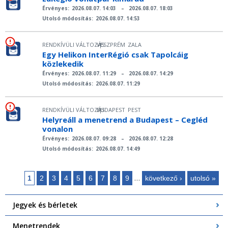
Érvényes:
2026.08.07. 14:03
–
2026.08.07. 18:03
Utolsó módosítás:
2026.08.07. 14:53
RENDKÍVÜLI VÁLTOZÁS
VESZPRÉM
ZALA
|
Egy Helikon InterRégió csak Tapolcáig
közlekedik
Érvényes:
2026.08.07. 11:29
–
2026.08.07. 14:29
Utolsó módosítás:
2026.08.07. 11:29
RENDKÍVÜLI VÁLTOZÁS
BUDAPEST
PEST
|
Helyreáll a menetrend a Budapest – Cegléd
vonalon
Érvényes:
2026.08.07. 09:28
–
2026.08.07. 12:28
Utolsó módosítás:
2026.08.07. 14:49
…
1
2
3
4
5
6
7
8
9
következő ›
utolsó »
Oldalak
Jegyek és bérletek
Menetrendek