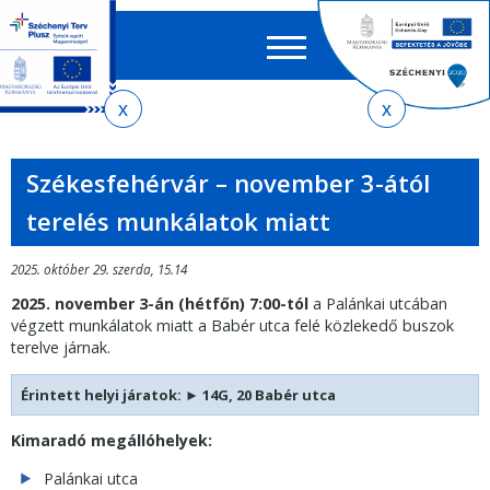
Keres
EN
HU
űrlap
Ker
Jelenlegi
Ugrás
Ugrás
Ugrás
Ugrás
a
az
a
az
hely
menetrendkeresőhöz
almenühöz
tartalomra
oldaltérképre
Székesfehérvár – november 3-ától
terelés munkálatok miatt
2025. október 29. szerda, 15.14
2025. november 3-án (hétfőn) 7:00-tól
a Palánkai utcában
végzett munkálatok miatt a Babér utca felé közlekedő buszok
terelve járnak.
Érintett helyi járatok: ► 14G, 20 Babér utca
Kimaradó megállóhelyek:
Palánkai utca