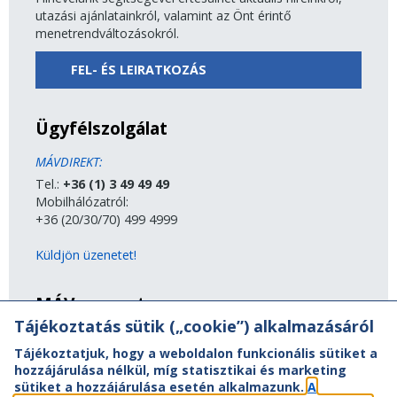
utazási ajánlatainkról, valamint az Önt érintő
menetrendváltozásokról.
FEL- ÉS LEIRATKOZÁS
Ügyfélszolgálat
MÁVDIREKT:
Tel.:
+36 (1) 3 49 49 49
Mobilhálózatról:
+36 (20/30/70) 499 4999
Küldjön üzenetet!
MÁV-csoport
Tájékoztatás sütik („cookie”) alkalmazásáról
A MÁV-csoport tagjai
Tájékoztatjuk, hogy a weboldalon funkcionális sütiket a
Jogi útmutatás
hozzájárulása nélkül, míg statisztikai és marketing
Adatvédelem
sütiket a hozzájárulása esetén alkalmazunk.
A
Kapcsolat