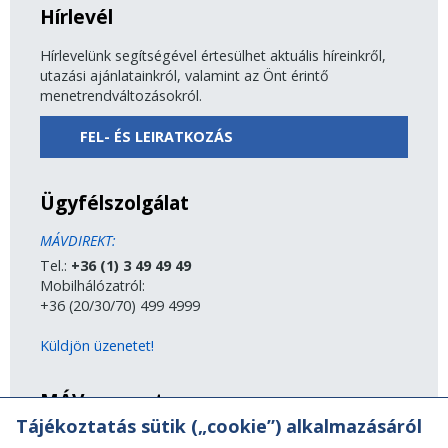
Hírlevél
Hírlevelünk segítségével értesülhet aktuális híreinkről,
utazási ajánlatainkról, valamint az Önt érintő
menetrendváltozásokról.
FEL- ÉS LEIRATKOZÁS
Ügyfélszolgálat
MÁVDIREKT:
Tel.:
+36 (1) 3 49 49 49
Mobilhálózatról:
+36 (20/30/70) 499 4999
Küldjön üzenetet!
MÁV-csoport
Tájékoztatás sütik („cookie”) alkalmazásáról
A MÁV-csoport tagjai