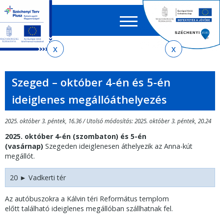
Keres
EN
HU
űrlap
Ker
Jelenlegi
Ugrás
Ugrás
Ugrás
Ugrás
a
az
a
az
hely
menetrendkeresőhöz
almenühöz
tartalomra
oldaltérképre
Szeged – október 4-én és 5-én
ideiglenes megállóáthelyezés
2025. október 3. péntek, 16.36 / Utolsó módosítás: 2025. október 3. péntek, 20.24
2025. október 4-én (szombaton) és 5-én
(vasárnap)
Szegeden ideiglenesen áthelyezik az Anna-kút
megállót.
20 ► Vadkerti tér
Az autóbuszokra a Kálvin téri Református templom
előtt található ideiglenes megállóban szállhatnak fel.