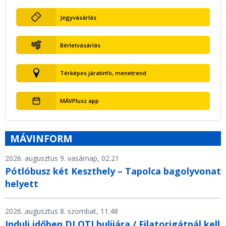
Jegyvásárlás
Bérletvásárlás
Térképes járatinfó, menetrend
MÁVPlusz app
MÁVINFORM
2026. augusztus 9. vasárnap, 02.21
Pótlóbusz két Keszthely – Tapolca bagolyvonat
helyett
2026. augusztus 8. szombat, 11.48
Indulj időben DJ OTI bulijára / Filatorigátnál kell