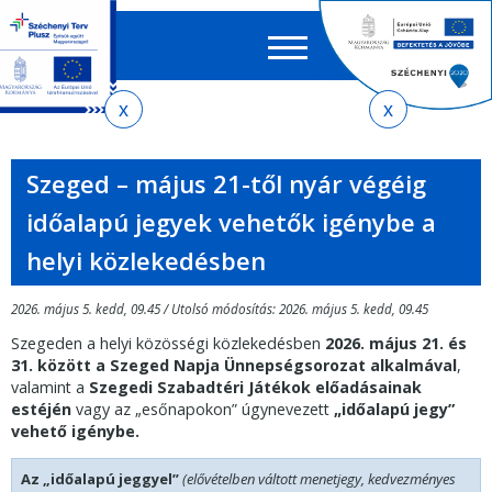
Keres
EN
HU
űrlap
Ker
Jelenlegi
Ugrás
Ugrás
Ugrás
Ugrás
a
az
a
az
hely
menetrendkeresőhöz
almenühöz
tartalomra
oldaltérképre
Szeged – május 21-től nyár végéig
időalapú jegyek vehetők igénybe a
helyi közlekedésben
2026. május 5. kedd, 09.45 / Utolsó módosítás: 2026. május 5. kedd, 09.45
Szegeden a helyi közösségi közlekedésben
2026. május 21. és
31. között a Szeged Napja Ünnepségsorozat
alkalmával
,
valamint a
Szegedi Szabadtéri Játékok
előadásainak
estéjén
vagy az „esőnapokon” úgynevezett
„időalapú jegy”
vehető igénybe.
Az „időalapú jeggyel”
(elővételben váltott menetjegy, kedvezményes