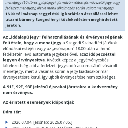
menetjegy (10 db-os gyűjtőjegy), járművön váltott járművezetői jegy vagy
fedélzeti menetjegy, illetve mobil alkalmazás során váltott menetjegy)
18:00-tól másnap reggel 6:00-ig korlátlan átszállással lehet
utazni bármely Szeged helyi közlekedésben meghirdetett
járaton.
Az „időalapú jegy” felhasználásának és érvényességének
feltétele, hogy
a menetjegy
a Szegedi Szabadtéri Játékok
előadásai estéjén vagy az „esőnapon” 18:00 után a jármű
fedélzetén lévő automata jegykezelővel, azaz
időpecséttel
legyen érvényesítve
. Kivételt képez a jegyérvényesítési
kötelezettség alól a fedélzeti jegykiadó automatából vásárolt
menetjegy, mert a vásárlás során a jegy kiadásakor már
érvényesítésre kerül, így újbóli érvényesítése nem szükséges.
A 91E, 92E, 93E jelzésű éjszakai járatokra a kedvezmény
nem érvényes.
Az érintett események időpontjai:
Dóm tér:
2026.07.04. [esőnap: 2026.07.05.]